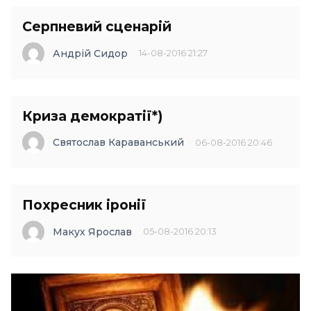
Серпневий сценарій
Андрій Сидор
14-08-2016 21:27
Криза демократії*)
Святослав Караванський
06-08-2016 20:46
Похресник іронії
Макух Ярослав
05-08-2016 20:13