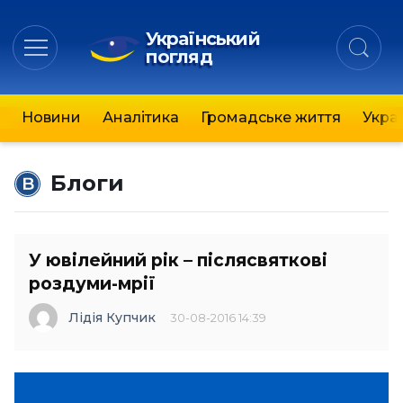
Український
погляд
Новини
Аналітика
Громадське життя
Украї
Блоги
У ювілейний рік – післясвяткові
роздуми-мрії
Лідія Купчик
30-08-2016 14:39