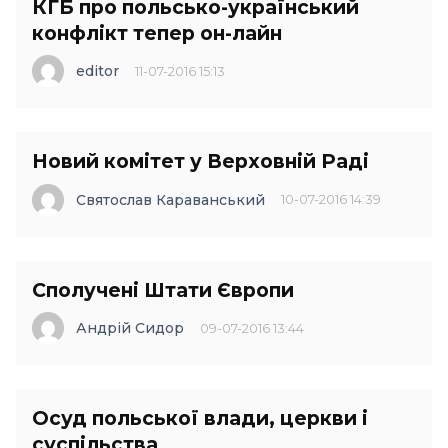
КГБ про польсько-український
конфлікт тепер он-лайн
editor
11-07-2016 15:13
Новий комітет у Верховній Раді
Святослав Караванський
10-07-2016 14:39
Сполучені Штати Європи
Андрій Сидор
09-07-2016 13:44
Осуд польської влади, церкви і
суспільства