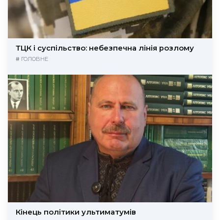
ТЦК і суспільство: небезпечна лінія розлому
#
ГОЛОВНЕ
Кінець політики ультиматумів