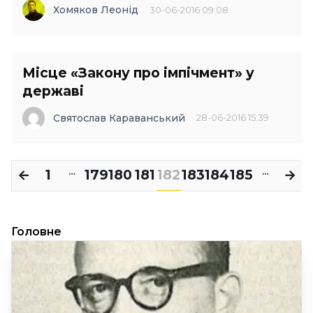
Хомяков Леонід
30-06-2016 09:08
Місце «Закону про імпічмент» у
державі
Святослав Караванський
28-06-2016 15:39
←
1
179
180
181
182
183
184
185
→
…
…
Головне