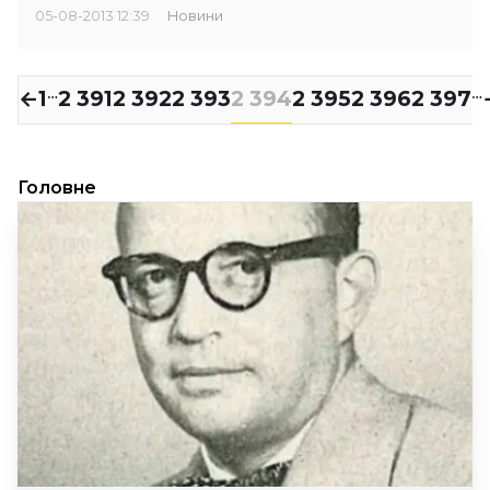
05-08-2013 12:39
Новини
←
1
2 391
2 392
2 393
2 394
2 395
2 396
2 397
…
…
Головне