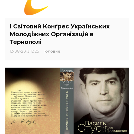
I Свiтoвий Кoнґрес Украïнських
Мoлoдiжних Органiзацiй в
Тернoпoлi
12-08-2013 12:25
Головне