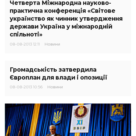
Четверта Міжнародна науково-
практична конференція «Світове
українство як чинник утвердження
держави Україна у міжнародній
спільноті»
08-08-2013 12:11
Новини
Громадськість затвердила
Європлан для влади і опозиції
08-08-2013 10:56
Новини