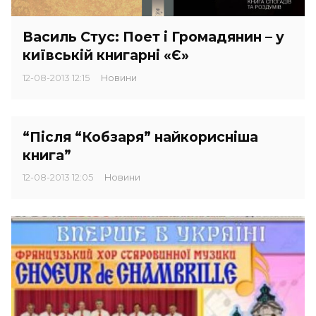
Василь Стус: Поет і Громадянин – у
київській книгарні «Є»
12-08-2013 12:15
Новини
“Після “Кобзаря” найкорисніша
книга”
12-08-2013 12:05
Новини