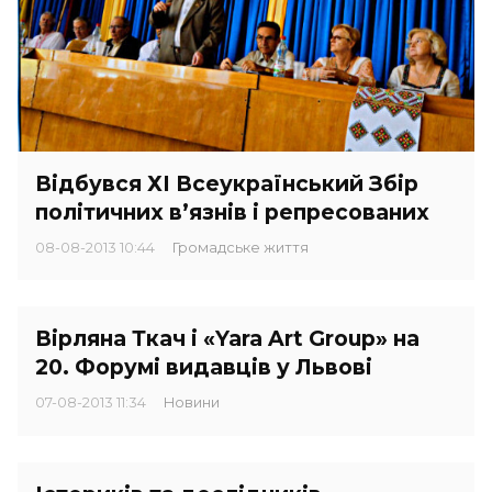
Відбувся ХІ Всеукраїнський Збір
політичних в’язнів і репресованих
08-08-2013 10:44
Громадське життя
Вірляна Ткач і «Yara Art Group» на
20. Форумі видавців у Львові
07-08-2013 11:34
Новини