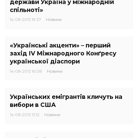
держави Україна у міжнародній
спільноті»
14-08-2013 19:37
Новини
«Українські акценти» – перший
захід IV Міжнародного Конґресу
української діаспори
14-08-2013 16:08
Новини
Українських емігрантів кличуть на
вибори в США
14-08-2013 15:12
Новини