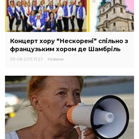
Концерт хору “Нескорені” спільно з
французьким хором де Шамбріль
09-08-2013 13:23
Новини