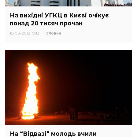
На вихідні УГКЦ в Києві очікує
понад 20 тисяч прочан
15-08-2013 19:13
Головне
На “Відвазі” молодь вчили