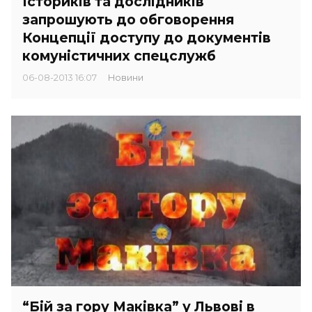
Істориків та дослідників
запрошують до обговорення
Концепції доступу до документів
комуністичних спецслужб
06-08-2013 16:07
Новини
“Бій за гору Маківка” у Львові в