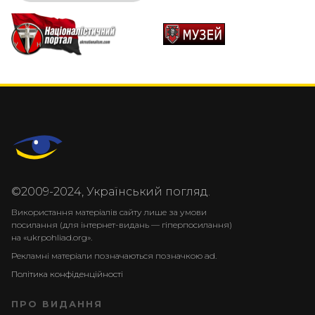
©2009-2024, Український погляд.
Використання матеріалів сайту лише за умови
посилання (для інтернет-видань — гіперпосилання)
на «ukrpohliad.org».
Рекламні матеріали позначаються позначкою ad.
Політика конфіденційності
ПРО ВИДАННЯ