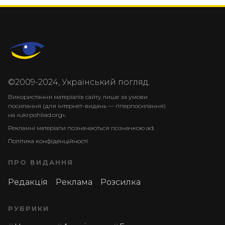
©2009-2024, Український погляд.
Використання матеріалів сайту лише за умови
посилання (для інтернет-видань — гіперпосилання)
на «ukrpohliad.org».
Рекламні матеріали позначаються позначкою ad.
Політика конфіденційності
ПРО ВИДАННЯ
Редакція
Реклама
Розсилка
РУБРИКИ