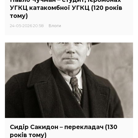
УГКЦ катакомбної УГКЦ (120 років
тому)
24-05-2026 20:58
Блоги
Сидір Сакидон – перекладач (130
років тому)