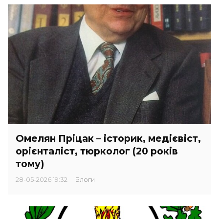
Омелян Пріцак – історик, медієвіст,
орієнталіст, тюрколог (20 років
тому)
28-05-2026 19:32
Блоги