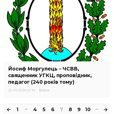
Йосиф Моргулець – ЧСВВ,
священник УГКЦ, проповідник,
педагог (240 років тому)
22-05-2026 20:10
Блоги
←
1
4
5
6
7
8
9
10
→
…
…