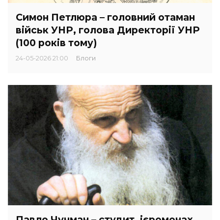
Симон Петлюра – головний отаман
військ УНР, голова Директорії УНР
(100 років тому)
24-05-2026 21:00
Блоги
Павло Чучман – студит, ієромонах