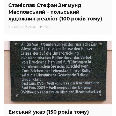
Станіслав Стефан Зиґмунд
Масловський – польський
художник-реаліст (100 років тому)
30-05-2026 21:34
Блоги
Емський указ (150 років тому)