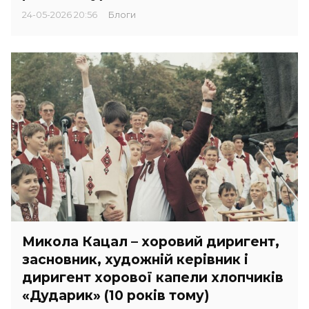
24-05-2026 20:56
Блоги
Микола Кацал – хоровий диригент,
засновник, художній керівник і
диригент хорової капели хлопчиків
«Дударик» (10 років тому)