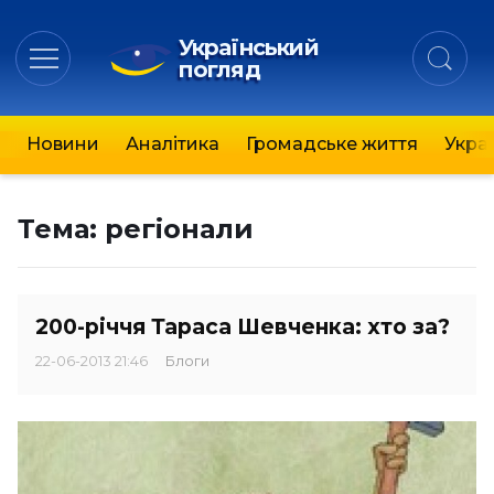
Український
погляд
Новини
Аналітика
Громадське життя
Украї
Тема:
регіонали
200-річчя Тараса Шевченка: хто за?
22-06-2013 21:46
Блоги