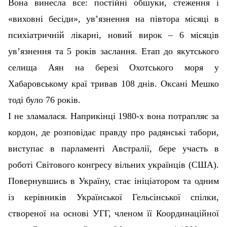
Вона винесла все: постійні обшуки, стеження і
«виховні бесіди», ув’язнення на півтора місяці в
психіатричній лікарні, новий вирок – 6 місяців
ув’язнення та 5 років заслання. Етап до якутського
селища Аян на березі Охотського моря у
Хабаровському краї тривав 108 днів. Оксані Мешко
тоді було 76 років.
І не зламалася. Наприкінці 1980-х вона потрапляє за
кордон, де розповідає правду про радянські табори,
виступає в парламенті Австралії, бере участь в
роботі Світового конгресу вільних українців (США).
Повернувшись в Україну, стає ініціатором та одним
із керівників Української Гельсінської спілки,
створеної на основі УГГ, членом її Координаційної