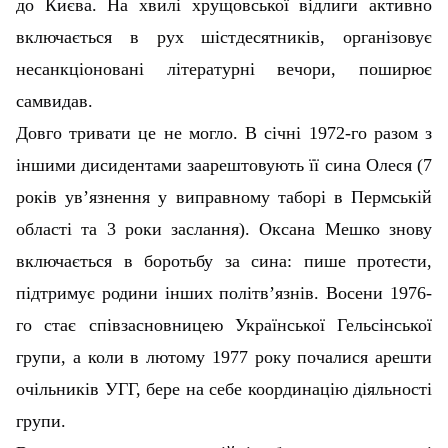
до Києва. На хвилі хрущовської відлиги активно
включається в рух шістдесятників, організовує
несанкціоновані літературні вечори, поширює
самвидав.
Довго тривати це не могло. В січні 1972-го разом з
іншими дисидентами заарештовують її сина Олеся (7
років ув’язнення у виправному таборі в Пермській
області та 3 роки заслання). Оксана Мешко знову
включається в боротьбу за сина: пише протести,
підтримує родини інших політв’язнів. Восени 1976-
го стає співзасновницею Української Гельсінської
групи, а коли в лютому 1977 року почалися арешти
очільників УГГ, бере на себе координацію діяльності
групи.