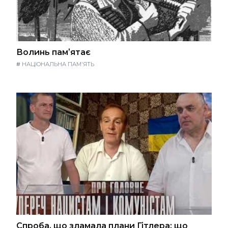
Волинь памʼятає
#
НАЦІОНАЛЬНА ПАМ'ЯТЬ
Спроба, що зламала плани Гітлера: що