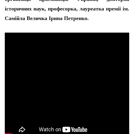
історичних наук, професорка, лауреатка премії ім.
Самійла Величка Ірина Петренко.