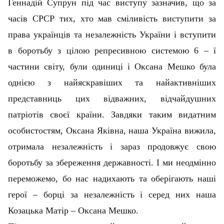
Геннадій Супрун під час виступу зазначив, що за
часів СРСР тих, хто мав сміливість виступити за
права українців та незалежність України і вступити
в боротьбу з цілою репресивною системою 6 – ї
частини світу, були одиниці і Оксана Мешко була
однією з найяскравіших та найактивніших
представниць цих відважних, відчайдушних
патріотів своєї країни. Завдяки таким видатним
особистостям, Оксана Яківна, наша Україна вижила,
отримала незалежність і зараз продовжує свою
боротьбу за збереження державності. І ми неодмінно
переможемо, бо нас надихають та оберігають наші
герої – борці за незалежність і серед них наша
Козацька Матір – Оксана Мешко.