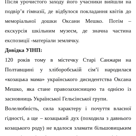
Після урочистого заходу його учасники вийшли на
подвір’я гімназії, де відбулося покладання квітів до
меморіальної дошки Оксани Мешко. Потім –
екскурсія шкільним музеєм, де значна частина
експозиції -матеріали землячку.
Довідка УІНП:
120 років тому в містечку Старі Санжари на
Полтавщині у хліборобській сім’ї народилася
«козацька мама» українського дисидентства Оксана
Мешко, яка стане правозахисницею та однією із
засновниць Української Гельсінської групи.
Волелюбність, сила характеру і почуття власної
гідності, а ще – козацький дух (походила з давнього
козацького роду) не вдалося зламати більшовицьким