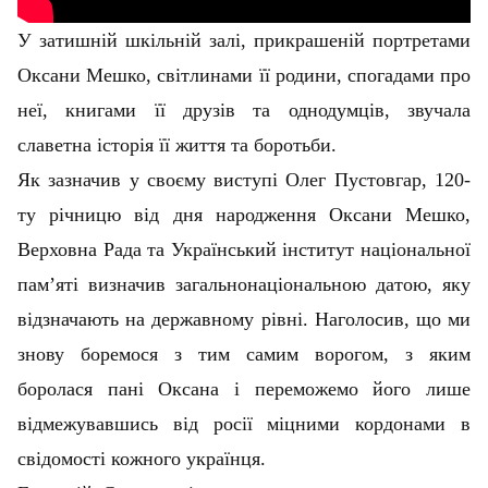
У затишній шкільній залі, прикрашеній портретами
Оксани Мешко, світлинами її родини, спогадами про
неї, книгами її друзів та однодумців, звучала
славетна історія її життя та боротьби.
Як зазначив у своєму виступі Олег Пустовгар, 120-
ту річницю від дня народження Оксани Мешко,
Верховна Рада та Український інститут національної
пам’яті визначив загальнонаціональною датою, яку
відзначають на державному рівні. Наголосив, що ми
знову боремося з тим самим ворогом, з яким
боролася пані Оксана і переможемо його лише
відмежувавшись від росії міцними кордонами в
свідомості кожного українця.