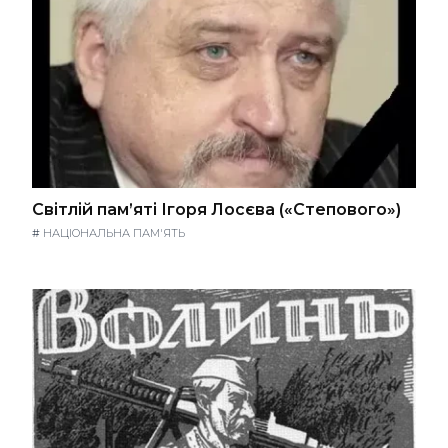
Світлій пам’яті Ігоря Лосєва («Степового»)
#
НАЦІОНАЛЬНА ПАМ'ЯТЬ