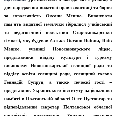
дня народження видатної правозахисниці та борця
за незалежність Оксани Мешко. Вшанувати
пам’ять видатної землячки зібралися учнівський
та педагогічний колективи Старосанжарської
гімназії, яку будував батько Оксани Яківни, Яків
Мешко, учениці Новосанжарского ліцею,
представники відділу культури і туризму
виконкому Новосанжарської селищної ради та
відділу освіти селищної ради, селищний голова
Геннадій Супрун, а також почесні гості –
представник Українського інституту національної
пам’яті в Полтавській області Олег Пустовгар та
відповідальний секретар Полтавської обласної
організації краєзнавців України, докторка