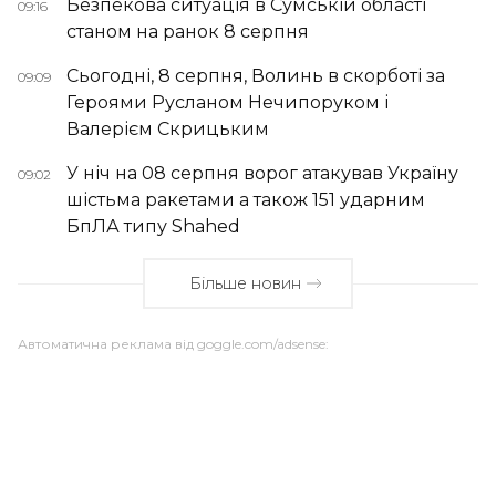
Безпекова ситуація в Сумській області
09:16
станом на ранок 8 серпня
Сьогодні, 8 серпня, Волинь в скорботі за
09:09
Героями Русланом Нечипоруком і
Валерієм Скрицьким
У ніч на 08 серпня ворог атакував Україну
09:02
шістьма ракетами а також 151 ударним
БпЛА типу Shahed
Більше новин
Автоматична реклама від goggle.com/adsense: