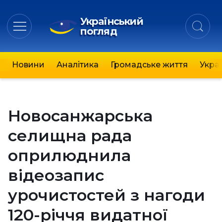
Український
погляд
Новини
Аналітика
Громадське життя
Украї
Новосанжарська
селищна рада
оприлюднила
відеозапис
урочистостей з нагоди
120-річчя видатної