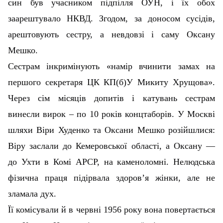
син був учасником підпілля ОУН, і їх обох
заарештувало НКВД. Згодом, за доносом сусідів,
арештовують сестру, а невдовзі і саму Оксану
Мешко.
Сестрам інкримінують «намір вчинити замах на
першого секретаря ЦК КП(б)У Микиту Хрущова».
Через сім місяців допитів і катувань сестрам
винесли вирок – по 10 років концтаборів. У Москві
шляхи Віри Худенко та Оксани Мешко розійшлися:
Віру заслали до Кемеровської області, а Оксану —
до Ухти в Комі АРСР, на каменоломні. Нелюдська
фізична праця підірвала здоров’я жінки, але не
зламала дух.
Її комісували й в червні 1956 року вона повертається