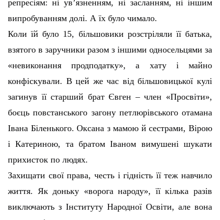
репресіям: ні ув’язненням, ні засланням, ні іншим
випробуванням долі. А їх було чимало.
Коли їй було 15, більшовики розстріляли її батька,
взятого в заручники разом з іншими односельцями за
«невиконання продподатку», а хату і майно
конфіскували. В цей же час від більшовицької кулі
загинув її старший брат Євген – член «Просвіти»,
боєць повстанського загону петлюрівського отамана
Івана Біленького. Оксана з мамою й сестрами, Вірою
і Катериною, та братом Іваном вимушені шукати
прихисток по людях.
Захищати свої права, честь і гідність її теж навчило
життя. Як доньку «ворога народу», її кілька разів
виключають з Інституту Народної Освіти, але вона