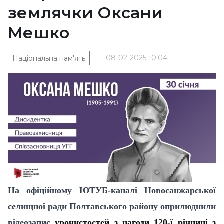
землячки Оксани
Мешко
08-02-2025 10:04
Національна пам'ять
На офіційному ЮТУБ-каналі Новосанжарської
селищної ради Полтавського району оприлюднили
відеозапис
урочистостей з нагоди 120-ї річниці з