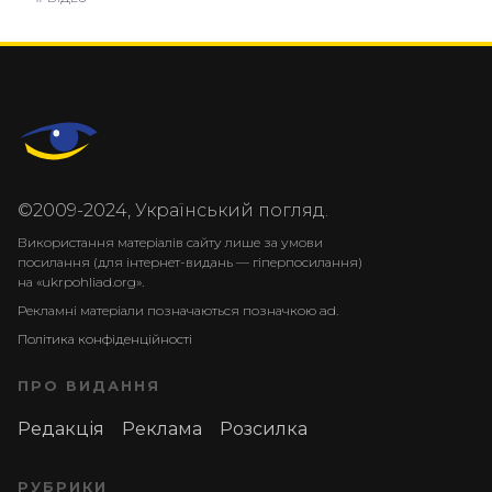
©2009-2024, Український погляд.
Використання матеріалів сайту лише за умови
посилання (для інтернет-видань — гіперпосилання)
на «ukrpohliad.org».
Рекламні матеріали позначаються позначкою ad.
Політика конфіденційності
ПРО ВИДАННЯ
Редакція
Реклама
Розсилка
РУБРИКИ