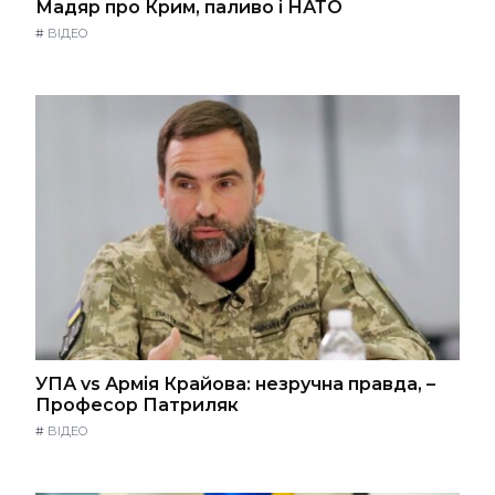
Мадяр про Крим, паливо і НАТО
#
ВІДЕО
УПА vs Армія Крайова: незручна правда, –
Професор Патриляк
#
ВІДЕО