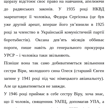
щоразу відстоює своє право на навчання, апелюючи
до радянських законів. У 1935 році НКВД
заарештовує її чоловіка, Федора Сергієнка (це був
уже другий арешт, вперше його ув’язнили в 1925
році за членство в Українській комуністичній партії
боротьбистів). Оксана дев’ять місяців оббиває
пороги, пише навіть до генерального прокурора
УРСР – і чоловіка таки звільняють.
Пізніше вона так само добиватиметься звільнення
сестри Віри, молодшого сина Олеся (старший Євген
загине у 1941 році під час німецького авіанальоту).
Але це вдаватиметься не завжди.
У 1946 році приймає в себе сестру Віру, хоча знає,
що її чоловік, священник УАПЦ, допомагав УПА, а