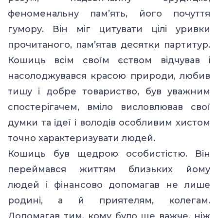
феноменальну пам’ять, його почуття
гумору. Він міг цитувати цілі уривки
прочитаного, пам’ятав десятки партитур.
Кошиць всім своїм єством відчував і
насолоджувався красою природи, любив
тишу і добре товариство, був уважним
спостерігачем, вміло висловлював свої
думки та ідеї і володів особливим хистом
точно характеризувати людей.
Кошиць був щедрою особистістю. Він
переймався життям близьких йому
людей і фінансово допомагав не лише
родині, а й приятелям, колегам.
Допомагав тим, кому було ще важче, ніж