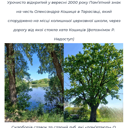
Урочисто відкритий у вересні 2000 року Пам’ятний знак
на честь Олександра Кошиця в Тарасівці, який
споруджено на місці колишньої церковної школи, через
дорогу від якої стояла хата Кошиців (фотознімок Р.
Недоступ)
Скарборів ставок та старий дуб, які «пам’ятають» О.