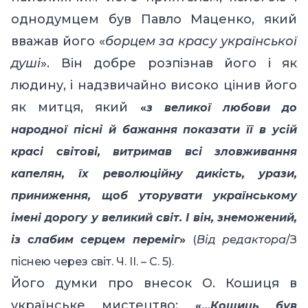
однодумцем був Павло Маценко, який
вважав його «
борцем за красу української
душі
». Він добре розпізнав його і як
людину, і надзвичайно високо цінив його
як митця, який
«
з великої любови до
народної пісні й бажання показати її в усій
красі світові, витримав всі зловживання
капелян, їх революційну дикість, урази,
приниження, щоб уторувати українському
імені дорогу у великий світ. І він, знеможений,
із слабим серцем переміг
»
(
Від редактора
/
З
піснею через світ. Ч. ІІ. – С. 5).
Його думки про внесок О. Кошиця в
українське мистецтво
:
«…
Кошиць був