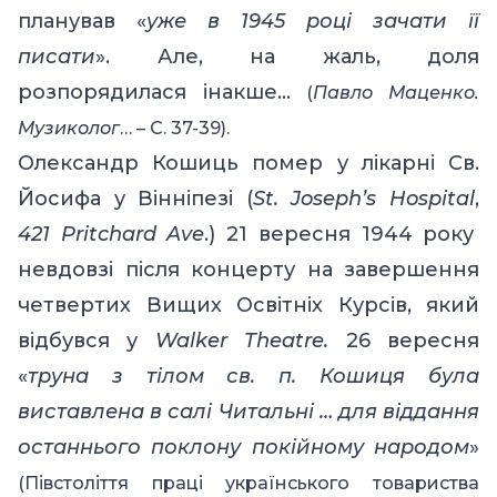
планував «
уже в 1945 році зачати її
писати
». Але, на жаль, доля
розпорядилася інакше…
(
Павло Маценко.
Музиколог
…
– C. 37-39).
Олександр Кошиць помер у лікарні Св.
Йосифа у Вінніпезі
(
St. Joseph’s Hospital
,
421 Pritchard Ave
.) 21 вересня 1944 року
невдовзі після концерту на завершення
четвертих Вищих Освітніх Курсів, який
відбувся у
Walker Theatre
.
26 вересня
«
труна з тілом св. п. Кошиця була
виставлена в салі Читальні … для віддання
останнього поклону покійному народом
»
(Півстоліття праці українського товариства