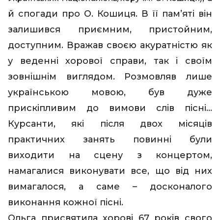
й спогади про О. Кошиця. В її пам’яті він
залишився приємним, пристойним,
доступним. Вражав своєю акуратністю як
у веденні хорової справи, так і своїм
зовнішнім виглядом. Розмовляв лише
українською мовою, був дуже
прискіпливим до вимови слів пісні…
Курсанти, які після двох місяців
практичних занять повинні були
виходити на сцену з концертом,
намагалися виконувати все, що від них
вимагалося, а саме – досконалого
виконання кожної пісні.
Ольга присвятила хорові 67 років свого