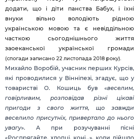
додати, що і діти панства Бабух, і їхні
внуки вільно володіють рідною
українською мовою та є невіддільною
часткою сьогоднішнього життя
заоеканської української громади
(спогади записано 22 листопада 2018 року).
Михайло Воробій, учасник перших Курсів,
які проводилися у Вінніпезі, згадує, що у
товаристві О. Кошиць був «
веселим,
говірливим, розповідав різні цікаві
пригоди з свого життя, що завжди
веселило присутніх, привертало до нього
увагу
». А при розучуванні пісні
«Роспрягайте, хлопці, коні…», коли дійшло