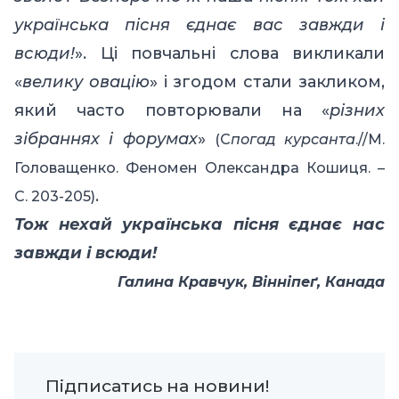
українська пісня єднає вас завжди і
всюди!
». Ці повчальні слова викликали
«
велику овацію
» і згодом стали закликом,
який часто повторювали на «
різних
зібраннях і форумах
»
(С
погад курсанта
.
//M
.
Головащенко. Феномен Олександра Кошиця. –
.
С. 203-205)
Тож нехай українська пісня єднає нас
завжди і всюди!
Галина Кравчук, Вінніпеґ, Канада
Підписатись на новини!