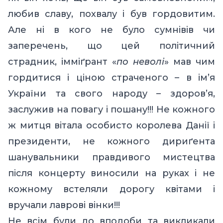
любив славу, похвалу і був гордовитим.
Але ні в кого не було сумнівів чи
заперечень, що цей політичний
страдник, імміґрант «
по неволі
» мав чим
гордитися і ціною страченого – в ім’я
України та свого народу – здоров’я,
заслужив на повагу і пошану!!! Не кожного
ж митця вітала особисто королева Данії і
президенти, не кожного дириґента
шанувальники правдивого мистецтва
після концерту виносили на руках і не
кожному встеляли дорогу квітами і
вручали лаврові вінки!!!
Не всім були до вподоби та викликали