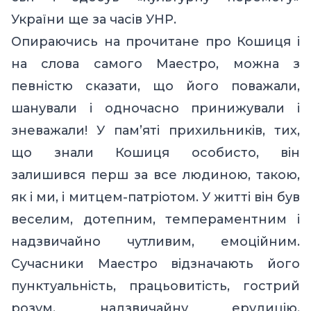
України ще за часів УНР.
Опираючись на прочитане про Кошиця і
на слова самого Маестро, можна з
певністю сказати, що його поважали,
шанували і одночасно принижували
і
зневажали! У пам’яті прихильників, тих,
що знали Кошиця особисто, він
залишився перш за все людиною, такою,
як і ми, і митцем-патріотом. У житті він був
веселим, дотепним, темпераментним і
надзвичайно чутливим, емоційним.
Сучасники Маестро відзначають його
пунктуальність, працьовитість, гострий
розум, надзвичайну ерудицію,