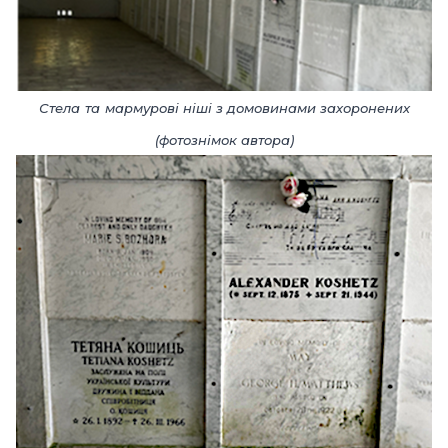
Стела
та
мармурові ніші з домовинами захоронених
(фотознімок автора)