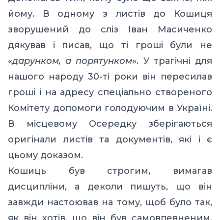
йому. В одному з листів до Кошиця
зворушений до сліз Іван Масиченко
дякував і писав, що ті гроші були не
«
дарунком, а порятунком
». У трагічні для
нашого народу 30-ті роки він пересилав
гроші і на адресу спеціально створеного
Комітету допомоги голодуючим в Україні.
В місцевому Осередку зберігаються
оригінали листів та документів, які і є
цьому доказом.
Кошиць був строгим, вимагав
дисципліни, а деколи пишуть, що він
завжди настоював на тому, щоб було так,
як він хотів, що він був самовпевненим,