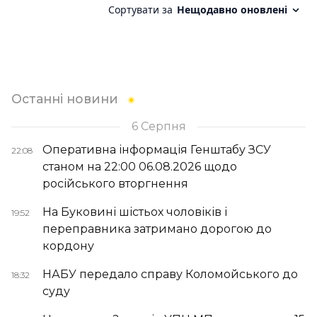
Останні новини
6 Серпня
Оперативна інформація Генштабу ЗСУ
22:08
станом на 22:00 06.08.2026 щодо
російського вторгнення
На Буковині шістьох чоловіків і
19:52
переправника затримано дорогою до
кордону
НАБУ передало справу Коломойського до
18:32
суду