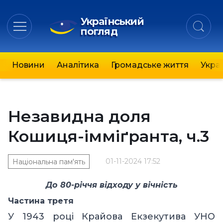
Український
погляд
Новини
Аналітика
Громадське життя
Украї
Незавидна доля
Кошиця-імміґранта, ч.3
01-11-2024 17:52
Національна пам'ять
До 80-річчя відходу у вічність
Частина третя
У 1943 році Крайова Екзекутива УНО