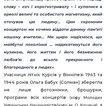
славу – хоч і короткотривалу – і купалися в
ореолі величі та особистого магнетизму, який
оточував цю людину… Цим скромним
концертом ми хочемо віддати данину пам’яті
нашому вчителю… Ми щиро надіємося, що
майбутні покоління … надихатимуться його
музикою, його життям і його безмежною
любов’ю до всього прекрасного і
.
благородного в людях
»
Учасниця літніх Курсів у Вінніпезі 1943
та
1944 років Ольга Бабух (Солман) зберегла
не лише фотознімки, брошурки,
програми всіх концертів
(
хору Молодих
, а
Українських Націоналістів
/
хору ім. О. Кошиця
)