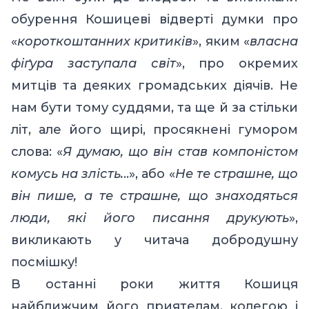
обурення Кошицеві відверті думки про
«
короткоштанних критиків
», яким «
власна
фіґура заступала світ
», про окремих
митців та деяких громадських діячів. Не
нам бути тому суддями, та ще й за стільки
літ, але його щирі, просякнені гумором
слова
: «
Я думаю, що він став компоністом
комусь на злість.
..», або «
Не те страшне, що
він пише, а те страшне, що знаходяться
люди, які його писання друкують
»,
викликають у читача добродушну
посмішку!
В останні роки життя Кошиця
найближчим його приятелам, колегою і