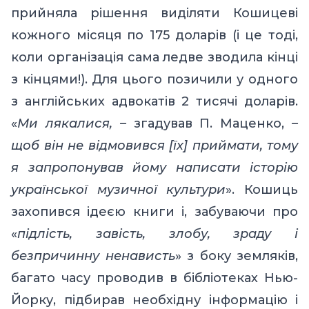
прийняла рішення виділяти Кошицеві
кожного місяця по 175 доларів (і це тоді,
коли організація сама ледве зводила кінці
з кінцями!). Для цього позичили у одного
з англійських адвокатів 2 тисячі доларів.
«
Ми лякалися,
–
згадував П. Маценко,
–
щоб він не відмовився
[
ї
x]
приймати, тому
я запропонував йому написати історію
української музичної культури
». Кошиць
захопився ідеєю книги і, забуваючи про
«
підлість, завість, злобу, зраду і
безпричинну ненависть
» з боку земляків,
багато часу проводив в бібліотеках Нью-
Йорку, підбирав необхідну інформацію і