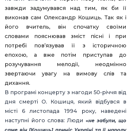
завжди задумувався над тим, як би її
виконав сам Олександр Кошиць. Так як і
його вчитель, він спочатку своїми
словами пояснював зміст пісні і при
потребі пов’язував її з історичною
епохою, а вже потім приступав до
розучування мелодії, неодмінно
звертаючи увагу на вимову слів та
дихання.
В програмі концерту з нагоди 50-річчя від
дня смерті О. Кошиця, який відбувся в
місті 6 листопада 1994 року, наведені
наступні його слова
:
Люди
«
не забули, що
саме він
[
Кошиць
]
приніс Україні та її народу