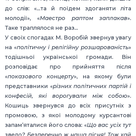
до слів
:
«…та й поїдем здоганяти літа
молодії», «
Маестро раптом заплакав
».
Таке траплялося не раз…
У своїх спогадах М. Воробій звернув увагу
на «
політичну і релігійну розшарованість
»
тодішньої української громади. Він
розповідає про прийняття після
«
показового концерту
», на якому були
представники «
різних політичних партій і
конфесій, які ворогували між собою
».
Кошиць звернувся до всіх присутніх з
промовою, з якої молодому курсантові
запам’яталися його слова
:
«
Що вас усіх тут
звело
?
Безперечно ж наша пісня! Тож хай