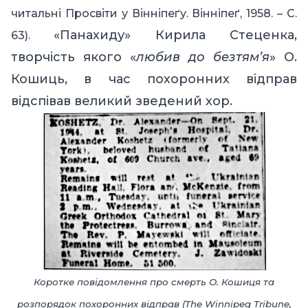
читальні Просвіти у Вінніпеґу. Вінніпеґ, 1958. – С.
«Панахиду» Кирила Стеценка,
63).
творчість якого «
любив до безтям’я
» О.
Кошиць, в час похоронних відправ
відспівав великий зведений хор.
Коротке повідомлення про смерть О. Кошиця та
розпорядок похоронних відправ (The Winnipeg Tribune,