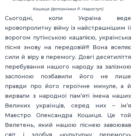
Кошиця (фотознімки Р. Недоступ)
Сьогодні, коли Україна веде
кровопролитну війну із найстрашнішим її
ворогом путінською кацапією, українська
пісня знову на передовій!!! Вона вселяє
сили й віру в перемогу. Довгі десятиліття
перебування нашого народу за залізною
заслоною позбавили його не лише
правди про його героїчне минуле, а й
вирвали з народної пам’яті імена наших
Великих українців, серед них – ім’я
Маестро Олександра Кошиця. Це той
Велетень, який нашою піснею завоював
світ і здобув «культурну перемогу»