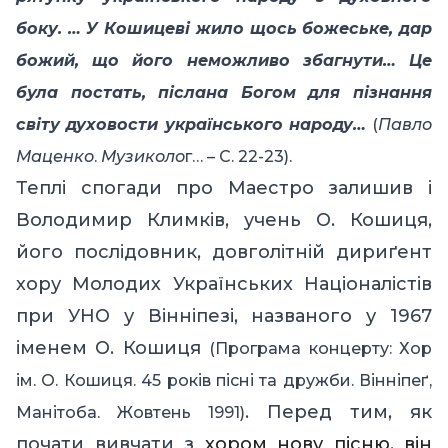
боку. … У Кошицеві жило щось божеське, дар
божий, що його неможливо збагнути… Це
була постать, післана Богом для пізнання
світу духовости українського народу…
(
Павло
Маценко
.
Музиколо
г… – С. 22
-23).
Теплі спогади про Маестро залишив і
Володимир Климків, учень О. Кошиця,
його послідовник, довголітній дириґент
хору Молодих Українських Націоналістів
при УНО у Вінніпезі, названого у 1967
іменем О. Кошиця
(
Програма концерту
:
Хор
ім. О. Кошиця. 45 років пісні та дружби. Вінніпеґ,
.
Перед тим, як
Манітоба. Жовтень 1991)
почати вивчати з
хором нову пісню, він