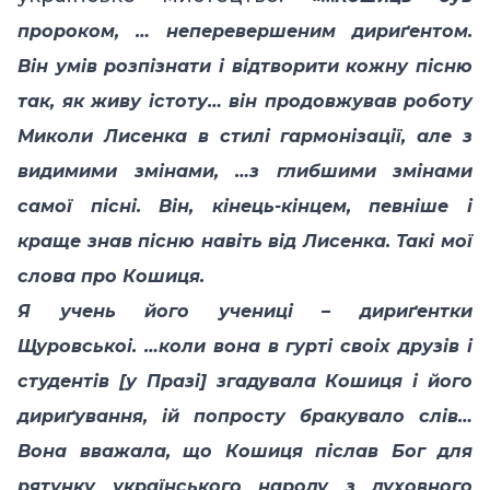
пророком, … неперевершеним дириґентом.
Він умів розпізнати і відтворити кожну пісню
так, як живу істоту… він продовжував роботу
Миколи Лисенка в стилі гармонізації, але з
видимими змінами, …з глибшими змінами
самої пісні. Він, кінець-кінцем, певніше і
краще знав пісню навіть від Лисенка. Такі мої
слова про Кошиця.
Я учень його учениці – дириґентки
Щуровськоі. …коли вона в гурті своіх друзів і
студентів
[
у Празі
]
згадувала Кошиця і його
дириґування, ій попросту бракувало слів…
Вона вважала, що Кошиця післав Бог для
рятунку українського народу з духовного