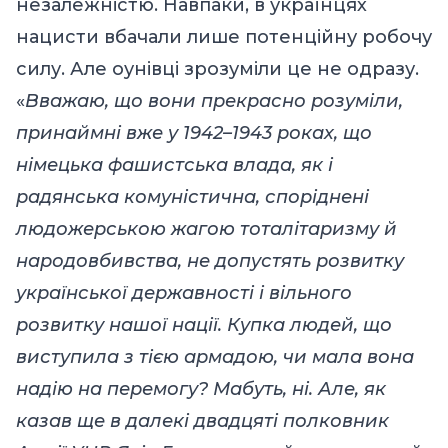
незалежністю. Навпаки, в українцях
нацисти вбачали лише потенційну робочу
силу. Але оунівці зрозуміли це не одразу.
«
Вважаю, що вони прекрасно розуміли,
принаймні вже у 1942–1943 роках, що
німецька фашистська влада, як і
радянська комуністична, споріднені
людожерською жагою тоталітаризму й
народовбивства, не допустять розвитку
української державності і вільного
розвитку нашої нації. Купка людей, що
виступила з тією армадою, чи мала вона
надію на перемогу? Мабуть, ні. Але, як
казав ще в далекі двадцяті полковник