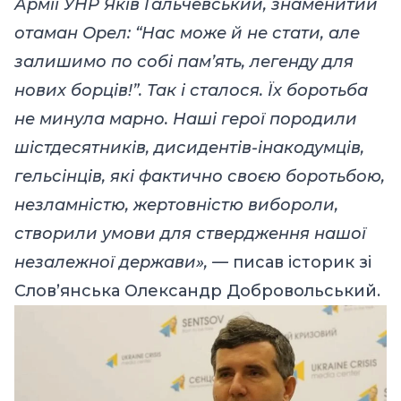
Армії УНР Яків Гальчевський, знаменитий
отаман Орел: “Нас може й не стати, але
залишимо по собі пам’ять, легенду для
нових борців!”. Так і сталося. Їх боротьба
не минула марно. Наші герої породили
шістдесятників, дисидентів-інакодумців,
гельсінців, які фактично своєю боротьбою,
незламністю, жертовністю вибороли,
створили умови для ствердження нашої
незалежної держави», —
писав
історик зі
Словʼянська Олександр Добровольський.