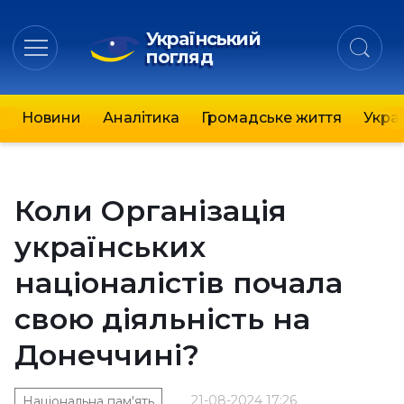
Український
погляд
Новини
Аналітика
Громадське життя
Украї
Коли Організація
українських
націоналістів почала
свою діяльність на
Донеччині?
21-08-2024 17:26
Національна пам'ять