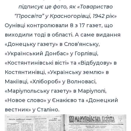
підписує це фото, як «Товариство
“Просвіта” у Красногорівці, 1942 рік»
Оунівці контролювали 8 з 17 газет, що
виходили тоді в області. А саме видання
«Донецьку газету» в Словʼянську,
«Український Донбас» у Горлівці,
«Костянтинівські вісті» та «Відбудову» в
Костянтинівці, «Українську землю» в
Макіївці, «Хлібороб» у Волновасі,
«Маріупольську газету» в Маріуполі,
«Новое слово» у Єнакієво та «Донецкий
вестник» у Сталіно.