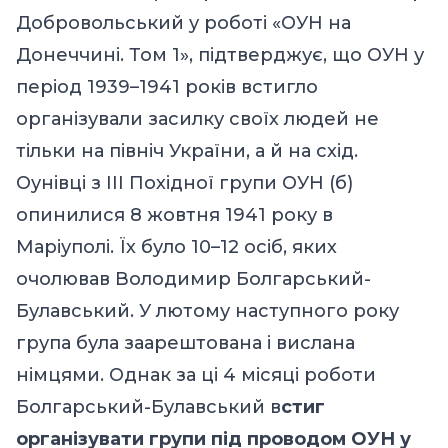
Добровольський у роботі «ОУН на
Донеччині. Том 1», підтверджує, що ОУН у
період 1939–1941 років встигло
організували засилку своїх людей не
тільки на північ України, а й на схід.
Оунівці з III Похідної групи ОУН (б)
опинилися 8 жовтня 1941 року в
Маріуполі. Їх було 10–12 осіб, яких
очолював Володимир Болгарський-
Булавський. У лютому наступного року
група була заарештована і вислана
німцями. Однак за ці 4 місяці роботи
Болгарський-Булавський в
стиг
організувати групи під проводом ОУН у