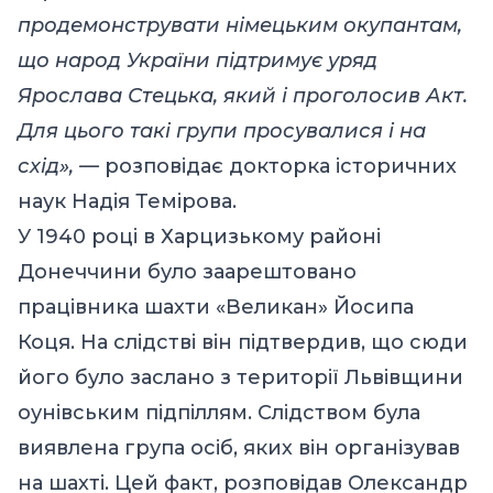
продемонструвати німецьким окупантам,
що народ України підтримує уряд
Ярослава Стецька, який і проголосив Акт.
Для цього такі групи просувалися і на
схід», —
розповідає докторка історичних
наук Надія Темірова.
У 1940 році в Харцизькому районі
Донеччини було заарештовано
працівника шахти «Великан» Йосипа
Коця. На слідстві він підтвердив, що сюди
його було заслано з території Львівщини
оунівським підпіллям. Слідством була
виявлена група осіб, яких він організував
на шахті. Цей факт,
розповідав
Олександр