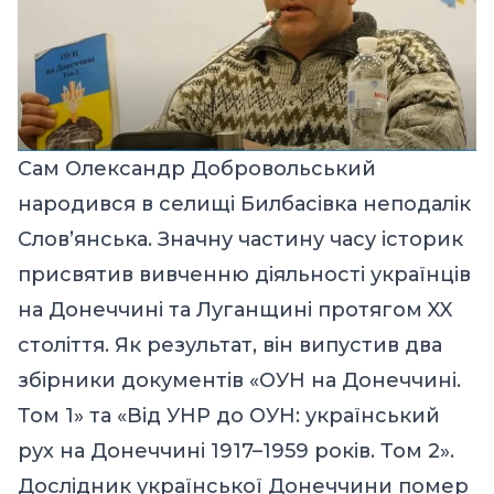
Сам Олександр Добровольський
народився в селищі Билбасівка неподалік
Словʼянська. Значну частину часу історик
присвятив вивченню діяльності українців
на Донеччині та Луганщині протягом XX
століття. Як результат, він випустив два
збірники документів «ОУН на Донеччині.
Том 1» та «Від УНР до ОУН: український
рух на Донеччині 1917–1959 років. Том 2».
Дослідник української Донеччини помер