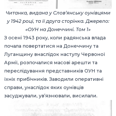
Читанка, видана у Слов’янську оунівцями
у 1942 році, та її друга сторінка. Джерело:
«ОУН на Донеччині. Том 1»
З осені 1943 року, коли радянська влада
почала повертатися на Донеччину та
Луганщину внаслідок наступу Червоної
Армії, розпочалися масові арешти та
переслідування представників ОУН та
їхніх прибічників. Заводили оперативні
справи, унаслідок яких оунівців
засуджували, ув’язнювали, висилали.