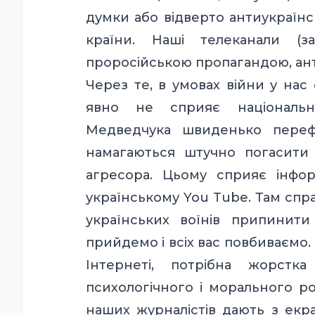
думки або відверто антиукраїнс
країни. Наші телеканали (з
проросійською пропагандою, ан
Через те, в умовах війни у нас
явно не сприяє національні
Медведчука швиденько перефа
намагаються штучно погасити 
агресора. Цьому сприяє інфор
українському You Tube. Там спр
українських воїнів припинити 
прийдемо і всіх вас повбиваємо. П
Інтернеті, потрібна жорст
психологічного і морального ро
наших журналістів дають з екра