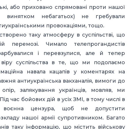
ькі, або приховано спрямовані проти нашої
а винятком небагатьох) не гребували
тиукраїнськими провокаціями, тощо.
 створено таку атмосферу в суспільстві, що
й перемозі. Чимало телепрогандистів
рбувалися і перевзулися, але й тепер
віру суспільства в те, що ми подолаємо
маційна навала кацапів у коментарях на
авжня антиукраїнська вакханалія, вимоги до
опір, залякування українців, мовляв, ми
ід час бойових дій в усіх ЗМІ, в тому числі в
ка воєнна цензура, щоб не допустити
зкладу нашої армії супротивником. Багато
нів таку інформацію, що містить військову