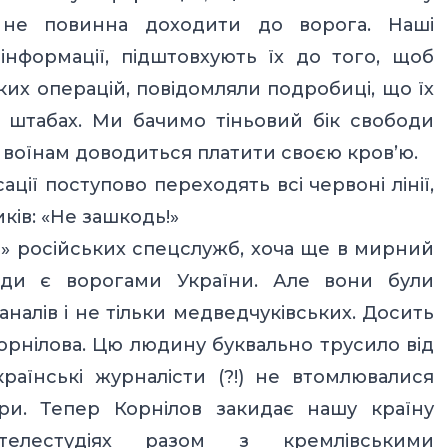
 не повинна доходити до ворога. Наші
інформації, підштовхують їх до того, щоб
ких операцій, повідомляли подробиці, що їх
 штабах. Ми бачимо тіньовий бік свободи
м воїнам доводиться платити своєю кров’ю.
ації поступово переходять всі червоні лінії,
ків: «Не зашкодь!»
» російських спецслужб, хоча ще в мирний
юди є ворогами України. Але вони були
налів і не тільки медведчуківських. Досить
Корнілова. Цю людину буквально трусило від
раїнські журналісти (?!) не втомлювалися
ри. Тепер Корнілов закидає нашу країну
елестудіях разом з кремлівськими