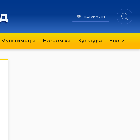
яд
підтримати
Мультимедіа
Економіка
Культура
Блоги