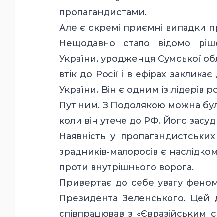
пропагандистами.
Але є окремі приємні випадки п
Нещодавно стало відомо ріш
України, уродженця Сумської об
втік до Росії і в ефірах заклик
України. Він є одним із лідерів р
Путіним. З Подолякою можна було
коли він утече до РФ. Його засуд
Наявність у пропагандистських 
зрадників-малоросів є наслідко
проти внутрішнього ворога.
Привертає до себе увагу феном
Президента Зеленського. Цей ді
співпрацював з «Євразійським с