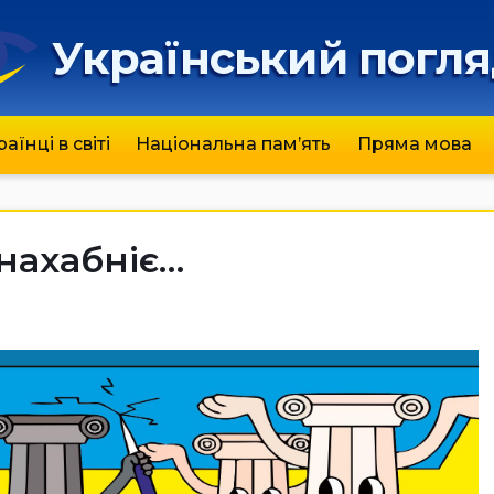
Український погл
раїнці в світі
Національна пам’ять
Пряма мова
нахабніє…