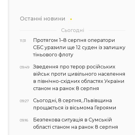
Останні новини
Сьогодні
Протягом 1–8 серпня оператори
11:31
СБС уразили ще 12 суден із залишку
тіньового флоту
Зведення про терор російських
09:49
військ проти цивільного населення
в північно-східних областях України
станом на ранок 8 серпня
Сьогодні, 8 серпня, Львівщина
09:27
прощається із вісьмома Героями
Безпекова ситуація в Сумській
09:16
області станом на ранок 8 серпня