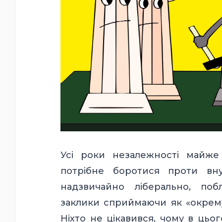
Усі роки незалежності майже
потрібне боротися проти вну
надзвичайно ліберально, побл
заклики сприймаючи як «окрему 
Ніхто не цікавився, чому в цьог