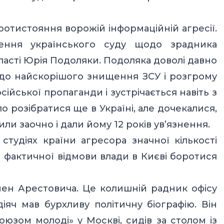
ротистояння ворожій інформаційній агресії.
ення українського суду щодо зрадника
ласті Юрія Подоляки. Подоляка доволі давно
ає до найскорішого знищення ЗСУ і розгрому
осійської пропаганди і зустрічається навіть з
 розібратися ще в Україні, але дочекалися,
или заочно і дали йому 12 років ув’язнення.
студіях країни агресора значної кількості
м фактичної відмови влади в Києві боротися
ен Арестовича. Це колишній радник офісу
яч мав бурхливу політичну біографію. Він
оюзом молоді» у Москві, сидів за столом із