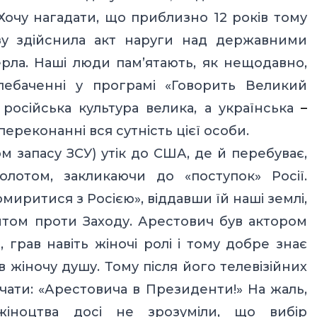
очу нагадати, що приблизно 12 років тому
юзу здійснила акт наруги над державними
рла. Наші люди пам’ятають, як нещодавно,
лебаченні у програмі «Говорить Великий
 російська культура велика, а українська
–
ереконанні вся сутність цієї особи.
м запасу ЗСУ) утік до США, де й перебуває,
олотом, закликаючи до «поступок» Росії.
миритися з Росією», віддавши їй наші землі,
том проти Заходу. Арестович був актором
, грав навіть жіночі ролі і тому добре знає
 в жіночу душу. Тому після його телевізійних
ичати: «Арестовича в Президенти!» На жаль,
жіноцтва досі не зрозуміли, що вибір