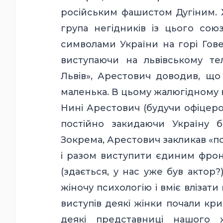
російським фашистом Дугіним. Х
група негідників із цього со
символами України на горі Гове
виступаючи на львівському те
Львів», Арестович доводив, що
маленька. В цьому жалюгідному п
Нині Арестович (будучи офіцеро
постійно закидаючи Україну б
Зокрема, Арестович закликав «по
і разом виступити єдиним фрон
(здається, у нас уже був актор?)
жіночу психологію і вміє влізати
виступів деякі жінки почали кр
деякі представниці нашого 