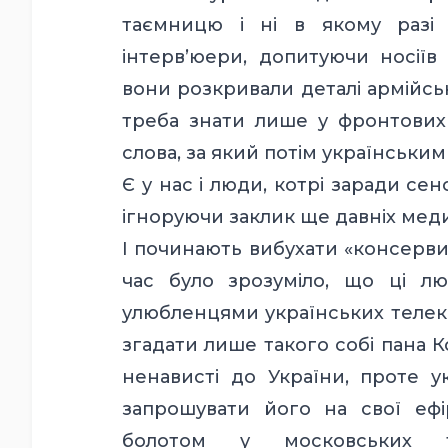
таємницю і ні в якому разі
інтерв’юери, допитуючи носіїв 
вони розкривали деталі армійсь
треба знати лише у фронтових
слова, за який потім українськи
Є у нас і люди, котрі заради сенс
ігноруючи заклик ще давніх меди
І починають вибухати «консерви
час було зрозуміло, що ці л
улюбленцями українських телека
згадати лише такого собі пана 
ненависті до України, проте ук
запрошувати його на свої ефі
болотом у московських т