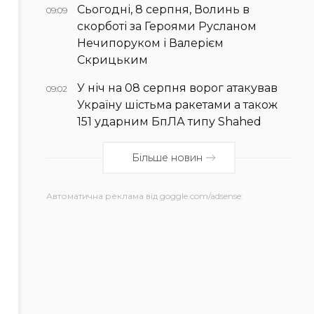
Сьогодні, 8 серпня, Волинь в
09:09
скорботі за Героями Русланом
Нечипоруком і Валерієм
Скрицьким
У ніч на 08 серпня ворог атакував
09:02
Україну шістьма ракетами а також
151 ударним БпЛА типу Shahed
Більше новин
Автоматична реклама від goggle.com/adsense: