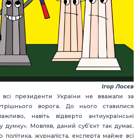
Ігор Лосєв
 всі президенти України не вважали за
трішнього ворога. До нього ставилися
ажливо, навіть відверто антиукраїнські
думку». Мовляв, даний суб’єкт так думає.
о політика, журналіста, експерта майже всі