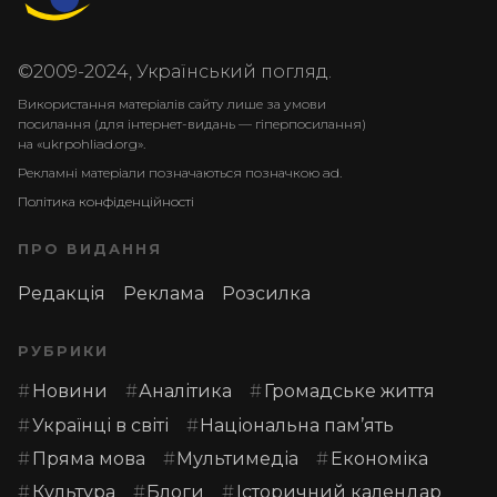
©2009-2024, Український погляд.
Використання матеріалів сайту лише за умови
посилання (для інтернет-видань — гіперпосилання)
на «ukrpohliad.org».
Рекламні матеріали позначаються позначкою ad.
Політика конфіденційності
ПРО ВИДАННЯ
Редакція
Реклама
Розсилка
РУБРИКИ
Новини
Аналітика
Громадське життя
Українці в світі
Національна пам’ять
Пряма мова
Мультимедіа
Економіка
Культура
Блоги
Історичний календар