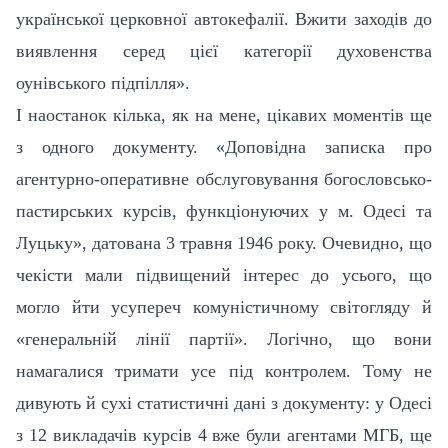
української церковної автокефалії. Вжити заходів до
виявлення серед цієї категорії духовенства
оунівського підпілля».
І наостанок кілька, як на мене, цікавих моментів ще
з одного документу. «Доповідна записка про
агентурно-оперативне обслуговування богословсько-
пастирських курсів, функціонуючих у м. Одесі та
Луцьку», датована 3 травня 1946 року. Очевидно, що
чекісти мали підвищений інтерес до усього, що
могло йти усупереч комуністичному світогляду й
«генеральній лінії партії». Логічно, що вони
намагалися тримати усе під контролем. Тому не
дивують й сухі статистичні дані з документу: у Одесі
з 12 викладачів курсів 4 вже були агентами МГБ, ще