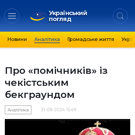
Український
погляд
Новини
Аналітика
Громадське життя
Украї
Про «помічників» із
чекістським
бекграундом
31-08-2024 15:49
Аналітика