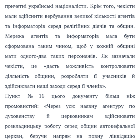
причетні українські націоналісти. Крім того, чекісти
мали здійснити вербування великої кількості агентів
та інформаторів серед релігійних діячів та общин.
Мережа агентів та інформаторів мала бути
сформована таким чином, щоб у кожній общині
мати одного-два таких персонажів. Як зазначали
чекісти, це «дасть можливість контролювати
діяльність общини, розробляти її учасників й
здійснювати наші заходи серед її членів».
Пункт №16 цього документу більш ніж
промовистий: «Через усю наявну агентуру по
духовенству й церковникам здійснювати
розкладницьку роботу серед общин автокефальної
церкви, беручи напрям на повну ліквідацію