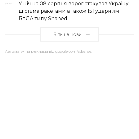
У ніч на 08 серпня ворог атакував Україну
09:02
шістьма ракетами а також 151 ударним
БпЛА типу Shahed
Більше новин
Автоматична реклама від goggle.com/adsense: