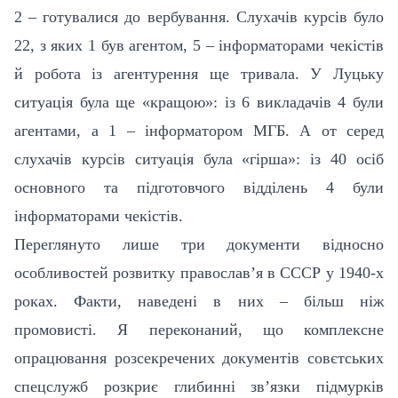
2 – готувалися до вербування. Слухачів курсів було
22, з яких 1 був агентом, 5 – інформаторами чекістів
й робота із агентурення ще тривала. У Луцьку
ситуація була ще «кращою»: із 6 викладачів 4 були
агентами, а 1 – інформатором МГБ. А от серед
слухачів курсів ситуація була «гірша»: із 40 осіб
основного та підготовчого відділень 4 були
інформаторами чекістів.
Переглянуто лише три документи відносно
особливостей розвитку православ
’
я в СССР у 1940-х
роках. Факти, наведені в них – більш ніж
промовисті. Я переконаний, що комплексне
опрацювання розсекречених документів совєтських
спецслужб розкриє глибинні зв’язки підмурків