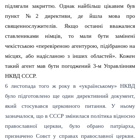
підлягали закриттю. Однак найбільш цікавим був
пункт №2 директиви, де йшла мова про
священнослужителів. Якщо останні вважалися
ставлениками німців, то мали бути замінені
чекістською «перевіреною агентурою, підібраною на
місцях, або надісланою з інших областей». Кожен
такий агент мав бути погоджений 3-м Управлінням
НКВД СССР.
6 листопада того ж року в «українському» НКВД
було підготовлено ще один директивний документ,
який стосувався церковного питання. У ньому
зазначалося, що в СССР змінилася політика відносно
православної церкви, було обрано патріарха,
призначено Совєт у справах православної церкви.