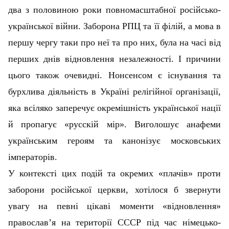
два з половиною роки повномасштабної російсько-
української війни. Заборона РПЦ та її філій, а мова в
першу чергу таки про неї та про них, була на часі від
перших днів відновлення незалежності. І причини
цього також очевидні. Нонсенсом є існування та
бурхлива діяльність в Україні релігійної організації,
яка всіляко заперечує окремішність української нації
й пропагує «русскій мір». Виголошує анафеми
українським героям та канонізує московських
імператорів.
У контексті цих подій та окремих «плачів» проти
заборони російської церкви, хотілося б звернути
увагу на певні цікаві моменти «відновлення»
православ’я на території СССР під час німецько-