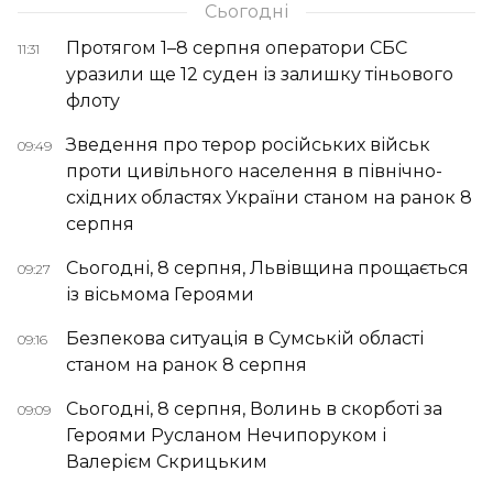
Сьогодні
Протягом 1–8 серпня оператори СБС
11:31
уразили ще 12 суден із залишку тіньового
флоту
Зведення про терор російських військ
09:49
проти цивільного населення в північно-
східних областях України станом на ранок 8
серпня
Сьогодні, 8 серпня, Львівщина прощається
09:27
із вісьмома Героями
Безпекова ситуація в Сумській області
09:16
станом на ранок 8 серпня
Сьогодні, 8 серпня, Волинь в скорботі за
09:09
Героями Русланом Нечипоруком і
Валерієм Скрицьким