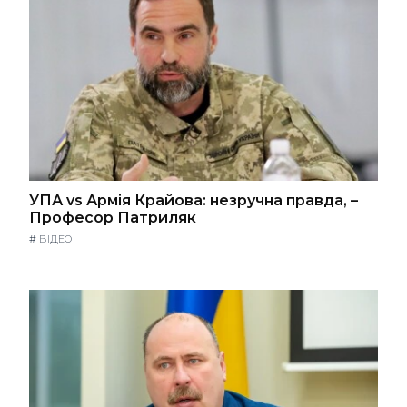
УПА vs Армія Крайова: незручна правда, –
Професор Патриляк
#
ВІДЕО