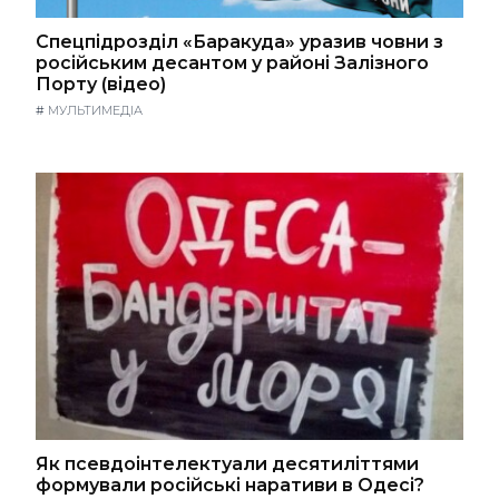
Спецпідрозділ «Баракуда» уразив човни з
російським десантом у районі Залізного
Порту (відео)
#
МУЛЬТИМЕДІА
Як псевдоінтелектуали десятиліттями
формували російські наративи в Одесі?