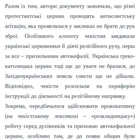
Разом із тим, автори документу зазначали, що різні
протестантські церкви проводять антисовєтську
агітацію, яка проявлялася у закликах не брати до рук
зброї. Особливого клопоту чекістам завдавали
українські церковники й діячі релігійного руху, перш
за все – прихильники автокефалії. Українська греко-
католицька церква тоді ще до уваги не бралася, до
Західноукраїнських земель совєти ще не дійшли.
Відповідно, чекісти розсилали на периферію
інструкції до діяльності на релігійному напрямку.
Зокрема, передбачалося здійснювати провокативну
(на чекістському лексиконі – «розкладницьку»)
роботу серед духівників та прихожан автокефальної
церкви, особливо там, де до появи общин були