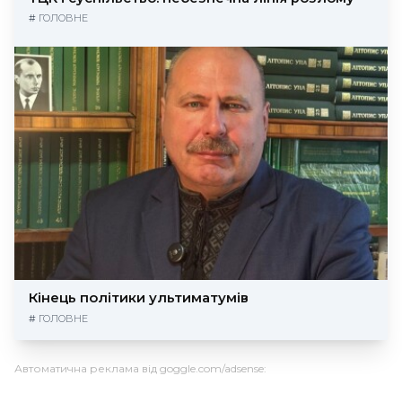
#
ГОЛОВНЕ
Кінець політики ультиматумів
#
ГОЛОВНЕ
Автоматична реклама від goggle.com/adsense: