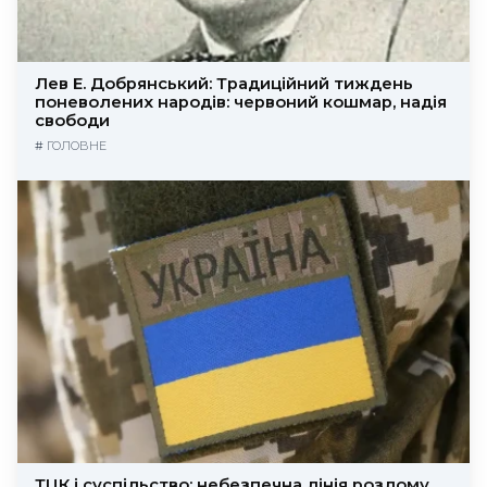
Лев Е. Добрянський: Традиційний тиждень
поневолених народів: червоний кошмар, надія
свободи
#
ГОЛОВНЕ
ТЦК і суспільство: небезпечна лінія розлому