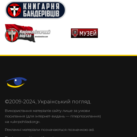
©2009-2024, Український погляд.
Використання матеріалів сайту лише за умови
посилання (для інтернет-видань — гіперпосилання)
на «ukrpohliad.org».
Рекламні матеріали позначаються позначкою ad.