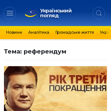
Український
погляд
Новини
Аналітика
Громадське життя
Украї
Тема:
референдум