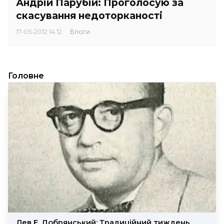
Андрій Парубій: Проголосую за
скасування недоторканості
17-05-2012 14:12
Блоги
Головне
Лев Е. Добрянський: Традиційний тиждень