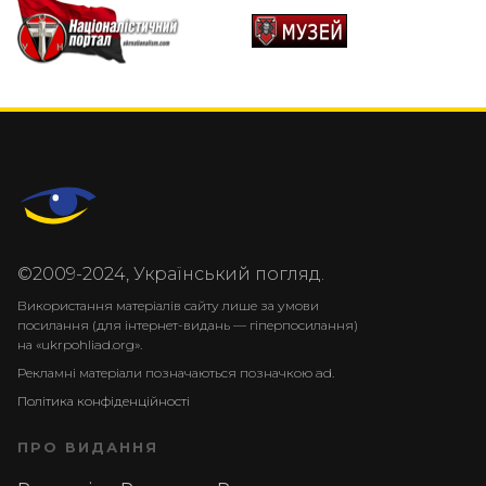
©2009-2024, Український погляд.
Використання матеріалів сайту лише за умови
посилання (для інтернет-видань — гіперпосилання)
на «ukrpohliad.org».
Рекламні матеріали позначаються позначкою ad.
Політика конфіденційності
ПРО ВИДАННЯ