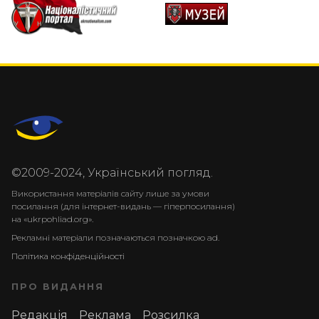
©2009-2024, Український погляд.
Використання матеріалів сайту лише за умови
посилання (для інтернет-видань — гіперпосилання)
на «ukrpohliad.org».
Рекламні матеріали позначаються позначкою ad.
Політика конфіденційності
ПРО ВИДАННЯ
Редакція
Реклама
Розсилка