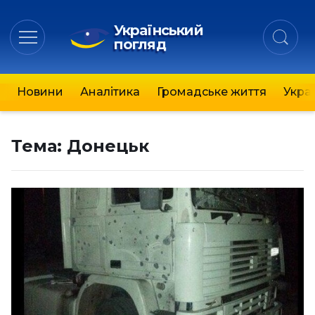
Український
погляд
Новини
Аналітика
Громадське життя
Украї
Тема:
Донецьк