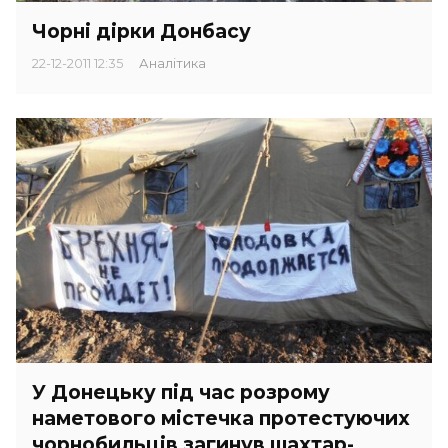
Чорні дірки Донбасу
22-12-2011 12:35
Аналітика
У Донецьку під час розрому
наметового містечка протестуючих
чорнобильців загинув шахтар-