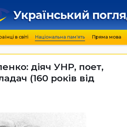
Український погл
раїнці в світі
Національна пам’ять
Пряма мова
нко: діяч УНР, поет,
адач (160 років від