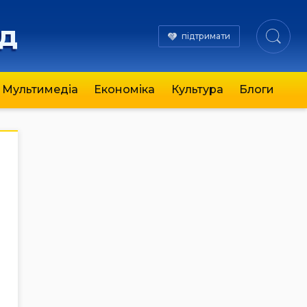
яд
підтримати
Мультимедіа
Економіка
Культура
Блоги