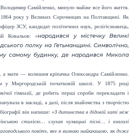
в Володимир Самійленко, минуло майже все його життя.
о 1864 року у Великих Сорочинцях на Полтавщині. Як
офіцер ЗСУ, кандидат політичних наук, релігієзнавець,
народився у містечку Великі
ій Ковальов:
«
ського полку на Гетьманщині. Символічно,
му самому будинку, де народився Микола
, а мати — колишня кріпачка Олександра Самійленко.
ім у Миргородській початковій школі. У 1875 році
ічої гімназії, де робить перші спроби перекладати і
нувала в закладі, а далі, після знайомства з творчістю
біографії він напише:
«З дитинства в дідовій хаті між
нською стихією… слухав чумацькі пісні… і взагалі
ргородського повіту, яку я визнаю найкращою, як дуже