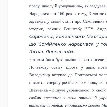
пресу, школу й урядування», як згадува
Народився він 160 років тому, 3 лютог
зауважує у своїй статті про Самійленка 
історик, речник Генштабу ЗСУ Андр
Сорочинці, колишнього Миргород
що Самійленко народився у то
Гоголь-Яновський».
Батьком його був поміщик Іван Лисевич
Початкову освіту здобув у дяка, пот
Володимир вступає до Полтавської чолов
писати – спершу російською мовою, яка па
Шевченка – рішуче українською. У своїй 
своїми кревними я жив оточений украї
впивався чарівною українською мовою Ми