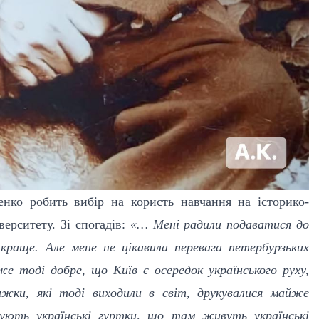
енко робить вибір на користь навчання на історико-
іверситету.
Зі спогадів:
«… Мені радили подаватися до
краще. Але мене не цікавила перевага петербурзьких
же тоді добре, що Київ є осередок українського руху,
нижки, які тоді виходили в світ, друкувалися майже
нують українські гуртки, що там живуть українські