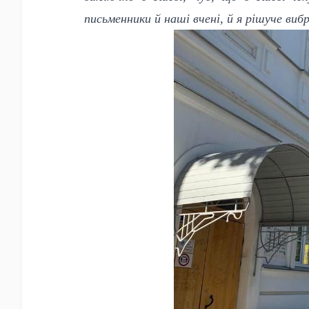
письменники й наші вчені, й я рішуче вибр