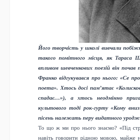
Його творчість у школі вивчали побіжн
такого помітного місця, як Тараса Ш
впливом шевченкових поезій він почав 
Франко відгукувався про нього: «Се п
поета». Хтось досі пам’ятає «Колисков
спадає…»), а хтось неодмінно приг
культового тоді рок-гурту «Кому вниз
пісень належать перу видатного урод
То що ж ми про нього знаємо? «Під ст
навіть говорити рідною мовою, майже 