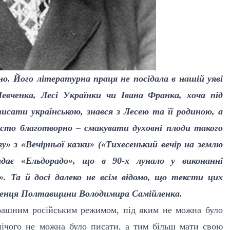
о. Його літературна праця не посідала в нашій уяві
евченка, Лесі Українки чи Івана Франка, хоча під
писати українською, знався з Лесею та її родиною, а
росто благотворно
–
смакувати духовні плоди такого
у» з «Вечірньої казки» («Тихесенький вечір на землю
адає «Ельдорадо», що в 90-х лунало у виконанні
». Та й досі далеко не всім відомо, що тексти цих
женця Полтавщини Володимира Самійленка.
рашним російським режимом, під яким не можна було
нічого не можна було писати, а тим більш мати свою