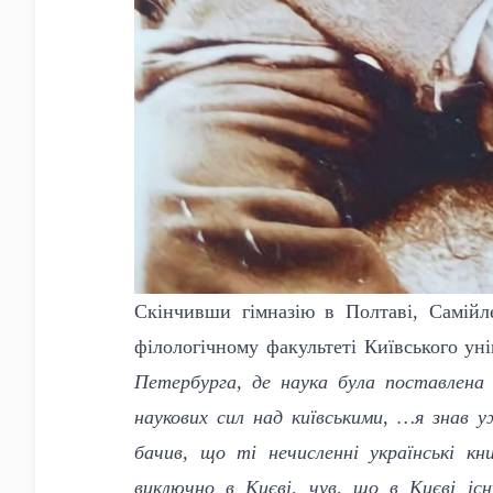
Скінчивши гімназію в Полтаві, Самійл
філологічному факультеті Київського ун
Петербурга, де наука була поставлена 
наукових сил над київськими, …я знав у
бачив, що ті нечисленні українські к
виключно в Києві, чув, що в Києві іс