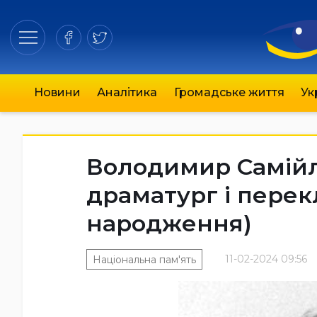
Новини
Аналітика
Громадське життя
Ук
Володимир Самійле
драматург і перекл
народження)
11-02-2024 09:56
Національна пам'ять