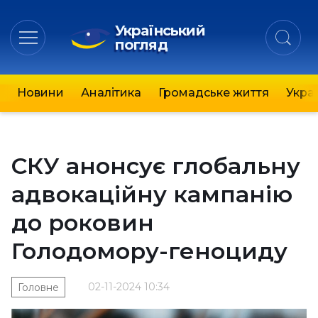
Український
погляд
Новини
Аналітика
Громадське життя
Украї
СКУ анонсує глобальну
адвокаційну кампанію
до роковин
Голодомору-геноциду
02-11-2024 10:34
Головне