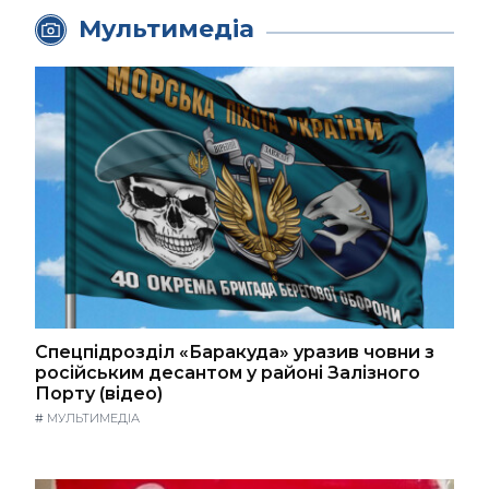
Мультимедіа
Спецпідрозділ «Баракуда» уразив човни з
російським десантом у районі Залізного
Порту (відео)
#
МУЛЬТИМЕДІА