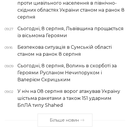
проти цивільного населення в північно-
східних областях України станом на ранок 8
серпня
Сьогодні, 8 серпня, Львівщина прощається
09:27
із вісьмома Героями
Безпекова ситуація в Сумській області
09:16
станом на ранок 8 серпня
Сьогодні, 8 серпня, Волинь в скорботі за
09:09
Героями Русланом Нечипоруком і
Валерієм Скрицьким
У ніч на 08 серпня ворог атакував Україну
09:02
шістьма ракетами а також 151 ударним
БпЛА типу Shahed
Більше новин