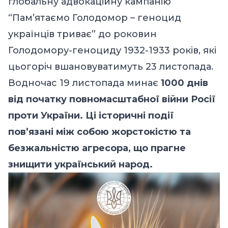
глобальну адвокаційну кампанію
“Пам’ятаємо Голодомор – геноцид
українців триває” до роковин
Голодомору-геноциду 1932-1933 років, які
цьогоріч вшановуватимуть 23 листопада.
Водночас 19 листопада минає
1000 днів
від початку повномасштабної війни Росії
проти України. Ці історичні події
пов’язані між собою жорстокістю та
безжальністю агресора, що прагне
знищити український народ.