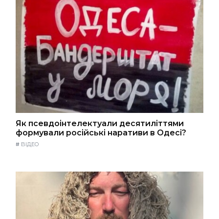
Як псевдоінтелектуали десятиліттями
формували російські наративи в Одесі?
#
ВІДЕО