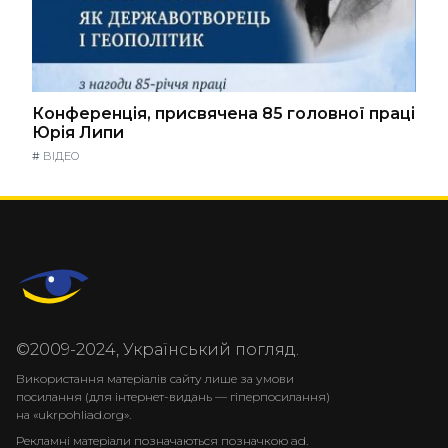
Конференція, присвячена 85 головної праці
Юрія Липи
#
ВІДЕО
©2009-2024, Український погляд.
Використання матеріалів сайту лише за умови
посилання (для інтернет-видань — гіперпосилання)
на «ukrpohliad.org».
Рекламні матеріали позначаються позначкою ad.