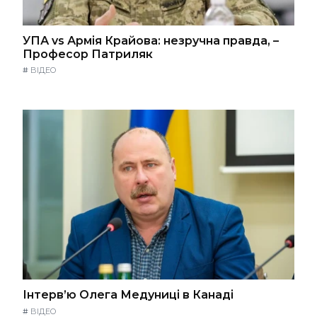
УПА vs Армія Крайова: незручна правда, –
Професор Патриляк
#
ВІДЕО
Інтерв’ю Олега Медуниці в Канаді
#
ВІДЕО