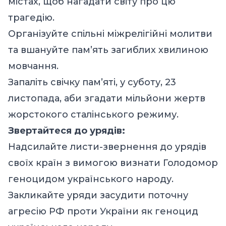
містах, щоб нагадати світу про цю
трагедію.
Організуйте спільні міжрелігійні молитви
та вшануйте пам’ять загиблих хвилиною
мовчання.
Запаліть свічку пам’яті, у суботу, 23
листопада, аби згадати мільйони жертв
жорстокого сталінського режиму.
Звертайтеся до урядів:
Надсилайте листи-звернення до урядів
своїх країн з вимогою визнати Голодомор
геноцидом українського народу.
Закликайте уряди засудити поточну
агресію РФ проти України як геноцид