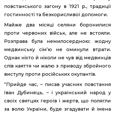
повстанського загону в 1921 р., традиції
гостинності та безкорисливої допомоги.
Майже два місяці селяни боронилися
проти червоних військ, але не встояли.
Розправа була немилосердною: жодну
медвинську сім’ю не оминули втрати.
Однак ніхто й ніколи не чув від медвинців
слів каяття чи жалю з приводу збройного
виступу проти російських окупантів.
“Прийде час, – писав учасник повстання
Іван Дубинець, – і український народ у
своїх святцях героїв і жертв, що полягли
за волю України, буде згадувати й імена