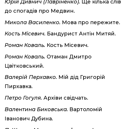
Юрій Дивнич (Лавріненко).
Ще кілька слів
до спогадів про Медвин.
Микола Василенко.
Мова про пережите.
Кость Місевич.
Бандурист Антін Митяй.
Роман Коваль.
Кость Місевич.
Роман Коваль.
Отаман Дмитро
Цвітковський.
Валерій Перхавко.
Мій дід Григорій
Пирхавка.
Петро Гогуля.
Архіви свідчать.
Валентина Биковська.
Вартоломій
Іванович Дубина.