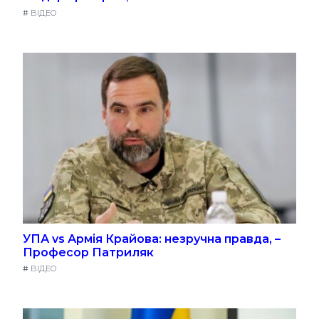
#
ВІДЕО
УПА vs Армія Крайова: незручна правда, –
Професор Патриляк
#
ВІДЕО