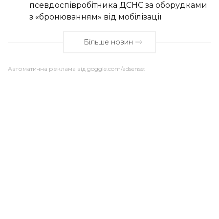
псевдоспівробітника ДСНС за оборудками
з «бронюванням» від мобілізації
Більше новин
Автоматична реклама від goggle.com/adsense: