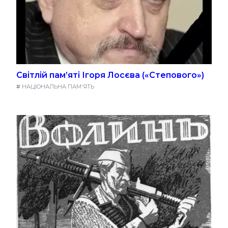
Світлій пам’яті Ігоря Лосєва («Степового»)
#
НАЦІОНАЛЬНА ПАМ'ЯТЬ