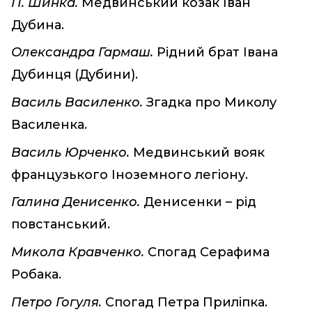
П. Шинка.
Медвинський козак Іван
Дубина.
Олександра Гармаш.
Рідний брат Івана
Дубинця (Дубини).
Василь Василенко.
Згадка про Миколу
Василенка.
Василь Юрченко.
Медвинський вояк
французького Іноземного легіону.
Галина Денисенко.
Денисенки – рід
повстанський.
Микола Кравченко.
Спогад Серафима
Робака.
Петро Гогуля.
Спогад Петра Приліпка.