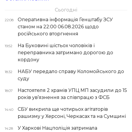
Сьогодні
Оперативна інформація Генштабу ЗСУ
22:08
станом на 22:00 06.08.2026 щодо
російського вторгнення
На Буковині шістьох чоловіків і
19:52
переправника затримано дорогою до
кордону
НАБУ передало справу Коломойського до
18:32
суду
Настоятеля 2 храмів УПЦ МП засудили до 15
18:07
років ув’язнення за співпрацю з ФСБ
СБУ викрила ще чотирьох агітаторів
14:40
рашизму у Херсоні, Черкасах та на Сумщині
У Харкові Нацполіція затримала
14:28