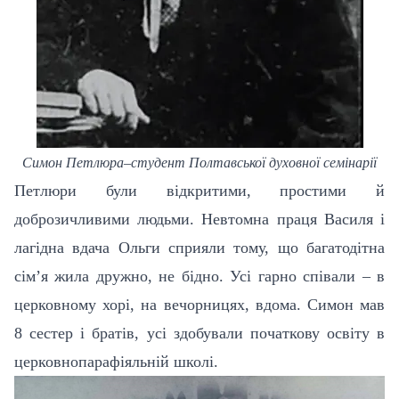
Симон Петлюра
–студент
Полтавської духовної семінарії
Петлюри були відкритими, простими й
доброзичливими людьми. Невтомна праця Василя і
лагідна вдача Ольги сприяли тому, що багатодітна
сім’я жила дружно, не бідно. Усі гарно співали – в
церковному хорі, на вечорницях, вдома. Симон мав
8 сестер і братів, у
сі здобували початкову освіту в
церковнопарафіяльній школі.