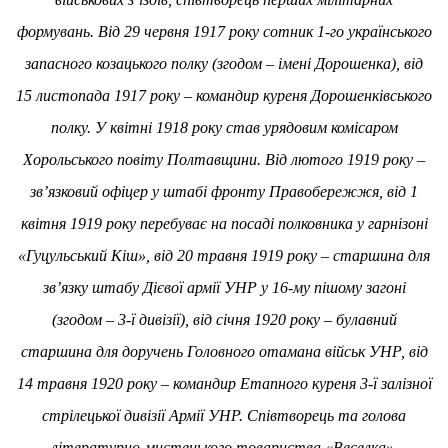
формувань. Від 29 червня 1917 року сотник 1-го українського
запасного козацького полку (згодом – імені Дорошенка), від
15 листопада 1917 року – командир куреня Дорошенківського
полку. У квітні 1918 року став урядовим комісаром
Хорольського повіту Полтавщини. Від лютого 1919 року –
зв’язковий офіцер у штабі фронту Правобережжя, від 1
квітня 1919 року перебуває на посаді полковника у гарнізоні
«Гуцульський Кіш», від 20 травня 1919 року – старшина для
зв’язку штабу Дієвої армії УНР у 16-му пішому загоні
(згодом – 3-ї дивізії), від січня 1920 року – булавний
старшина для доручень Головного отамана військ УНР, від
14 травня 1920 року – командир Етапного куреня 3-ї залізної
стрілецької дивізії Армії УНР.
C
півтворець та голова
літературно-мистецького товариства «Веселка».