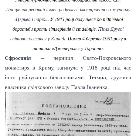
Працівник редакції і член редколегії ілюстрованого журналу
«Церква і нарід».
У 1943 році долучився до підпільної
боротьби проти гітлерівців й сталінців. П
ісля Другої
світової оселився у Канаді.
Помер 4 березня 1951 року в
шпиталі «Дженераль» у Торонто.
Єфросинія
– черниця Свято-Покровського
монастиря в Криму, загинула у 1918 році під час
його руйнування більшовиками.
Тетяна
, дружина
власника свічкового заводу Павла Іваненка.