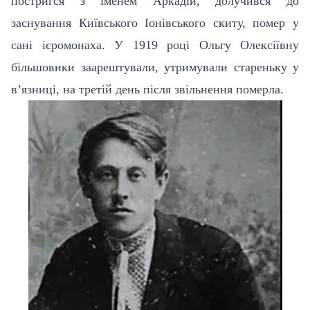
постригся з іменем Аркадій,
долучився до
заснування
Київського Іонівського скиту, помер у
сані ієромонаха. У 1919 році Ольгу Олексіївну
більшовики заарештували, утримували стареньку у
в’язниці, на третій день після звільнення померла.