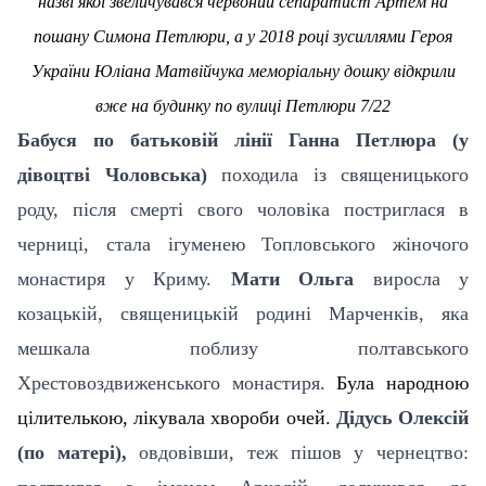
назві якої звеличувався червоний сепаратист Артем на
пошану Симона Петлюри, а у 2018 році зусиллями Героя
України Юліана Матвійчука меморіальну дошку відкрили
вже на будинку по вулиці Петлюри 7/22
Бабуся по батьковій лінії Ганна Петлюра (у
дівоцтві Чоловська)
походила із священицького
роду, після смерті свого чоловіка постриглася в
черниці, стала ігуменею Топловського жіночого
монастиря у Криму.
Мати Ольга
виросла у
козацькій, священицькій родині Марченків, яка
мешкала поблизу полтавського
Хрестовоздвиженського монастиря.
Була народною
цілителькою, лікувала хвороби очей.
Дідусь Олексій
(по матері),
овдовівши, теж пішов у чернецтво: