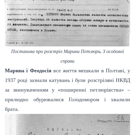
Постанова про розстріл Марини Петлюри
.
З особової
справи
Марина і Феодосія
все життя мешкали в Полтаві, у
1937 році зазнали катувань і були розстріляні НКВД
за звинуваченням у «поширенні петлюрівства» –
прилюдно обурювалися Голодомором і хвалили
брата.