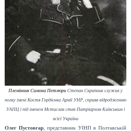
Племінник Симона Петлюри
Степан Скрипник
служив у
полку імені Костя Гордієнка Армії УНР,
сприяв відродженню
УАПЦ і під іменем Мстислав став Патріархом Київським і
всієї України
Олег Пустовгар
, представник УІНП в Полтавській