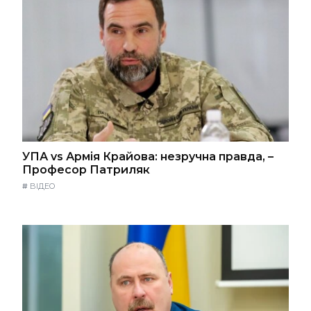
УПА vs Армія Крайова: незручна правда, –
Професор Патриляк
#
ВІДЕО