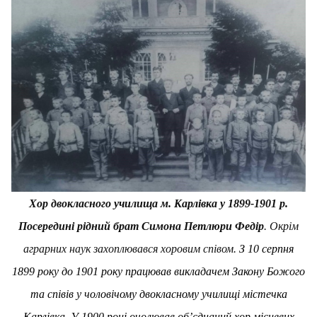
Хор двокласного училища м. Карлівка у 1899-1901 р.
Посередині рідний брат Симона Петлюри Федір
. Окрім
аграрних наук захоплювався хоровим співом.
З 10 серпня
1899 року до 1901 року працював викладачем Закону Божого
та співів у чоловічому двокласному училищі містечка
Карлівка. У 1900 році очолював об’єднаний хор місцевих