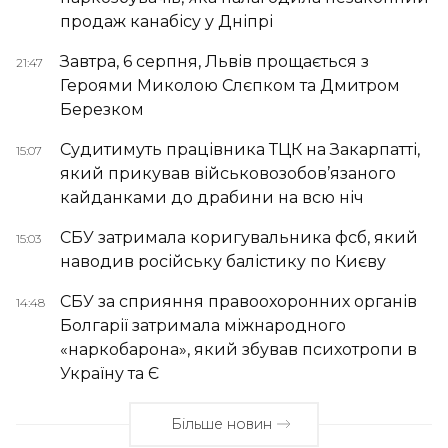
продаж канабісу у Дніпрі
Завтра, 6 серпня, Львів прощається з
21:47
Героями Миколою Слєпком та Дмитром
Березком
Судитимуть працівника ТЦК на Закарпатті,
15:07
який прикував військовозобов’язаного
кайданками до драбини на всю ніч
СБУ затримала коригувальника фсб, який
15:03
наводив російську балістику по Києву
СБУ за сприяння правоохоронних органів
14:48
Болгарії затримала міжнародного
«наркобарона», який збував психотропи в
Україну та Є
Більше новин