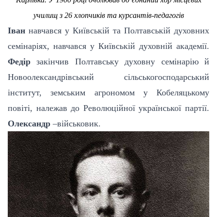
училищ з 26 хлопчиків та курсантів-педагогів
Іван
навчався у Київській та Полтавській духовних
семінаріях, навчався у Київській духовній академії.
Федір
закінчив Полтавську духовну семінарію й
Новоолександрівський сільськогосподарський
інститут, земським агрономом у Кобеляцькому
повіті, належав до Революційної української партії.
Олександр
–військовик.