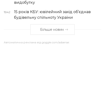
видобутку
15 років КБУ: ювілейний захід об’єднав
19:42
будівельну спільноту України
Більше новин
Автоматична реклама від goggle.com/adsense: