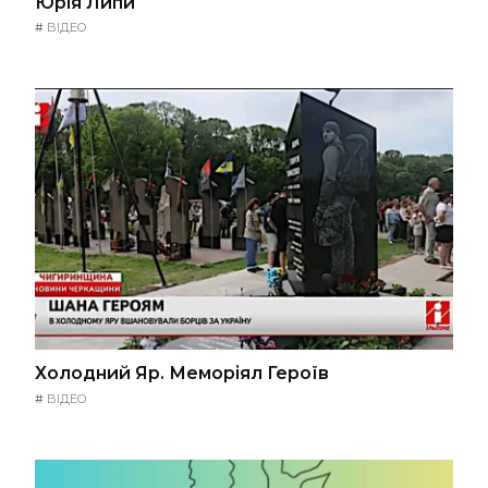
Юрія Липи
#
ВІДЕО
Холодний Яр. Меморіял Героїв
#
ВІДЕО