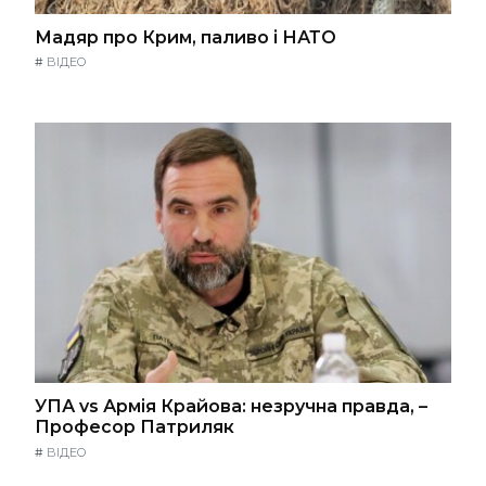
Мадяр про Крим, паливо і НАТО
#
ВІДЕО
УПА vs Армія Крайова: незручна правда, –
Професор Патриляк
#
ВІДЕО