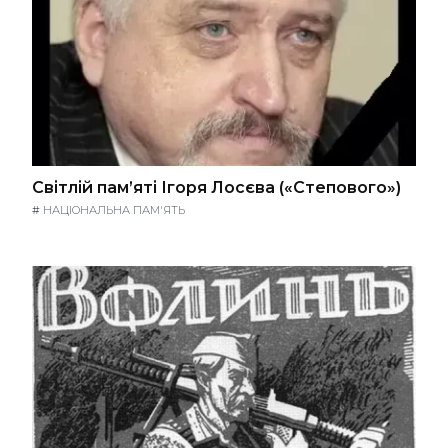
Світлій пам’яті Ігоря Лосєва («Степового»)
#
НАЦІОНАЛЬНА ПАМ'ЯТЬ