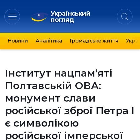
Український
погляд
Новини
Аналітика
Громадське життя
Украї
Інститут нацпам’яті
Полтавській ОВА:
монумент слави
російської зброї Петра I
є символікою
російської імперської