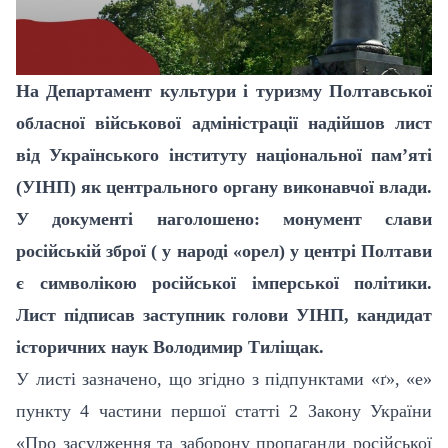
На Департамент культури і туризму Полтавської
обласної військової адміністрації надійшов лист
від Українського інституту національної пам’яті
(УІНП) як центрального органу виконавчої влади.
У документі наголошено: монумент слави
російській зброї ( у народі «орел) у центрі Полтави
є символікою російської імперської політики.
Лист підписав заступник голови УІНП, кандидат
історичних наук Володимир Тиліщак.
У листі зазначено, що згідно з підпунктами «ґ», «е»
пункту 4 частини першої статті 2 Закону України
«Про засудження та заборону пропаганди російської