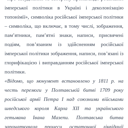
імперської політики в Україні і деколонізацію
топонімії», символіка російської імперської політики
– символіка, що включає, в тому числі, зображення,
пам’ятники, пам’ятні знаки, написи, присвячені
подіям, пов’язаним із здійсненням російської
імперської політики зображення, написи, пов’язані із
глорифікацією і виправданням російської імперської
політики.
«Відомо, що монумент встановлено у 1811 р. на
честь перемоги у Полтавській битві 1709 року
російської армії Петра І над союзними військами
шведського короля Карла XII та українського
гетьмана Івана Мазепи. Полтавська битва
започаткувала процеси остаточної ліквідації