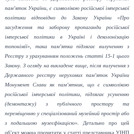
пам’яток України, є символікою російської імперської
політики відповідно до Закону України «Про
засудження та заборону пропаганди російської
імперської політики в Україні і деколонізацію
топонімії», така пам’ятка підлягає вилученню з
Реєстру з урахуванням положень статті 15-1 цього
Закону. З огляду на викладене вище, після вилучення з
Державного реєстру нерухомих пам’яток України
Монумент Слави як пам’ятник, що є символікою
російської імперської політики, підлягає усуненню
(демонтажу) з публічного простору та
переміщенню у спеціалізований музейний простір або
з подальшою музеєфікацією».
Детально про цей
об
’
єкт можна прочитати у статті представника УІНП