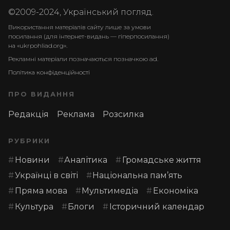
©2009-2024, Український погляд.
Використання матеріалів сайту лише за умови
посилання (для інтернет-видань — гіперпосилання)
на «ukrpohliad.org».
Рекламні матеріали позначаються позначкою ad.
Політика конфіденційності
ПРО ВИДАННЯ
Редакція
Реклама
Розсилка
РУБРИКИ
Новини
Аналітика
Громадське життя
Українці в світі
Національна пам’ять
Пряма мова
Мультимедіа
Економіка
Культура
Блоги
Історичний календар