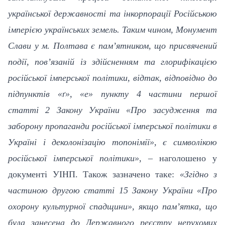
української державності та інкорпорації Російською
імперією українських земель. Таким чином, Монумент
Слави у м. Полтава є пам’ятником, що присвячений
події, пов’язаній із здійсненням та глорифікацією
російської імперської політики, відтак, відповідно до
підпунктів «ґ», «е» пункту 4 частини першої
статті 2 Закону України «Про засудження та
заборону пропаганди російської імперської політики в
Україні і деколонізацію топонімії», є символікою
російської імперської політики»
, – наголошено у
документі УІНП. Також зазначено таке:
«Згідно з
частиною другою статті 15 Закону України «Про
охорону культурної спадщини», якщо пам’ятка, що
була занесена до Державного реєстру нерухомих