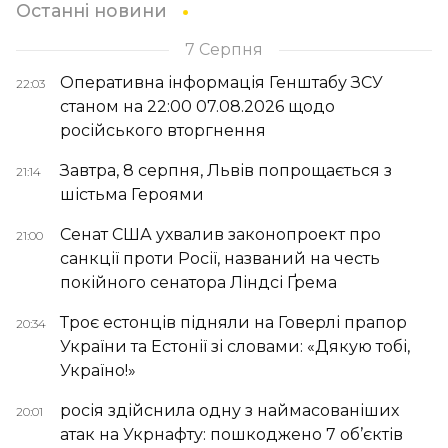
Останні новини
7 Серпня
Оперативна інформація Генштабу ЗСУ
22:03
станом на 22:00 07.08.2026 щодо
російського вторгнення
Завтра, 8 серпня, Львів попрощається з
21:14
шістьма Героями
Сенат США ухвалив законопроект про
21:00
санкції проти Росії, названий на честь
покійного сенатора Ліндсі Ґрема
Троє естонців підняли на Говерлі прапор
20:34
України та Естонії зі словами: «Дякую тобі,
Україно!»
росія здійснила одну з наймасованіших
20:01
атак на Укрнафту: пошкоджено 7 об’єктів