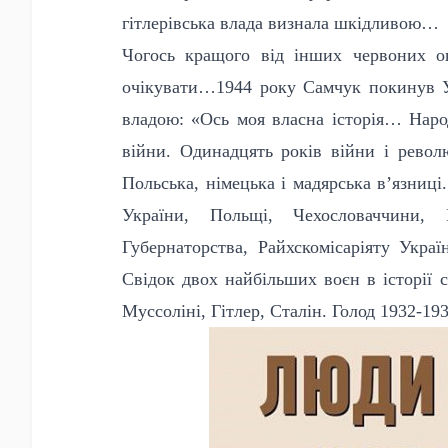
гітлерівська влада визнала шкідливою…
Чогось кращого від інших червоних ок
очікувати…1944 року Самчук покинув У
владою:
«Ось моя власна історія… Народи
війни. Одинадцять років війни і револю
Польська, німецька і мадярська в’язниці
України, Польщі, Чехословаччини, К
Губернаторства, Райхскомісаріяту Украї
Свідок двох найбільших воєн в історії с
Муссоліні, Гітлер, Сталін. Голод 1932-1