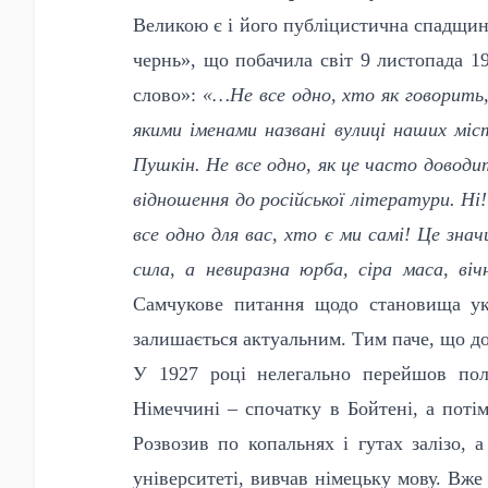
Великою є і його публіцистична спадщина
чернь», що побачила світ 9 листопада 1
слово»:
«…Не все одно, хто як говорить,
якими іменами названі вулиці наших міс
Пушкін. Не все одно, як це часто доводит
відношення до російської літератури. Ні
все одно для вас, хто є ми самі! Це знач
сила, а невиразна юрба, сіра маса, віч
Самчукове питання щодо становища укр
залишається актуальним. Тим паче, що дос
У 1927 році нелегально перейшов поль
Німеччині – спочатку в Бойтені, а потім
Розвозив по копальнях і гутах залізо, а
університеті, вивчав німецьку мову. Вже 