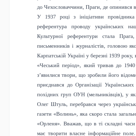
до Чехословаччини, Праги, де опинився в
У 1937 році з ініціативи провідник
референтура проводу українських на
Культурної референтури стала Прага
письменників і журналістів, головою як
Карпатській Україні у березні 1939 року,
«Чеський період», який тривав до 1940
з’явилися твори, що зробили його відоми
приєднався до Організації Українських
похідних груп ОУН (мельниківців), у як
Олег Штуль, перебрався через українсь
газети «Волинь», яка скоро стала загаль
«Орленя». Вважав, що в ті складні часи
має творити власне інформаційне поле.