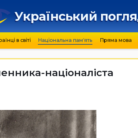
Український погл
раїнці в світі
Національна пам’ять
Пряма мова
менника-націоналіста