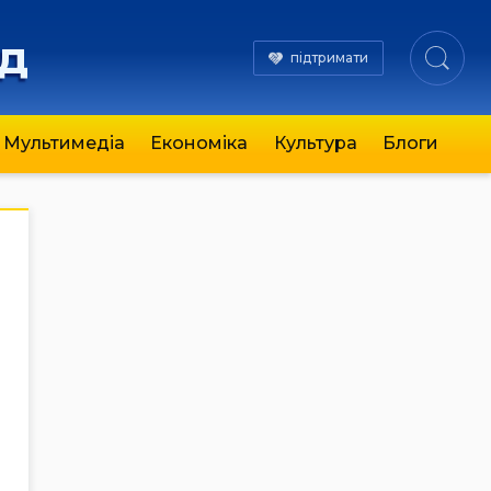
яд
підтримати
Мультимедіа
Економіка
Культура
Блоги