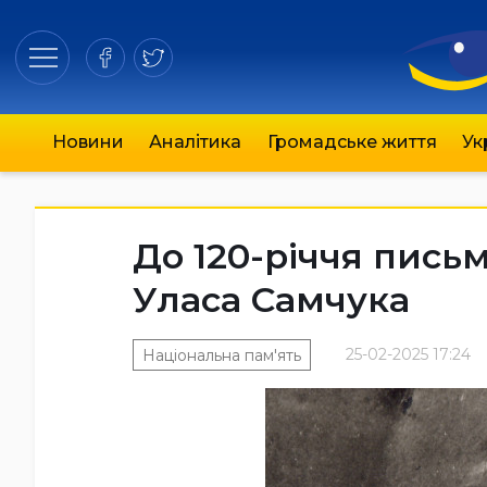
Новини
Аналітика
Громадське життя
Ук
До 120-річчя пись
Уласа Самчука
25-02-2025 17:24
Національна пам'ять