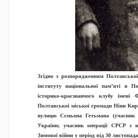
Згідно з розпорядженням Полтавської
інституту національної пам’яті в П
історико-краєзнавчого клубу імені 
Полтавської міської громади Ніни Кир
вулицю Сємьона Гетьмана (учасник в
України; учасник операції СРСР з в
Зимової війни у період від 30 листопад