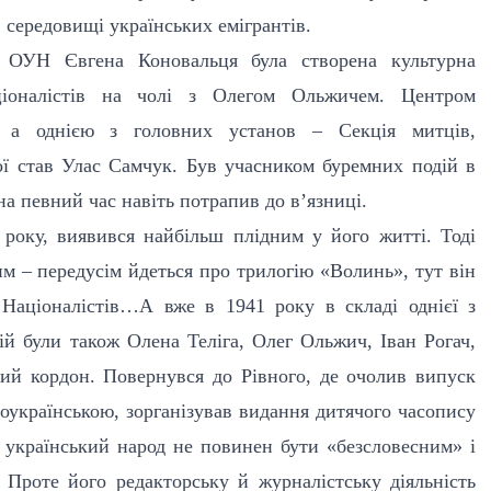
 середовищі українських емігрантів.
а ОУН Євгена Коновальця була створена культурна
ціоналістів на чолі з Олегом Ольжичем. Центром
, а однією з головних установ – Секція митців,
ої став Улас Самчук. Був учасником буремних подій в
 на певний час навіть потрапив до в’язниці.
 року, виявився найбільш плідним у його житті. Тоді
м – передусім йдеться про трилогію «Волинь», тут він
 Націоналістів…А вже в 1941 року в складі однієї з
ій були також Олена Теліга, Олег Ольжич, Іван Рогач,
кий кордон. Повернувся до Рівного, де очолив випуск
ноукраїнською, зорганізував видання дитячого часопису
 український народ не повинен бути «безсловесним» і
 Проте його редакторську й журналістську діяльність