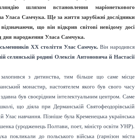
яндію шляхом встановлення маріонеткового
на Уласа Самчука. Ще за життя зарубіжні дослідники
відзначаючи, що він відкрив світові невідому досі
ід дня народження Уласа Самчука.
исьменників XX століття Улас Самчук.
Він народився
ій селянській родині Олексія Антоновича й Настасії
 захопився з дитинства, тим більше що саме місце
анський монастир, настоятелем якого був свого часу
здавна був своєрідним інтелектуальним центром. Саме
школі, що діяла при Дерманській Святофеодорівській
ний Улас навчання. Пізніше була Кременецька українська
ешенка (уродженець Полтави, поет, міністр освіти УНР).
ука покликали до польського війська (гарнізон міста