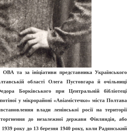
 ОВА та за ініціативи представника Українського
олтавській області Олега Пустовгара й очільниці
Федора Борківського при Центральній бібліотеці
потіної у мікрорайоні «Авіамістечко» міста Полтава
становлення влади ленінської росії на території
торгнення до незалежної держави Фінляндія, або
а 1939 року до 13 березня 1940 року, коли Радянський