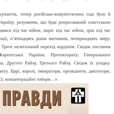
упантів, тепер російсько-комуністичних годі було й
країну, розуміючи, що буде репресований совєтською
вся під час війни, виріс під час війни, зрів під час
ції, п’ятнадцять років вигнання, чотирнадцять миру.
. Тричі нелегальний перехід кордонів. Свідок постання
арпатської України, Протекторату, Генерального
на, Другого Райху, Третього Райху. Свідок їх упадку.
віту. Царі, королі, імператори, президенти, диктатори,
933, концентраційні табори…».