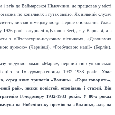
ка і втік до Ваймарської Німеччини, де працював у місті
озвозив по копальнях і гутах залізо. Як вільний слухач
рситеті, вивчав німецьку мову. Перше оповідання Уласа
 1926 році в журналі «Духовна Бесіда» у Варшаві, а з
чати з «Літературно-науковим вісником», «Дзвонами»
ною думкою» (Чернівці), «Розбудовою нації» (Берлін),
разу згадуємо роман «Марія», перший твір української
ізацію та Голодомор-геноцид 1932–1933 років.
Улас
, серед яких трилогія «Волинь», «Гори говорять»,
ений рай», низки повістей, оповідань і статей. Він
трагедію Голодомору 1932-1933 років. У 80-х роках
мчука на Нобелівську премію за «Волинь», але, на
.