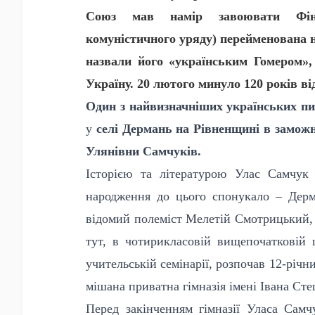
Союз мав намір завоювати Фінл
комуністичного уряду) перейменована 
назвали його «українським Гомером», 
Україну. 20 лютого минуло 120 років в
Один з найвизначніших українських п
у
селі Дермань на Рівненщині в заможн
Улянівни Самчуків.
Історією та літературою Улас Самчук
народження до цього спонукало – Дерм
відомий полеміст Мелетій Смотрицький, 
тут, в чотирикласовій вищепочатковій 
учительській семінарії, розпочав 12-річ
мішана приватна гімназія імені Івана Ст
Перед закінченням гімназії Уласа Самч