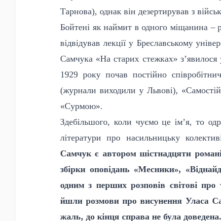
Тарнова), однак він дезертирував з війсь
Бойтені як наймит в одного міщанина – р
відвідував лекції у Бреславському уніве
Самчука «На старих стежках» з’явилося у
1929 року почав постійно співробітни
(журнали виходили у Львові), «Самостій
«Сурмою».
Здебільшого, коли чуємо це ім’я, то од
літератури про насильницьку колектив
Самчук є автором шістнадцяти романів
збірки оповідань «Месники», «Віднайд
одним з перших розповів світові про 
йшли розмови про висунення Уласа Са
жаль, до кінця справа не була доведена