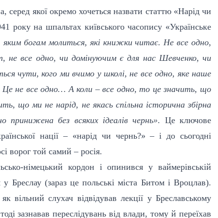
, серед якої окремо хочеться назвати статтю «Нарід чи
941 року на шпальтах київського часопису «Українське
 яким богам молиться, які книжки читає. Не все одно,
т, не все одно, чи домінуючим є для нас Шевченко, чи
ься чути, кого ми вчимо у школі, не все одно, яке наше
! Це не все одно… А коли – все одно, то це значить, що
ить, що ми не нарід, не якась спільна історична збірна
но принижена без всяких ідеалів чернь»
. Це ключове
аїнської нації – «нарід чи чернь?» – і до сьогодні
і ворог той самий – росія.
сько-німецький кордон і опинився у ваймерівській
 у Бреслау (зараз це польські міста Битом і Вроцлав).
 як вільний слухач відвідував лекції у Бреславському
тоді зазнавав переслідувань від влади, тому й переїхав