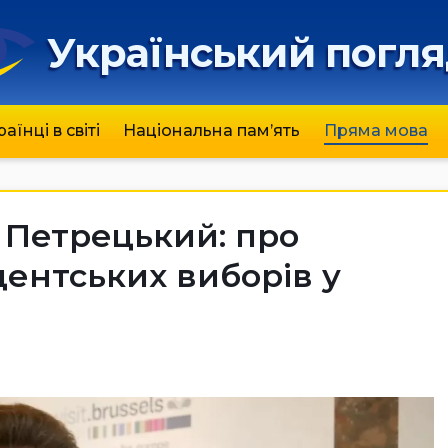
Український погл
раїнці в світі
Національна пам’ять
Пряма мова
Петрeцький: про
ентських виборів у