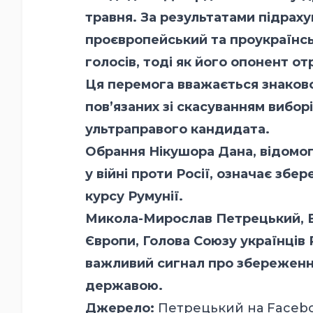
травня. За результатами підраху
проєвропейський та проукраїнс
голосів, тоді як його опонент о
Ця перемога вважається знаковою
пов’язаних зі скасуванням вибор
ультраправого кандидата.
Обрання Нікушора Дана, відомо
у війні проти Росії, означає зб
курсу Румунії.
Микола-Мирослав Петрeцький, Ві
Європи, Голова Союзу українців 
важливий сигнал про збереженн
державою.
Джерело:
Петрeцький на
Faceb