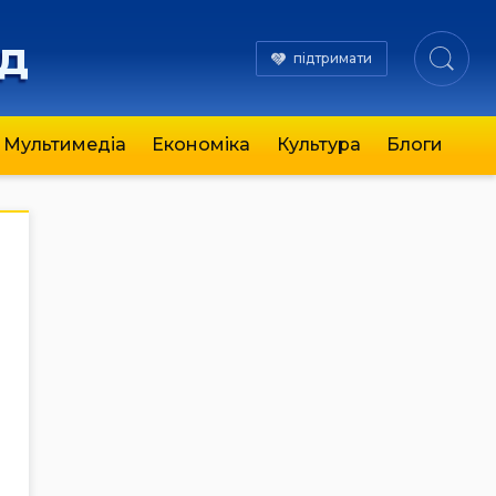
яд
підтримати
Мультимедіа
Економіка
Культура
Блоги