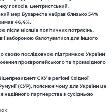
нку голосів, центристський,
ький мер Бухареста набрав близько 54%
тримав 46,4%.
 після місяців політичних потрясінь,
ів і забороною балотуватися для іншого
го своєю послідовною підтримкою України
ереження проєвропейського та прозахідного
цепрезидент СКУ в регіоні Східної
Румунії (СУР), пояснює чому для України це
я надійного партнерства з сусідньою
ook