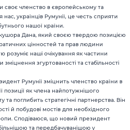
и своє членство в європейському та
 нас, українців Румунії, це честь сприяти
бутнього нашої країни.
кушора Дана, який своєю твердою позицією
ратичних цінностей та прав людини
ю розуміє наші очікування як частини
и зміцнення згуртованості та стабільності
идент Румунії зміцнить членство країни в
ї позиції як члена найпотужнішого
ту та поглибить стратегічні партнерства. Він
ті й побудові мостів для необхідного
пи. Сподіваюся, що новий президент
більнішою та передбачуванішою у