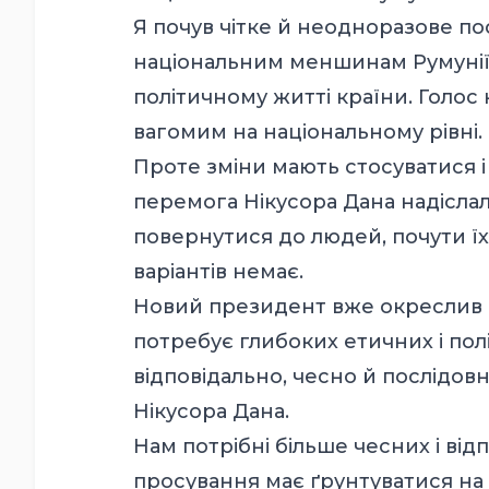
Я почув чітке й неодноразове по
національним меншинам Румунії:
політичному житті країни. Голо
вагомим на національному рівні.
Проте зміни мають стосуватися і 
перемога Нікусора Дана надіслал
повернутися до людей, почути їх
варіантів немає.
Новий президент вже окреслив н
потребує глибоких етичних і пол
відповідально, чесно й послідов
Нікусора Дана.
Нам потрібні більше чесних і від
просування має ґрунтуватися на м