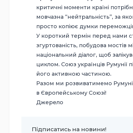
критичні моменти країні потрібна
мовчазна “нейтральність”, за яко
просто копіює думки переможці
У короткий термін перед нами ст
згуртованість, побудова мостів 
національний діалог, щоб заліку
циклом. Союз українців Румунії п
його активною частиною.
Разом ми розвиватимемо Румунію!
в Європейському Союзі!
Джерело
Підписатись на новини!