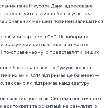
слання пана Нікусора Дана, адресоване
 продовжуйте активно брати участь у
с національних меншин повинен залишатися
політики партнерів СУР. Ці вибори та
и зрозумілий сигнал: політики мають
 і по-справжньому їх представляти. Інших
ове бачення розвитку Румунії: країна
ітичних змін. СУР підтримає це бачення —
но, так само як підтримав кандидатуру
повідальних політиків. Система політичного
еритократії та орієнтації на результат. У