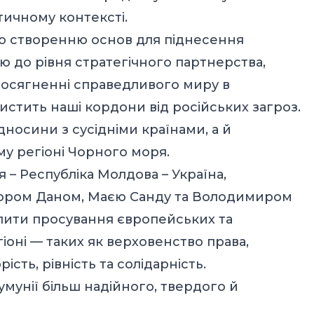
ичному контексті.
ою створенню основ для піднесення
ю до рівня стратегічного партнерства,
досягненні справедливого миру в
хистить наші кордони від російських загроз.
дносини з сусідніми країнами, а й
му регіоні Чорного моря.
– Республіка Молдова – Україна,
сором Даном, Маєю Санду та Володимиром
лити просування європейських та
іоні — таких як верховенство права,
сть, рівність та солідарність.
умунії більш надійного, твердого й