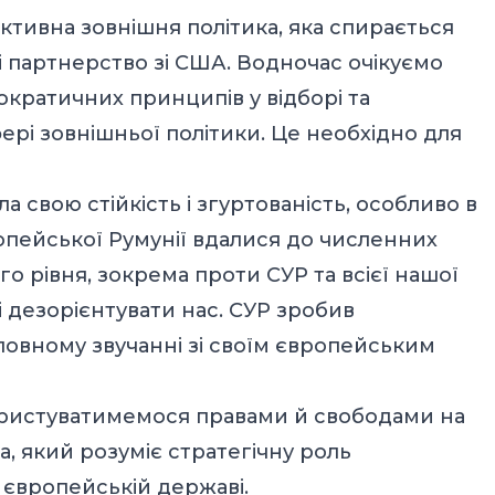
активна зовнішня політика, яка спирається
С і партнерство зі США. Водночас очікуємо
ратичних принципів у відборі та
фері зовнішньої політики. Це необхідно для
а свою стійкість і згуртованість, особливо в
опейської Румунії вдалися до численних
о рівня, зокрема проти СУР та всієї нашої
 дезорієнтувати нас. СУР зробив
 повному звучанні зі своїм європейським
ористуватимемося правами й свободами на
, який розуміє стратегічну роль
 європейській державі.