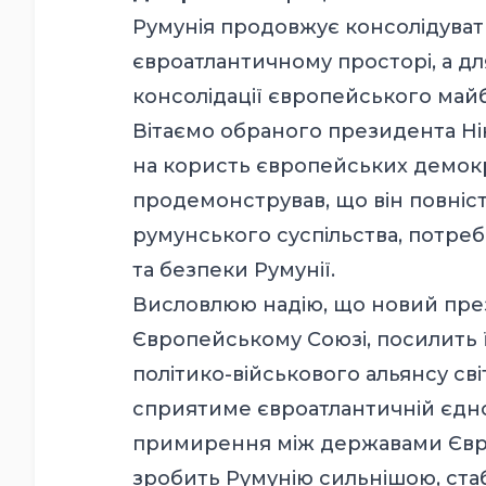
Румунія продовжує консолідуват
євроатлантичному просторі, а для
консолідації європейського май
Вітаємо обраного президента Ні
на користь європейських демок
продемонстрував, що він повніст
румунського суспільства, потреб
та безпеки Румунії.
Висловлюю надію, що новий през
Європейському Союзі, посилить ї
політико-військового альянсу сві
сприятиме євроатлантичній єднос
примирення між державами Євро
зробить Румунію сильнішою, ста