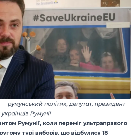
 румунський політик, депутат, президент
українців Румунії
нтом Румунії, коли переміг ультраправого
угому турі виборів, що відбулися 18