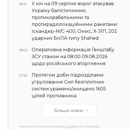
У ніч на 09 серпня ворог атакував
08:13
Україну балістичними,
протикорабельними та
протирадіолокаційними ракетами:
Іскандер-М/С-400, Онікс, Х-31П, 202
ударних БпЛА типу Shahed
Оперативна інформація Генштабу
08:02
ЗСУ станом на 08:00 09.08.2026
щодо російського вторгнення
Протягом доби підрозділами
07:55
угруповання Сил безпілотних
систем уражено/знищено 1605
цілей противника
Більше новин
Автоматична реклама від goggle.com/adsense: