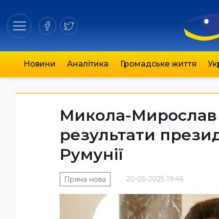
Новини
Аналітика
Громадське життя
Ук
Микола-Мирослав 
результати презид
Румунії
20-05-2025 19:46
Пряма мова