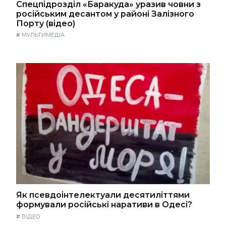
Спецпідрозділ «Баракуда» уразив човни з
російським десантом у районі Залізного
Порту (відео)
#
МУЛЬТИМЕДІА
Як псевдоінтелектуали десятиліттями
формували російські наративи в Одесі?
#
ВІДЕО