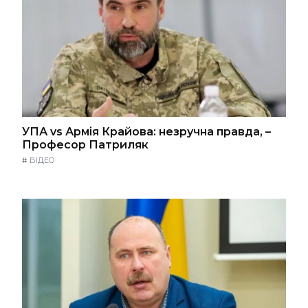
УПА vs Армія Крайова: незручна правда, –
Професор Патриляк
#
ВІДЕО