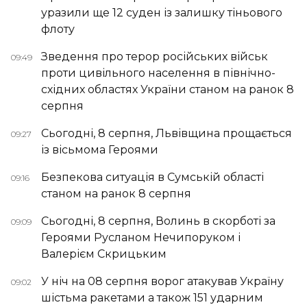
уразили ще 12 суден із залишку тіньового
флоту
Зведення про терор російських військ
09:49
проти цивільного населення в північно-
східних областях України станом на ранок 8
серпня
Сьогодні, 8 серпня, Львівщина прощається
09:27
із вісьмома Героями
Безпекова ситуація в Сумській області
09:16
станом на ранок 8 серпня
Сьогодні, 8 серпня, Волинь в скорботі за
09:09
Героями Русланом Нечипоруком і
Валерієм Скрицьким
У ніч на 08 серпня ворог атакував Україну
09:02
шістьма ракетами а також 151 ударним