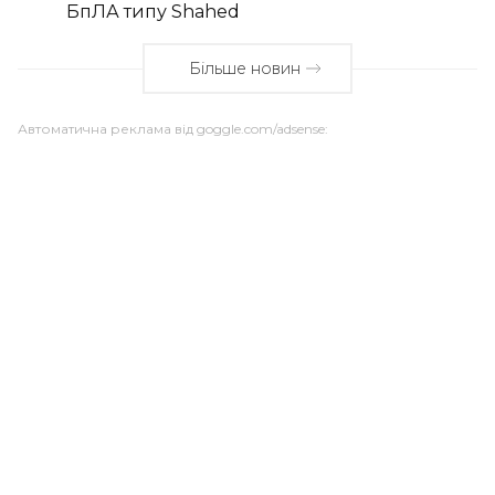
БпЛА типу Shahed
Більше новин
Автоматична реклама від goggle.com/adsense: