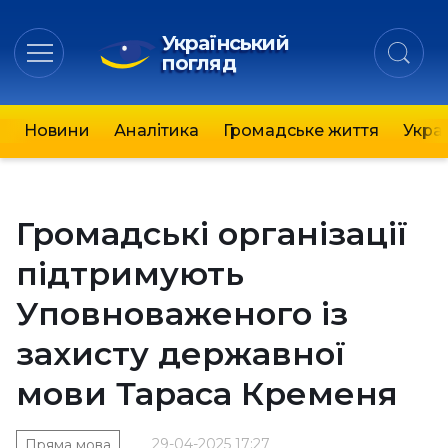
Український
погляд
Новини
Аналітика
Громадське життя
Украї
Громадські організації
підтримують
Уповноваженого із
захисту державної
мови Тараса Кременя
29-04-2025 17:27
Пряма мова