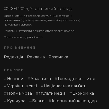
©2009-2024, Український погляд.
Використання матеріалів сайту лише за умови
посилання (для інтернет-видань — гіперпосилання)
на «ukrpohliad.org».
Рекламні матеріали позначаються позначкою ad.
Політика конфіденційності
ПРО ВИДАННЯ
Редакція
Реклама
Розсилка
РУБРИКИ
Новини
Аналітика
Громадське життя
Українці в світі
Національна пам’ять
Пряма мова
Мультимедіа
Економіка
Культура
Блоги
Історичний календар