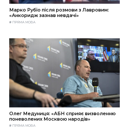
Марко Рубіо після розмови з Лавровим:
«Анкоридж зазнав невдачі»
#
ПРЯМА МОВА
Олег Медуниця: «АБН сприяє визволенню
поневолених Москвою народів»
#
ПРЯМА МОВА