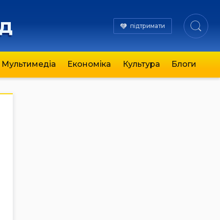
яд
підтримати
Мультимедіа
Економіка
Культура
Блоги