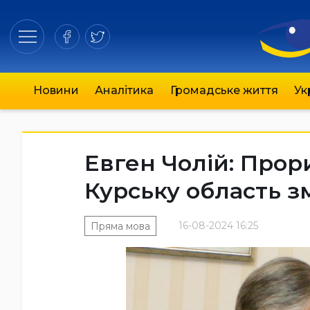
Новини
Аналітика
Громадське життя
Ук
Евген Чолій: Прор
Курську область з
16-08-2024 16:25
Пряма мова