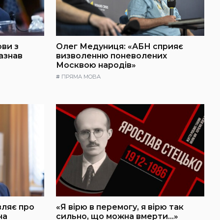
ови з
Олег Медуниця: «АБН сприяє
азнав
визволенню поневолених
Москвою народів»
#
ПРЯМА МОВА
вляє про
«Я вірю в перемогу, я вірю так
на
сильно, що можна вмерти…»