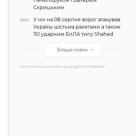
Нечипоруком і Валерієм
Скрицьким
У ніч на 08 серпня ворог атакував
09:02
Україну шістьма ракетами а також
151 ударним БпЛА типу Shahed
Більше новин
Автоматична реклама від goggle.com/adsense: