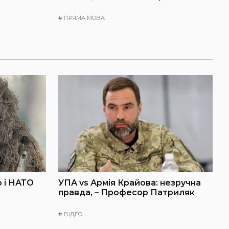
#
ПРЯМА МОВА
 і НАТО
УПА vs Армія Крайова: незручна
правда, – Професор Патриляк
#
ВІДЕО