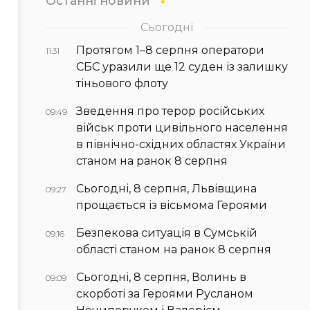
Останні новини
Сьогодні
Протягом 1–8 серпня оператори
11:31
СБС уразили ще 12 суден із залишку
тіньового флоту
Зведення про терор російських
09:49
військ проти цивільного населення
в північно-східних областях України
станом на ранок 8 серпня
Сьогодні, 8 серпня, Львівщина
09:27
прощається із вісьмома Героями
Безпекова ситуація в Сумській
09:16
області станом на ранок 8 серпня
Сьогодні, 8 серпня, Волинь в
09:09
скорботі за Героями Русланом