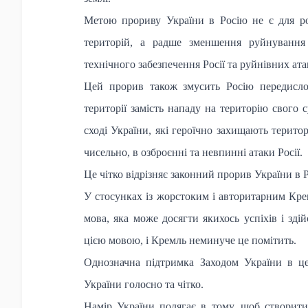
Метою прориву України в Росію не є для р
територій, а радше зменшення руйнування 
технічного забезпечення Росії та руйнівних ата
Цей прорив також змусить Росію передислоку
території замість нападу на територію свого
сході України, які героїчно захищають терито
чисельно, в озброєнні та невпинні атаки Росії.
Це чітко відрізняє законний прорив України в Р
У стосунках із жорстоким і авторитарним Кре
мова, яка може досягти якихось успіхів і зді
цією мовою, і Кремль неминуче це помітить.
Однозначна підтримка Заходом України в ц
України голосно та чітко.
Намір України полягає в тому, щоб створити