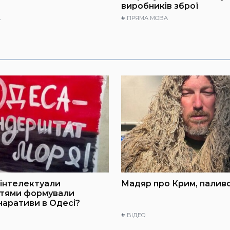
виробників зброї
А
#
ПРЯМА МОВА
інтелектуали
Мадяр про Крим, паливо
ттями формували
 наративи в Одесі?
#
ВІДЕО