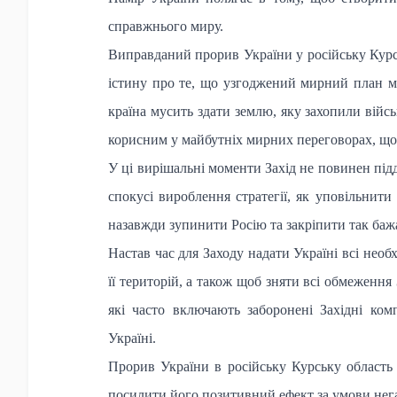
справжнього миру.
Виправданий прорив України у російську Кур
істину про те, що узгоджений мирний план м
країна мусить здати землю, яку захопили війсь
корисним у майбутніх мирних переговорах, що, 
У ці вирішальні моменти Захід не повинен підд
спокусі вироблення стратегії, як уповільнити
назавжди зупинити Росію та закріпити так баж
Настав час для Заходу надати Україні всі необх
її територій, а також щоб зняти всі обмеження 
які часто включають заборонені Західні ком
Україні.
Прорив України в російську Курську область н
посилити його позитивний ефект за умови нега