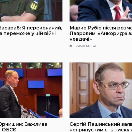
асараб: Я переконаний,
Марко Рубіо після розм
 переможе у цій війні
Лавровим: «Анкоридж з
невдачі»
А
#
ПРЯМА МОВА
Юрчишин: Важлива
Сергій Пашинський зая
я ОБСЄ
неприпустимість тиску 