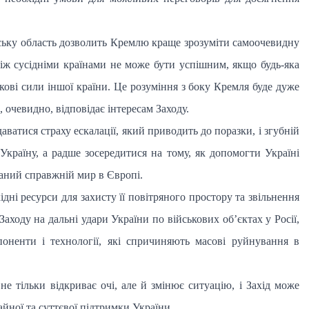
ську область дозволить Кремлю краще зрозуміти самоочевидну
іж сусідніми країнами не може бути успішним, якщо будь-яка
кові сили іншої країни. Це розуміння з боку Кремля буде дуже
очевидно, відповідає інтересам Заходу.
аватися страху ескалації, який приводить до поразки, і згубній
 Україну, а радше зосередитися на тому, як допомогти Україні
аний справжній мир в Європі.
ідні ресурси для захисту її повітряного простору та звільнення
Заходу на дальні удари України по військових об’єктах у Росії,
поненти і технології, які спричиняють масові руйнування в
е тільки відкриває очі, але й змінює ситуацію, і Захід може
йної та суттєвої підтримки України.