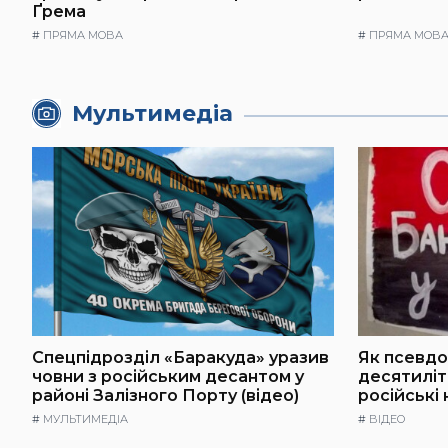
Ґрема
#
ПРЯМА МОВА
#
ПРЯМА МОВ
Мультимедіа
Спецпідрозділ «Баракуда» уразив
Як псевдо
човни з російським десантом у
десятилі
районі Залізного Порту (відео)
російські
#
МУЛЬТИМЕДІА
#
ВІДЕО