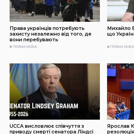
Права українців потребують
Михайло Б
захисту незалежно від того, де
що Україна
вони перебувають
#
ПРЯМА МОВА
#
ПРЯМА МОВ
UCCA висловлює співчуття з
Ярослав 
приводу смерті сенатора Ліндсі
резолюці