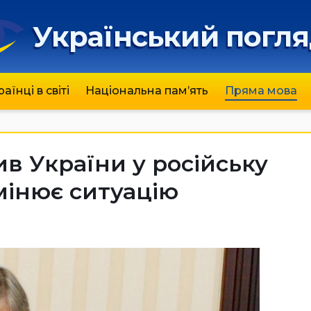
Український погл
раїнці в світі
Національна пам’ять
Пряма мова
ив України у російську
мінює ситуацію