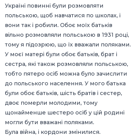
Україні повинні були розмовляти
польською, щоб навчатися
по школах
, і
вони так і робили. Обоє моїх батьків
вільно розмовляли польською в 1931 році,
тому я підозрюю, що їх вважали поляками.
У моєї матері були обоє батьків, брат і
сестра, які також розмовляли польською,
тобто пятеро осіб можна було зачислити
до польського населення.
У мого батька
були обоє батьків, шість братів і сестер,
двоє померли молодими, тому
щонайменше
шестеро
осіб у цій родині
могли бути вважані поляками.
Була війна, і кордони змінилися.