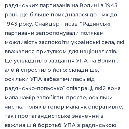
радянських партизанів на Волині в 1943
році. Ще більше приєдналося до них до
1943 року. Снайдер писав: “Радянські
партизани запропонували полякам
можливість заспокоїти українські села, які
вважалися притулком для націоналістів.
Це ускладнило завдання УПА на Волині,
але й спростило його: складніше,
оскільки УПА забезпечилась від
радянсько-польської співпраці, якій вона
мала намір запобігти; просте, оскільки
чистка поляків тепер мала як оперативне,
так і пропагандистське значення в
важливішій боротьбі УПА з радянською