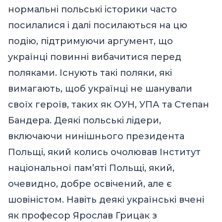
нормальні
польські історики часто
посилалися
і далі посилаються
на цю
подію, підтримуючи аргумент, що
українці повинні вибачитися перед
поляками. Існу
ють такі поляки,
як
і
вимага
ють
, щоб українці не шанували
своїх героїв, таких як ОУН, УПА та Степан
Бандера. Деякі польські лідери,
включаючи нинішнього президента
Польщі, який колись очолював Інститут
національної пам’яті Польщі, який,
очевидно, добре освічений, але є
шовіністом.
Навіть деякі українські вчені
як професор Ярослав Грицак з