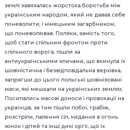
землі завязалась жорстока боротьба між
українським народом
,
який не давав себе
поневолити, і німецьким загарбником,
що поневолював. Поляки, замість того,
щоб стати спільним фронтом проти
спільного ворога, пішли за
антиукраїнськими кличами, що вкинула їх
шовіністична і безвідповідальна верхівка,
запрягши до цього польські шовінізовані
маси, які мешкали на українських землях.
Посипались масові доноси і провокації на
українців, за тим пішли побої, грабіж,
розстріли, палення сіл, кидання в огонь
жінок і дітей та інші дикі оргії, що їх