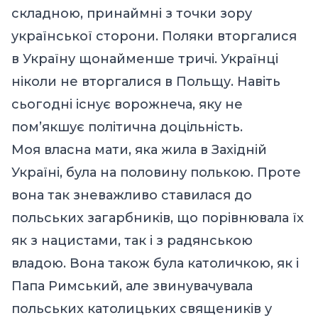
складною, принаймні з точки зору
української сторони. Поляки вторгалися
в Україну щонайменше тричі. Українці
ніколи не вторгалися в Польщу. Навіть
сьогодні існує ворожнеча, яку не
пом’якшує політична доцільність.
Моя власна мати, яка жила в Західній
Україні, була на половину полькою
. П
роте
вона так зневажливо ставилася до
польських загарбників, що порівнювала їх
як з нацистами, так і з радянською
владою. Вона також була католичкою, як і
Папа Римський, але звинувачувала
польських католицьких священиків у