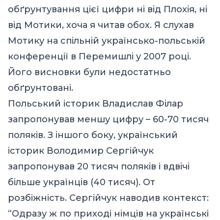
обґрунтування цієї цифри ні від Плохія, ні
від Мотики, хоча я читав обох. Я слухав
Мотику на спільній українсько-польській
конференції в Перемишлі у 2007 році.
Його висновки були недостатньо
обґрунтовані.
Польський історик Владислав Філар
запропонував меншу цифру – 60-70 тисяч
поляків. З іншого боку, український
історик Володимир Сергійчук
запропонував 20 тисяч поляків і вдвічі
більше українців (40 тисяч).
От
розбіжність.
Сергійчук наводив контекст:
“
Одразу ж по приході німців на українські