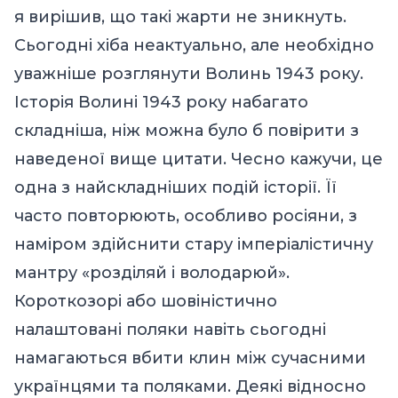
я вирішив, що такі жарти не зникнуть.
Сьогодні
хіба
неактуально, але необхідно
уважніше розглянути Волинь 1943 року.
Історія Волині 1943 року набагато
складніша, ніж можна було б повірити з
наведеної вище цитати. Чесно кажучи, це
одна з найскладніших подій історії. Її
часто повторюють, особливо росіяни, з
наміром здійснити стару імперіалістичну
мантру «розділяй і володарюй».
Короткозорі або
шовіністично
налаштовані поляки навіть сьогодні
намагаються вбити клин між сучасними
українцями та поляками.
Д
еякі
відносно