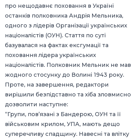
про нещодавнє поховання в Україні
останків полковника Андрія Мельника,
одного з лідерів Організації українських
націоналістів (ОУН). Стаття по суті
базувалася на фактах ексгумації та
поховання лідера українських
націоналістів. Полковник Мельник не мав
жодного стосунку до Волині 1943 року.
Проте, на завершення, редактори
вирішили безпідставно та
хіба
зловмисно
дозволити наступне:
“Групи, пов’язані з Бандерою, ОУН та її
військовим крилом, УПА, мають дещо
суперечливу спадщину. Навесні та влітку