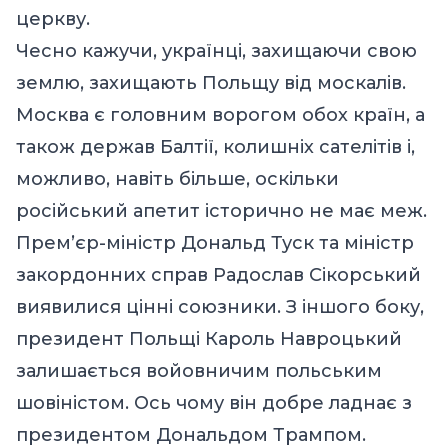
церкву.
Чесно кажучи, українці, захищаючи свою
землю, захищають Польщу від
москалів
.
Москва
є головним ворогом обох країн, а
також держав Балтії, колишніх сателітів і,
можливо, навіть більше, оскільки
російський апетит історично не має меж.
Прем’єр-міністр Дональд Туск та міністр
закордонних справ Радослав Сікорський
виявилися цінні союзники. З іншого боку,
президент Польщі Кароль Навроцький
залишається войовничим польським
шовіністом. Ось чому він добре ладнає з
президентом Дональдом Трампом.