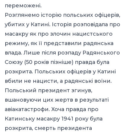
переможені.
Розглянемо історію польських офіцерів,
убитих у Катині. Історія розповідала про
масакру як про злочин нацистського
режиму, як її представили радянськ
а
влада
. Лише після розпаду Радянського
Союзу (50 років пізніше) правда була
розкрита. Польських офіцерів у Катині
вбили не нацисти, а радянські воїни.
Польський президент згинув,
вшановуючи цих жертв в результаті
авіакатастрофи. Хоча правда про
Катинську
масакру
1941 року була
розкрита, смерть президента