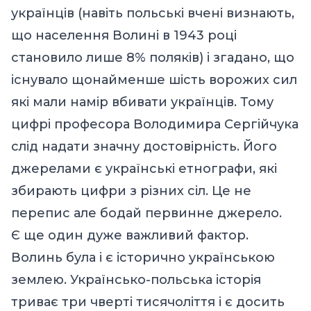
українців (навіть польські вчені визнають,
що населення Волині в 1943 році
становило лише 8% поляків) і
згадано,
що
існувало щонайменше шість ворожих сил
які мали намір вбивати українців. Тому
цифрі професора Володимира Сергійчука
слід надати значну достовірність. Його
джерелами є українські етнографи, які
збирають цифри з різних сіл
. Це не
перепис але бодай первинне джерело.
Є ще один дуже важливий фактор.
Волинь була і є історично українською
землею. Українсько-польська історія
триває три чверті тисячоліття і є досить