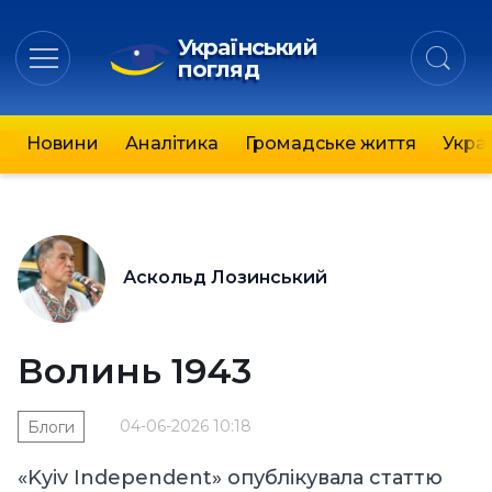
Український
погляд
Новини
Аналітика
Громадське життя
Украї
Аскольд Лозинський
Волинь 1943
04-06-2026 10:18
Блоги
«Kyiv Independent» опублікувала статтю