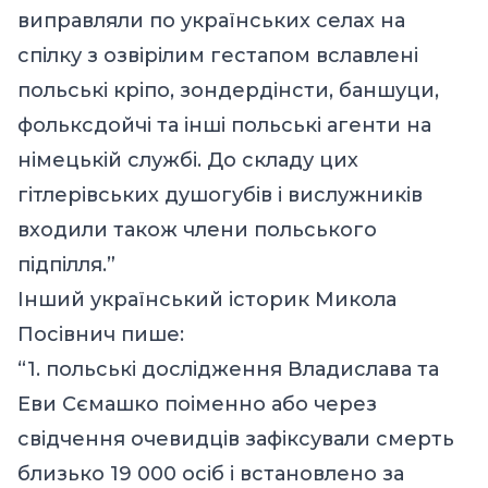
виправляли по українських селах на
спілку з озвірілим гестапом вславлені
польські кріпо, зондердінсти, баншуци,
фольксдойчі та інші польські агенти на
німецькій службі. До складу цих
гітлерівських душогубів і вислужників
входили також члени польського
підпілля.
”
Інший український історик Микола
Посівнич пише:
“1. польські дослідження Владислава та
Еви Сємашко поіменно або через
свідчення очевидців зафіксували смерть
близько 19 000 осіб і встановлено за