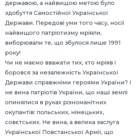
державою, а найвищою метою було
здобуття Самостійної Української
Держави. Передові уми того часу, носії
найвищого патріотизму мріяли,
виборювали те, що збулося лише 1991
року!
Чи не маємо вважати тих, хто мріяв і
боровся за незалежність Української
Держави справжніми героями України? І
не вина патріотів України, що наші землі
опинялися в руках різноманітних
окупантів: польських, німецьких,
совєтських. Не вина, а велика заслуга
Української Повстанської Армії, що