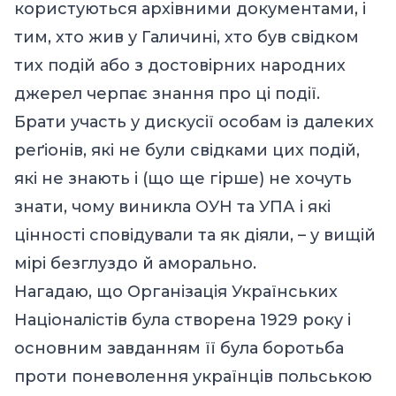
користуються архівними документами, і
тим, хто жив у Галичині, хто був свідком
тих подій або з достовірних народних
джерел черпає знання про ці події.
Брати участь у дискусії особам із далеких
реґіонів, які не були свідками цих подій,
які не знають і (що ще гірше) не хочуть
знати, чому виникла ОУН та УПА і які
цінності сповідували та як діяли, – у вищій
мірі безглуздо й аморально.
Нагадаю, що Організація Українських
Націоналістів була створена 1929 року і
основним завданням її була боротьба
проти поневолення українців польською