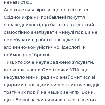
ненавистю…
Але хочеться вірити, що не всі жителі
Східної України позбавлені почуття
справедливості, що багато хто здатний
самостійно аналізувати минулі події, а не
перебувати в рабстві насадженої
злочинно-комуністичної ідеології й
неймовірної брехні.
Тим, хто хоче неупереджено з’ясувати,
хто ж такі члени ОУН і вояки УПА, що
керувало ними, радимо знайомитися зі
щирими спогадами численних очевидців
трагічних подій на наших землях. Вони,
що з Божої ласки вижили в час шалених