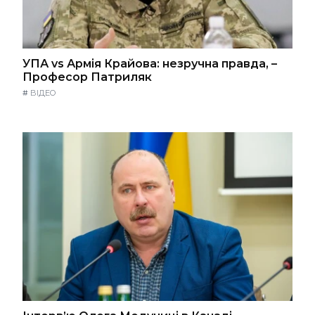
УПА vs Армія Крайова: незручна правда, –
Професор Патриляк
#
ВІДЕО