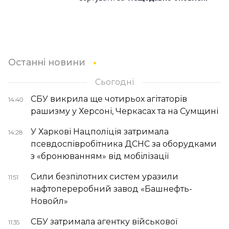
Останні новини
Сьогодні
СБУ викрила ще чотирьох агітаторів
14:40
рашизму у Херсоні, Черкасах та на Сумщині
У Харкові Нацполіція затримала
14:28
псевдоспівробітника ДСНС за оборудками
з «бронюванням» від мобілізації
Сили безпілотних систем уразили
11:51
нафтопереробний завод «Башнефть-
Новойл»
СБУ затримала агентку військової
11:35