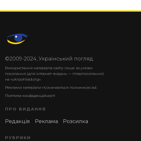
©2009-2024, Український погляд.
Використання матеріалів сайту лише за умови
посилання (для інтернет-видань — гіперпосилання)
на «ukrpohliad.org».
Рекламні матеріали позначаються позначкою ad.
Політика конфіденційності
ПРО ВИДАННЯ
Редакція
Реклама
Розсилка
РУБРИКИ