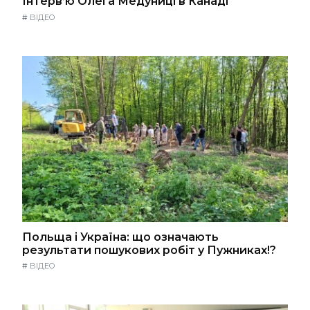
Інтерв’ю Олега Медуниці в Канаді
#
ВІДЕО
Польща і Україна: що означають
результати пошукових робіт у Пужниках!?
#
ВІДЕО