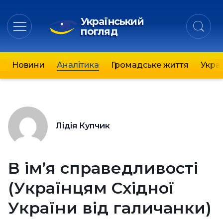
Український
погляд
Новини
Аналітика
Громадське життя
Украї
Лідія Купчик
В ім’я справедливості
(Українцям Східної
України від галичанки)