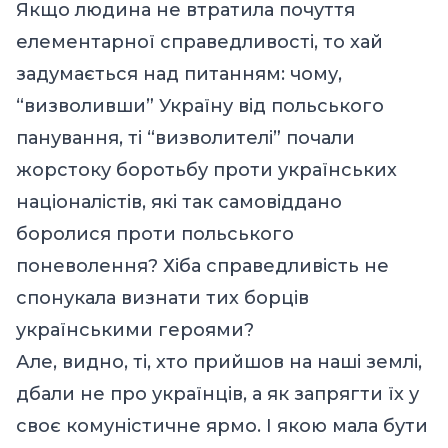
Якщо людина не втратила почуття
елементарної справедливості, то хай
задумається над питанням: чому,
“визволивши” Україну від польського
панування, ті “визволителі” почали
жорстоку боротьбу проти українських
націоналістів, які так самовіддано
боролися проти польського
поневолення? Хіба справедливість не
спонукала визнати тих борців
українськими героями?
Але, видно, ті, хто прийшов на наші землі,
дбали не про українців, а як запрягти їх у
своє комуністичне ярмо. І якою мала бути