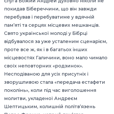
слуга Божий Андрей духовно ніколи не
покидав Бібереччини, що він завжди
перебував і перебуватиме у вдячній
пам’яті та серцях місцевих мешканців.
Свято української молоді у Бібрці
відбувалося за уже усталеним сценарієм,
проте все ж, як і в багатьох інших
місцевостях Галичини, воно мало чимало
своїх неповторних «родзинок».
Несподіваною для усіх присутніх і
зворушливою стала «передача естафети
поколінь», коли під час виголошення
молитви, укладеної Андреєм
Шептицьким, колишній політв’язень