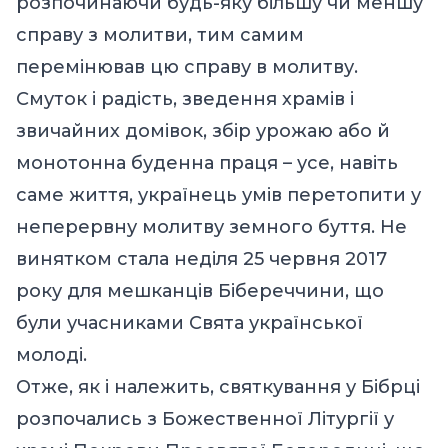
розпочинаючи будь-яку більшу чи меншу
справу з молитви, тим самим
перемінював цю справу в молитву.
Смуток і радість, зведення храмів і
звичайних домівок, збір урожаю або й
монотонна буденна праця – усе, навіть
саме життя, українець умів перетопити у
неперервну молитву земного буття. Не
винятком стала неділя 25 червня 2017
року для мешканців Бібереччини, що
були учасниками Свята української
молоді.
Отже, як і належить, святкування у Бібрці
розпочались з Божественної Літургії у