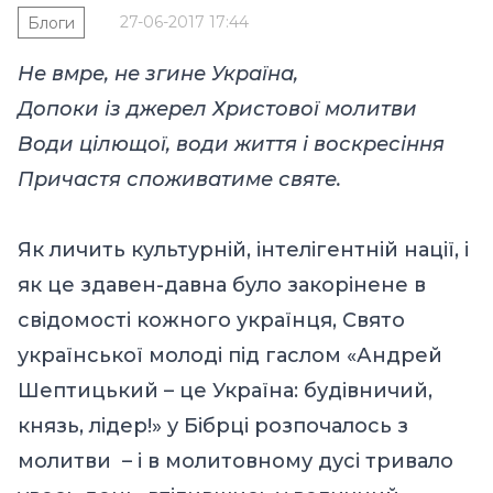
27-06-2017 17:44
Блоги
Не вмре, не згине Україна,
Допоки із джерел Христової молитви
Води цілющої, води життя і воскресіння
Причастя споживатиме святе.
Як личить культурній, інтелігентній нації, і
як це здавен-давна було закорінене в
свідомості кожного українця, Свято
української молоді під гаслом «Андрей
Шептицький – це Україна: будівничий,
князь, лідер!» у Бібрці розпочалось з
молитви – і в молитовному дусі тривало