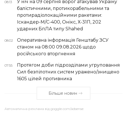
У ніч на 09 серпня ворог атакував Україну
08:13
балістичними, протикорабельними та
протирадіолокаційними ракетами:
Іскандер-М/С-400, Онікс, Х-31П, 202
ударних БпЛА типу Shahed
Оперативна інформація Генштабу ЗСУ
08:02
станом на 08:00 09.08.2026 щодо
російського вторгнення
Протягом доби підрозділами угруповання
07:55
Сил безпілотних систем уражено/знищено
1605 цілей противника
Більше новин
Автоматична реклама від goggle.com/adsense: