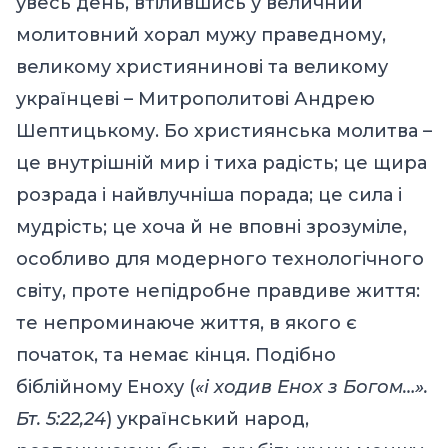
увесь день, втілившись у величний
молитовний хорал мужу праведному,
великому християнинові та великому
українцеві – Митрополитові Андрею
Шептицькому. Бо християнська молитва –
це внутрішній мир і тиха радість; це щира
розрада і найвлучніша порада; це сила і
мудрість; це хоча й не вповні зрозуміле,
особливо для модерного технологічного
світу, проте непідробне правдиве життя:
те непроминаюче життя, в якого є
початок, та немає кінця. Подібно
біблійному Еноху (
«і ходив Енох з Богом…».
Бт. 5:22,24
) український народ,