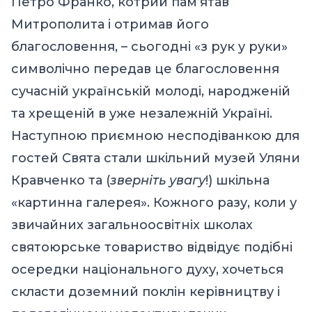
Петро Франко, котрий пам’ятав
Митрополита і отримав його
благословення, – сьогодні «з рук у руки»
символічно передав це благословення
сучасній українській молоді, народженій
та хрещеній в уже незалежній Україні.
Наступною приємною несподіванкою для
гостей Свята стали шкільний музей Уляни
Кравченко та (
зверніть увагу
!) шкільна
«картинна галерея». Кожного разу, коли у
звичайних загальноосвітніх школах
святоюрське товариство відвідує подібні
осередки національного духу, хочеться
скласти доземний поклін керівництву і