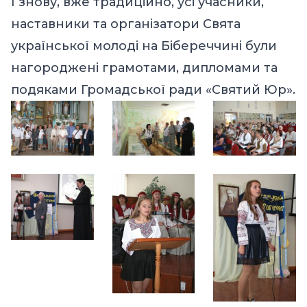
І знову, вже традиційно, усі учасники,
наставники та організатори Свята
української молоді на Бібереччині були
нагороджені грамотами, дипломами та
подяками Громадської ради «Святий Юр».