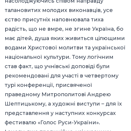
насолоджуючись співом направду
талановитих молодих виконавців, усе
єство присутніх наповнювала тиха
радість, що не вмре, не згине Україна, бо
має дітей, душа яких живиться цілющими
водами Христової молитви та української
національної культури. Тому логічним
став факт, що учнівські доповіді були
рекомендовані для участі в четвертому
турі конференції, присвяченої
праведному Митрополитові Андрею
Шептицькому, а художні виступи – для їх
представлення у наступних конкурсах
фестивалю «Голос Руси-України».