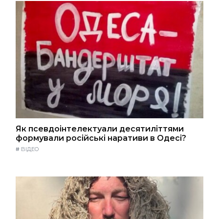
Як псевдоінтелектуали десятиліттями
формували російські наративи в Одесі?
#
ВІДЕО