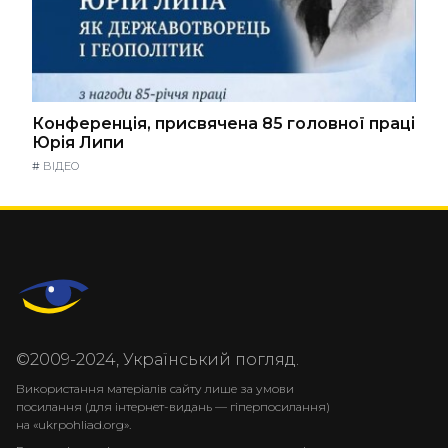
Конференція, присвячена 85 головної праці
Юрія Липи
#
ВІДЕО
©2009-2024, Український погляд.
Використання матеріалів сайту лише за умови
посилання (для інтернет-видань — гіперпосилання)
на «ukrpohliad.org».