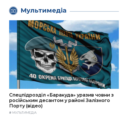
Мультимедіа
Спецпідрозділ «Баракуда» уразив човни з
російським десантом у районі Залізного
Порту (відео)
#
МУЛЬТИМЕДІА