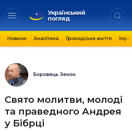
Український
погляд
Новини
Аналітика
Громадське життя
Украї
Боровець Зенон
Свято молитви, молоді
та праведного Андрея
у Бібрці