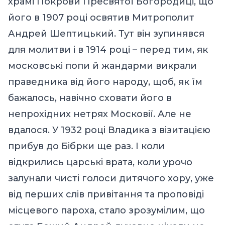
храмі Покрови Пресвятої Богородиці, що
його в 1907 році освятив Митрополит
Андрей Шептицький. Тут він зупинявся
для молитви і в 1914 році – перед тим, як
московські попи й жандарми викрали
праведника від його народу, щоб, як їм
бажалось, навічно сховати його в
непрохідних нетрях Московії. Але не
вдалося. У 1932 році Владика з візитацією
прибув до Бібрки ще раз. І коли
відкрились царські врата, коли урочо
залунали чисті голоси дитячого хору, уже
від перших слів привітання та проповіді
місцевого пароха, стало зрозумілим, що