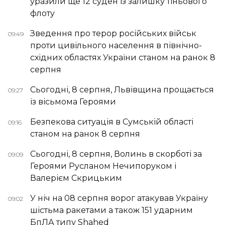
уразили ще 12 суден із залишку тіньового
флоту
Зведення про терор російських військ
09:49
проти цивільного населення в північно-
східних областях України станом на ранок 8
серпня
Сьогодні, 8 серпня, Львівщина прощається
09:27
із вісьмома Героями
Безпекова ситуація в Сумській області
09:16
станом на ранок 8 серпня
Сьогодні, 8 серпня, Волинь в скорботі за
09:09
Героями Русланом Нечипоруком і
Валерієм Скрицьким
У ніч на 08 серпня ворог атакував Україну
09:02
шістьма ракетами а також 151 ударним
БпЛА типу Shahed