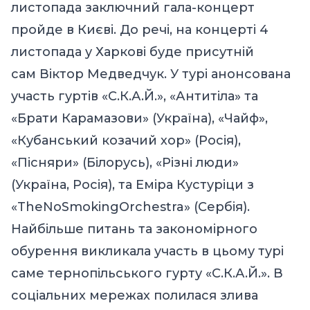
листопада заключний гала-концерт
пройде в Києві. До речі, на концерті 4
листопада у Харкові буде присутній
сам
Віктор Медведчук
. У турі анонсована
участь гуртів «С.К.А.Й.», «Антитіла» та
«Брати Карамазови» (Україна), «Чайф»,
«Кубанський козачий хор» (Росія),
«Пісняри» (Білорусь), «Різні люди»
(Україна, Росія), та Еміра Кустуріци з
«TheNoSmokingOrchestra» (Сербія).
Найбільше питань та закономірного
обурення викликала участь в цьому турі
саме тернопільського гурту «С.К.А.Й.». В
соціальних мережах полилася злива