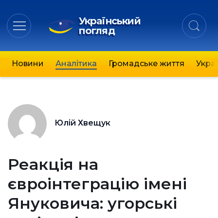
Український
погляд
Новини
Аналітика
Громадське життя
Украї
Юлій Хвещук
Реакція на
євроінтеграцію імені
Януковича: угорські