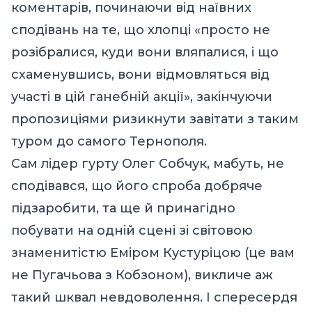
коментарів, починаючи від наївних
сподівань на те, що хлопці «просто не
розібралися, куди вони вляпалися, і що
схаменувшись, вони відмовляться від
участі в цій ганебній акції», закінчуючи
пропозиціями ризикнути завітати з таким
туром до самого Тернополя.
Сам лідер гурту Олег Собчук, мабуть, не
сподівався, що його спроба добряче
підзаробити, та ще й принагідно
побувати на одній сцені зі світовою
знаменитістю Еміром Кустуріцою (це вам
не Пугачьова з Кобзоном), викличе аж
такий шквал невдоволення. І спересердя