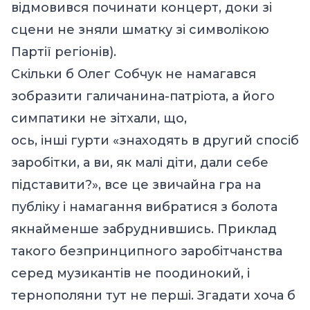
відмовився починати концерт, доки зі
сцени не зняли шматку зі символікою
Партії регіонів).
Скільки б Олег Собчук не намагався
зобразити галичанина-патріота, а його
симпатики не зітхали, що,
ось, інші гурти «знаходять в другий спосіб
заробітки, а ви, як малі діти, дали себе
підставити?», все це звичайна гра на
публіку і намагання вибратися з болота
якнайменше забруднившись. Приклад
такого безпринципного заробітчанства
серед музикантів не поодинокий, і
тернополяни тут не перші. Згадати хоча б