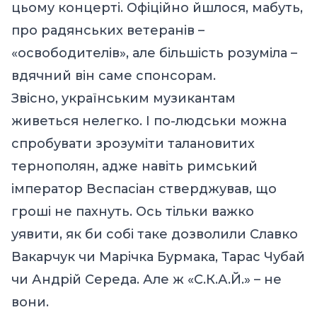
цьому концерті. Офіційно йшлося, мабуть,
про радянських ветеранів –
«освободителів», але більшість розуміла –
вдячний він саме спонсорам.
Звісно, українським музикантам
живеться нелегко. І по-людськи можна
спробувати зрозуміти талановитих
тернополян, адже навіть римський
імператор Веспасіан стверджував, що
гроші не пахнуть. Ось тільки важко
уявити, як би собі таке дозволили Славко
Вакарчук чи Марічка Бурмака, Тарас Чубай
чи Андрій Середа. Але ж «С.К.А.Й.» – не
вони.