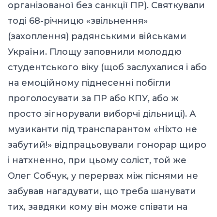
організованої без санкції ПР). Святкували
тоді 68-річницю «звільнення»
(захоплення) радянськими військами
України. Площу заповнили молоддю
студентського віку (щоб заслухалися і або
на емоційному піднесенні побігли
проголосувати за ПР або КПУ, або ж
просто зігнорували виборчі дільниці). А
музиканти під транспарантом «Ніхто не
забутий!» відпрацьовували гонорар щиро
і натхненно, при цьому соліст, той же
Олег Собчук, у перервах між піснями не
забував нагадувати, що треба шанувати
тих, завдяки кому він може співати на