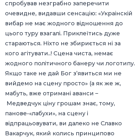
спробував незграбно заперечити
очевидне, видавши сенсацію: «Украінскій
вибар не має жодного відношення до
цього туру взагалі. Приклеїтись дуже
стараються. Ніхто не збириється ні за
кого агітувати..! Сцена чиста, немає
жодного політичного банеру чи логотипу.
Якщо таке не дай Бог з’явиться ми не
вийдемо на сцену просто» (а як же ж,
мабуть, вже отримані аванси –
Медведчук
ціну грошам знає, тому,
панове-«лабухи», на сцену і
відпрацьовувати, ви далеко не Славко
Вакарчук, який колись принципово