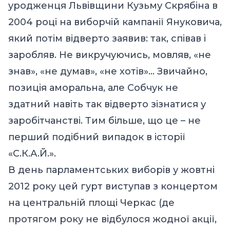
уродженця Львівщини Кузьму Скрябіна в
2004 році на виборчій кампанії
Януковича
,
який потім відверто заявив: так, співав і
заробляв. Не викручуючись, мовляв, «не
знав», «не думав», «не хотів»… Звичайно,
позиція аморальна, але Собчук не
здатний навіть так відверто зізнатися у
заробітчанстві. Тим більше, що це – не
перший подібний випадок в історії
«С.К.А.Й.».
В день парламентських виборів у жовтні
2012 року цей гурт виступав з концертом
на центральній площі Черкас (де
протягом року не відбулося жодної акції,