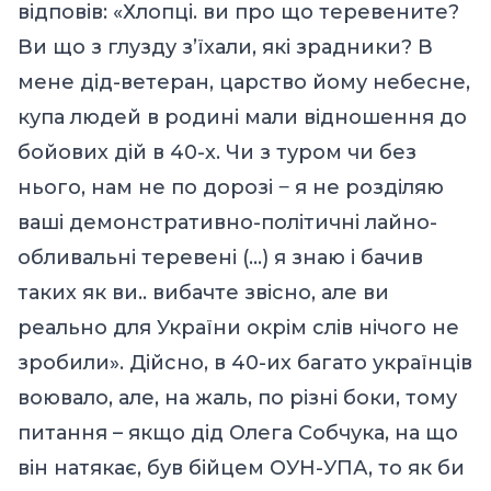
відповів: «Хлопці. ви про що теревените?
Ви що з глузду з’їхали, які зрадники? В
мене дід-ветеран, царство йому небесне,
купа людей в родині мали відношення до
бойових дій в 40-х. Чи з туром чи без
нього, нам не по дорозі ‒ я не розділяю
ваші демонстративно-політичні лайно-
обливальні теревені (…) я знаю і бачив
таких як ви.. вибачте звісно, але ви
реально для України окрім слів нічого не
зробили». Дійсно, в 40-их багато українців
воювало, але, на жаль, по різні боки, тому
питання – якщо дід Олега Собчука, на що
він натякає, був бійцем ОУН-УПА, то як би