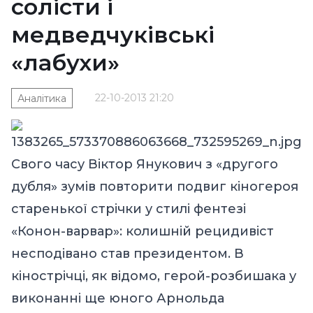
солісти і
медведчуківські
«лабухи»
22-10-2013 21:20
Аналітика
Свого часу
Віктор Янукович
з «другого
дубля» зумів повторити подвиг кіногероя
старенької стрічки у стилі фентезі
«Конон-варвар»: колишній рецидивіст
несподівано став президентом. В
кінострічці, як відомо, герой-розбишака у
виконанні ще юного Арнольда