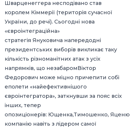
Шварценеггера несподівано став
королем Кіммерії (територія сучасної
України, до речі). Сьогодні нова
«євроінтеграційна»
стратегія
Януковича
напередодні
президентських виборів викликає таку
кількість різноманітних атак з усіх
напрямків, що незабаром
Віктор
Федорович
може міцно причепити собі
еполети «найефективнішого
євроінтегратора», заткнувши за пояс всіх
інших, тепер
опозиціонерів:
Ющенка
,
Тимошенко
,
Яценю
компанію навіть з лідером самої