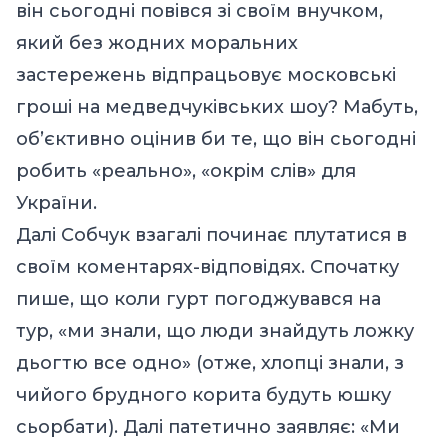
він сьогодні повівся зі своїм внучком,
який без жодних моральних
застережень відпрацьовує московські
гроші на медведчуківських шоу? Мабуть,
об’єктивно оцінив би те, що він сьогодні
робить «реально», «окрім слів» для
України.
Далі Собчук взагалі починає плутатися в
своїм коментарях-відповідях. Спочатку
пише, що коли гурт погоджувався на
тур, «ми знали, що люди знайдуть ложку
дьогтю все одно» (отже, хлопці знали, з
чийого брудного корита будуть юшку
сьорбати). Далі патетично заявляє: «Ми