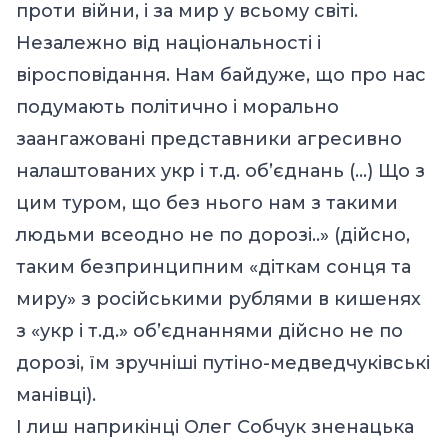
проти війни, і за мир у всьому світі.
Незалежно від національності і
віросповідання. Нам байдуже, що про нас
подумають політично і морально
заангажовані представники агресивно
налаштованих укр і т.д. об’єднань (…) Що з
цим туром, що без нього нам з такими
людьми всеодно не по дорозі..» (дійсно,
таким безпринципним «діткам сонця та
миру» з російськими рублями в кишенях
з «укр і т.д.» об’єднаннями дійсно не по
дорозі, їм зручніші путіно-медведчуківські
манівці).
І лиш наприкінці Олег Собчук зненацька