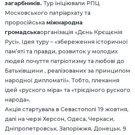
загарбників.
Тур ініціювали РПЦ
Московського патріархату та
проросійська
міжнародна
громадська
організація «Дєнь Крєщєнія
Русі». Ідея туру – «збереження історичної
пам’яті та правди, розвиток у молодих
людей почуття патріотизму та любові до
Батьківщини , реалізованих за принципом
народної дипломатії». Тобто, плекання
ідей «руского міра» та «трієдіного руского
народа».
Акція стартувала в Севастополі 19 жовтня,
далі на черзі Херсон, Одеса, Черкаси,
Дніпропетровськ, Запоріжжя, Донецьк. 9