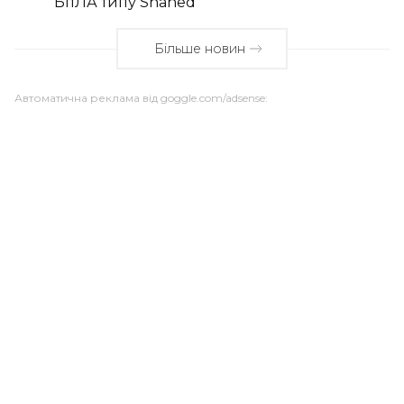
БпЛА типу Shahed
Більше новин
Автоматична реклама від goggle.com/adsense: