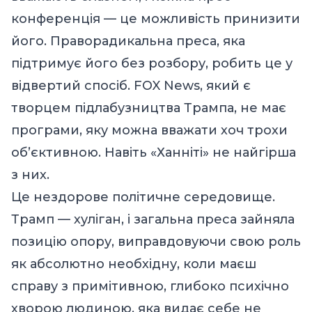
конференція — це можливість принизити
його. Праворадикальна преса, яка
підтримує його без розбору, робить це у
відвертий спосіб. FOX News, який є
творцем підлабузництва Трампа, не має
програми, яку можна вважати хоч трохи
об’єктивною. Навіть «Ханніті» не найгірша
з них.
Це нездорове політичне середовище.
Трамп — хуліган, і загальна преса зайняла
позицію опору, виправдовуючи свою роль
як абсолютно необхідну, коли маєш
справу з примітивною, глибоко психічно
хворою людиною, яка видає себе не