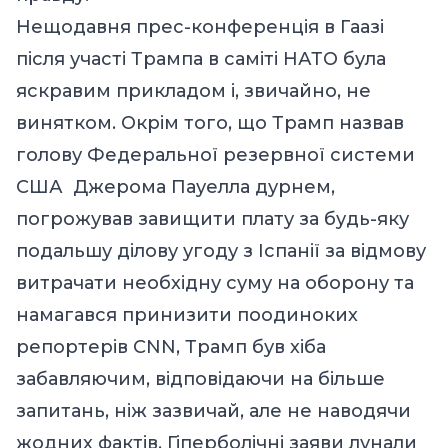
Нещодавня прес-конференція в Гаазі
після участі Трампа в саміті НАТО була
яскравим прикладом і, звичайно, не
винятком. Окрім того, що Трамп назвав
голову Федеральної резервної системи
США Джерома Пауелла дурнем,
погрожував завищити плату за будь-яку
подальшу ділову угоду з Іспанії за відмову
витрачати необхідну суму на оборону та
намагався принизити поодиноких
репортерів CNN, Трамп був хіба
забавляючим, відповідаючи на більше
запитань, ніж зазвичай, але не наводячи
жодних фактів. Гіперболічні заяви лунали