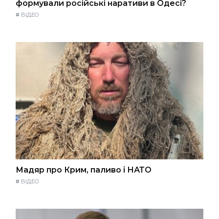
формували російські наративи в Одесі?
#
ВІДЕО
Мадяр про Крим, паливо і НАТО
#
ВІДЕО