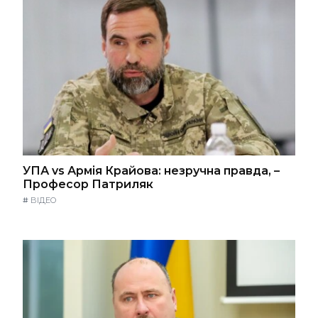
УПА vs Армія Крайова: незручна правда, –
Професор Патриляк
#
ВІДЕО