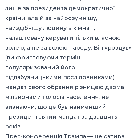
лише за президента демократичної
країни, але й за найрозумнішу,
найздібнішу людину в кімнаті,
налаштовану керувати тільки власною
волею, а не за волею народу. Він «роздув»
(використовуючи термін,
популяризований його
підлабузницькими послідовниками)
мандат свого обрання різницею двома
мільйонами голосів населення, не
визнаючи, що це був найменший
президентський мандат за двадцять
років.
Прес-конференція Трампа — це сатира,