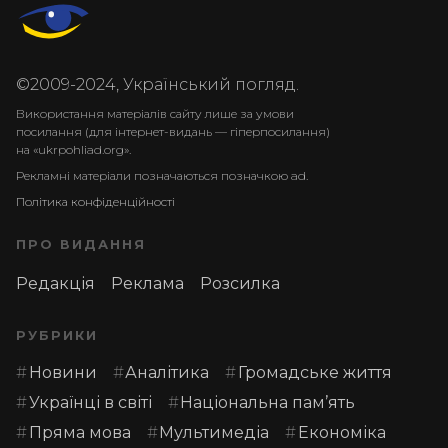
©2009-2024, Український погляд.
Використання матеріалів сайту лише за умови
посилання (для інтернет-видань — гіперпосилання)
на «ukrpohliad.org».
Рекламні матеріали позначаються позначкою ad.
Політика конфіденційності
ПРО ВИДАННЯ
Редакція
Реклама
Розсилка
РУБРИКИ
Новини
Аналітика
Громадське життя
Українці в світі
Національна пам’ять
Пряма мова
Мультимедіа
Економіка