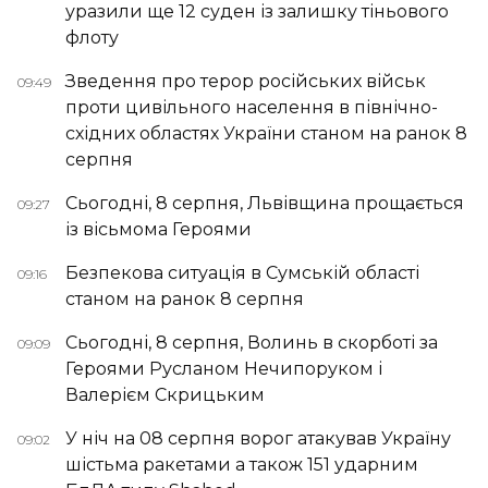
уразили ще 12 суден із залишку тіньового
флоту
Зведення про терор російських військ
09:49
проти цивільного населення в північно-
східних областях України станом на ранок 8
серпня
Сьогодні, 8 серпня, Львівщина прощається
09:27
із вісьмома Героями
Безпекова ситуація в Сумській області
09:16
станом на ранок 8 серпня
Сьогодні, 8 серпня, Волинь в скорботі за
09:09
Героями Русланом Нечипоруком і
Валерієм Скрицьким
У ніч на 08 серпня ворог атакував Україну
09:02
шістьма ракетами а також 151 ударним