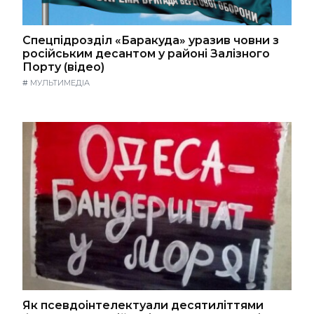
Спецпідрозділ «Баракуда» уразив човни з
російським десантом у районі Залізного
Порту (відео)
#
МУЛЬТИМЕДІА
Як псевдоінтелектуали десятиліттями