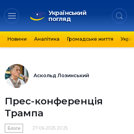
Український
погляд
Новини
Аналітика
Громадське життя
Украї
Аскольд Лозинський
Прес-конференція
Трампа
27-06-2025 20:25
Блоги