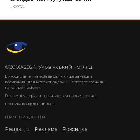
#
ФОТО
©2009-2024, Український погляд.
Використання матеріалів сайту лише за умови
посилання (для інтернет-видань — гіперпосилання)
на «ukrpohliad.org».
Рекламні матеріали позначаються позначкою ad.
Політика конфіденційності
ПРО ВИДАННЯ
Редакція
Реклама
Розсилка