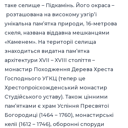
таке селище – Підкамінь. Його окраса –
розташована на високому узгір’ї
унікальна пам’ятка природи, 16-метрова
скеля, названа віддавна мешканцями
«Каменем». На території селища
знаходиться видатна пам’ятка
архітектури XVII – XVIII століття –
монастир Походження Дерева Хреста
Господнього УГКЦ (тепер це
Хрестопроісхожденський монастир
Студійського уставу). Також цінними
пам’ятками є храм Успiння Пресвятої
Богородиці (1464 – 1760), монастирські
келії (1612 – 1746), оборонні споруди