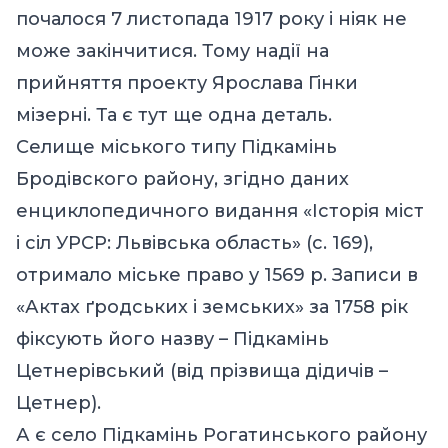
почалося 7 листопада 1917 року і ніяк не
може закінчитися. Тому надії на
прийняття проекту Ярослава Гінки
мізерні. Та є тут ще одна деталь.
Селище міського типу Підкамінь
Бродівского району, згідно даних
енциклопедичного видання «Історія міст
і сіл УРСР: Львівська область» (с. 169),
отримало міське право у 1569 р. Записи в
«Актах ґродських і земських» за 1758 рік
фіксують його назву – Підкамінь
Цетнерівський (від прізвища дідичів –
Цетнер).
А є село Підкамінь Рогатинського району