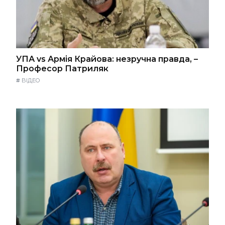
УПА vs Армія Крайова: незручна правда, –
Професор Патриляк
#
ВІДЕО