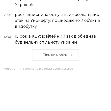
Україно!»
росія здійснила одну з наймасованіших
20:01
атак на Укрнафту: пошкоджено 7 об’єктів
видобутку
15 років КБУ: ювілейний захід об’єднав
19:42
будівельну спільноту України
Більше новин
Автоматична реклама від goggle.com/adsense: