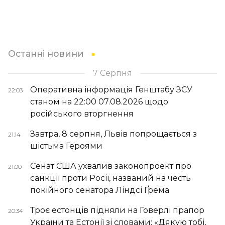
Останні новини
7 Серпня
Оперативна інформація Генштабу ЗСУ
22:03
станом на 22:00 07.08.2026 щодо
російського вторгнення
Завтра, 8 серпня, Львів попрощається з
21:14
шістьма Героями
Сенат США ухвалив законопроект про
21:00
санкції проти Росії, названий на честь
покійного сенатора Ліндсі Ґрема
Троє естонців підняли на Говерлі прапор
20:34
України та Естонії зі словами: «Дякую тобі,