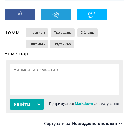
Теми
ініціативи
Львівщина
облрада
Підкамінь
плутанина
Коментарі