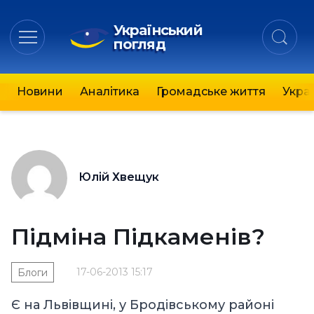
Український
погляд
Новини
Аналітика
Громадське життя
Украї
Юлій Хвещук
Підміна Підкаменів?
17-06-2013 15:17
Блоги
Є на Львівщині, у Бродівському районі