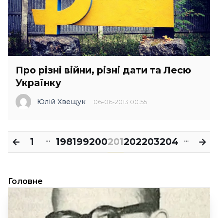
Про різні війни, різні дати та Лесю
Українку
Юлій Хвещук
06-06-2013 00:55
←
1
198
199
200
201
202
203
204
→
…
…
Головне