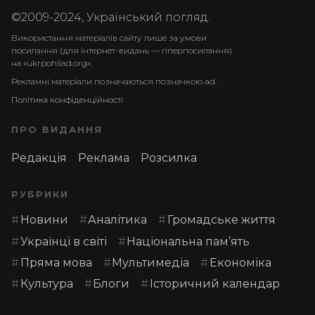
©2009-2024, Український погляд.
Використання матеріалів сайту лише за умови
посилання (для інтернет-видань — гіперпосилання)
на «ukrpohliad.org».
Рекламні матеріали позначаються позначкою ad.
Політика конфіденційності
ПРО ВИДАННЯ
Редакція
Реклама
Розсилка
РУБРИКИ
Новини
Аналітика
Громадське життя
Українці в світі
Національна пам’ять
Пряма мова
Мультимедіа
Економіка
Культура
Блоги
Історичний календар