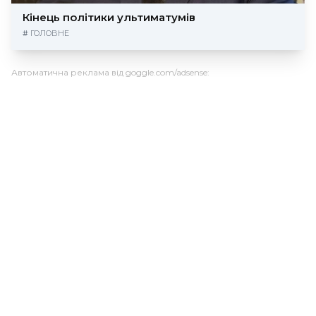
Кінець політики ультиматумів
#
ГОЛОВНЕ
Автоматична реклама від goggle.com/adsense: