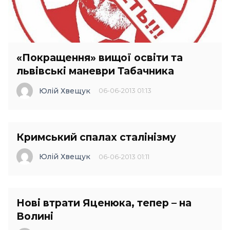
«Покращення» вищої освіти та
львівські маневри Табачника
Юлій Хвещук
06-06-2013 01:13
Кримський спалах сталінізму
Юлій Хвещук
06-06-2013 01:11
Нові втрати Яценюка, тепер – на
Волині