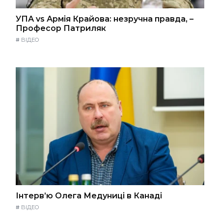
УПА vs Армія Крайова: незручна правда, –
Професор Патриляк
#
ВІДЕО
Інтерв’ю Олега Медуниці в Канаді
#
ВІДЕО