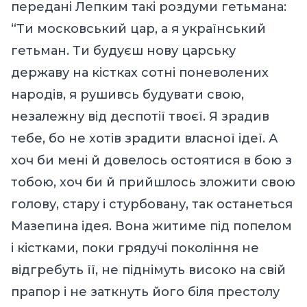
передані Лепким такі роздуми гетьмана:
“Ти московський цар, а я український
гетьман. Ти будуєш нову царську
державу на кістках сотні поневолених
народів, я рушивсь будувати свою,
незалежну від деспотії твоєї. Я зрадив
тебе, бо не хотів зрадити власної ідеї. А
хоч би мені й довелось остоятися в бою з
тобою, хоч би й прийшлось зложити свою
голову, стару і стурбовану, так останеться
Мазепина ідея. Вона житиме під попелом
і кістками, поки грядучі покоління не
відгребуть її, не піднімуть високо на свій
прапор і не заткнуть його біля престолу