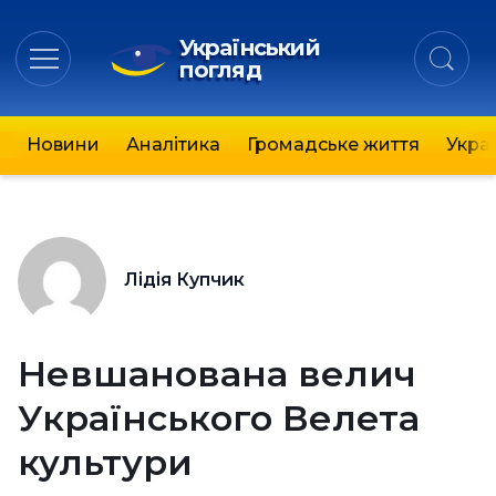
Український
погляд
Новини
Аналітика
Громадське життя
Украї
Лідія Купчик
Невшанована велич
Українського Велета
культури