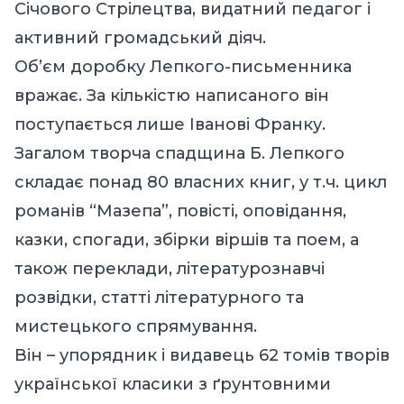
Січового Стрілецтва, видатний педагог і
активний громадський діяч.
Об’єм доробку Лепкого-письменника
вражає. За кількістю написаного він
поступається лише Іванові Франку.
Загалом творча спадщина Б. Лепкого
складає понад 80 власних книг, у т.ч. цикл
романів “Мазепа”, повісті, оповідання,
казки, спогади, збірки віршів та поем, а
також переклади, літературознавчі
розвідки, статті літературного та
мистецького спрямування.
Він – упорядник і видавець 62 томів творів
української класики з ґрунтовними