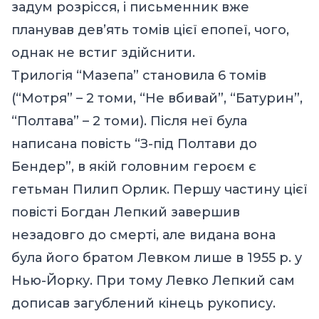
задум розрісся, і письменник вже
планував дев’ять томів цієї епопеї, чого,
однак не встиг здійснити.
Трилогія “Мазепа” становила 6 томів
(“Мотря” – 2 томи, “Не вбивай”, “Батурин”,
“Полтава” – 2 томи). Після неї була
написана повість “З-під Полтави до
Бендер”, в якій головним героєм є
гетьман Пилип Орлик. Першу частину цієї
повісті Богдан Лепкий завершив
незадовго до смерті, але видана вона
була його братом Левком лише в 1955 р. у
Нью-Йорку. При тому Левко Лепкий сам
дописав загублений кінець рукопису.