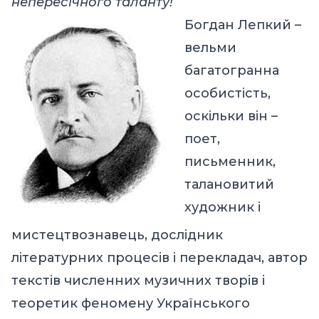
непересічного таланту!
Богдан Лепкий –
вельми
багатогранна
особистість,
оскільки він –
поет,
письменник,
талановитий
художник і
мистецтвознавець, дослідник
літературних процесів і перекладач, автор
текстів численних музичних творів і
теоретик феномену Українського