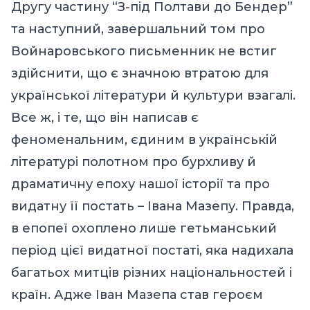
Другу частину “З-під Полтави до Бендер”
та наступний, завершальний том про
Войнаровського письменник не встиг
здійснити, що є значною втратою для
української літератури й культури взагалі.
Все ж, і те, що він написав є
феноменальним, єдиним в українській
літературі полотном про бурхливу й
драматичну епоху нашої історії та про
видатну її постать – Івана Мазепу. Правда,
в епопеї охоплено лише гетьманський
період цієї видатної постаті, яка надихала
багатьох митців різних національностей і
країн. Адже Іван Мазепа став героєм