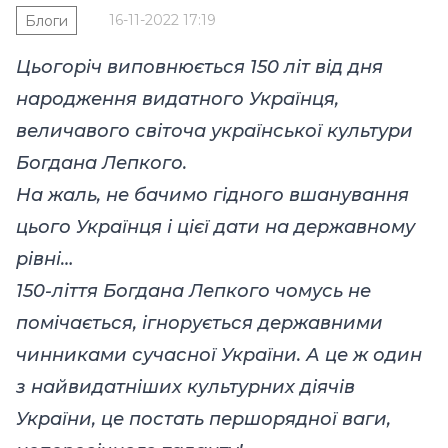
16-11-2022 17:19
Блоги
Цьогоріч виповнюється 150 літ від дня
народження видатного Українця,
величавого світоча української культури
Богдана Лепкого.
На жаль, не бачимо гідного вшанування
цього Українця і цієї дати на державному
рівні…
150-ліття Богдана Лепкого чомусь не
помічається, ігнорується державними
чинниками сучасної України. А це ж один
з найвидатніших культурних діячів
України, це постать першорядної ваги,