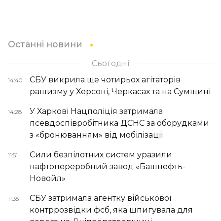
Останні новини
Сьогодні
СБУ викрила ще чотирьох агітаторів
14:40
рашизму у Херсоні, Черкасах та на Сумщині
У Харкові Нацполіція затримала
14:28
псевдоспівробітника ДСНС за оборудками
з «бронюванням» від мобілізації
Сили безпілотних систем уразили
11:51
нафтопереробний завод «Башнефть-
Новойл»
СБУ затримала агентку військової
11:35
контррозвідки фсб, яка шпигувала для