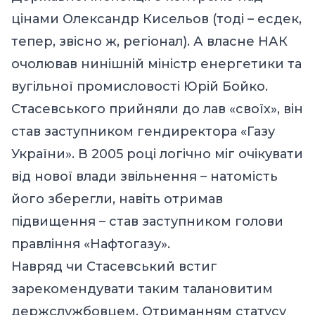
цінами Олександр Кисельов (тоді – есдек,
тепер, звісно ж, регіонал). А власне НАК
очолював нинішній міністр енергетики та
вугільної промисловості Юрій Бойко.
Стасевського прийняли до лав «своїх», він
став заступником гендиректора «Газу
України». В 2005 році логічно міг очікувати
від нової влади звільнення – натомість
його зберегли, навіть отримав
підвищення – став заступником голови
правління «Нафтогазу».
Навряд чи Стасевський встиг
зарекомендувати таким талановитим
держслужбовцем. Отриманням статусу