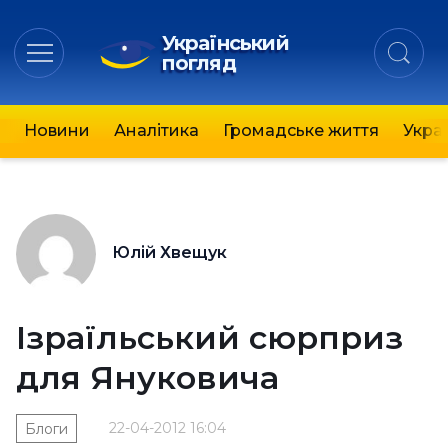
Український
погляд
Новини
Аналітика
Громадське життя
Украї
Юлій Хвещук
Ізраїльський сюрприз
для Януковича
22-04-2012 16:04
Блоги