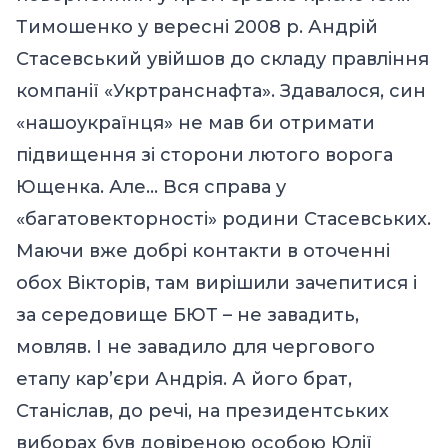
Тимошенко у вересні 2008 р. Андрій
Стасевський увійшов до складу правління
компанії «Укртранснафта». Здавалося, син
«нашоукраїнця» не мав би отримати
підвищення зі сторони лютого ворога
Ющенка. Але… Вся справа у
«багатовекторності» родини Стасевських.
Маючи вже добрі контакти в оточенні
обох Вікторів, там вирішили зачепитися і
за середовище БЮТ – не завадить,
мовляв. І не завадило для чергового
етапу кар’єри Андрія. А його брат,
Станіслав, до речі, на президентських
виборах був довіреною особою Юлії