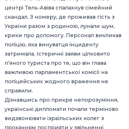
центрі Тель-Авіва спалахнув сімейний
скандал. З номеру, де проживав гість з
України разом з родиною, лунали шум,
крики про допомогу. Персонал викликав
поліцію, яка винуватця інциденту
затримала. Істеричні заяви цілковито
п’яного туриста про те, що він глава
важливою парламентської комісії на
поліцейських жодного враження не
справили.
Дізнавшись про прикре непорозуміння,
українські дипломати почали терміново
видзвонювати ізраїльських колег з
проханням посприяти у звільненні