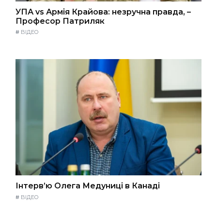
УПА vs Армія Крайова: незручна правда, –
Професор Патриляк
#
ВІДЕО
Інтерв’ю Олега Медуниці в Канаді
#
ВІДЕО