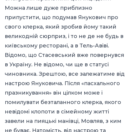
Можна лише дуже приблизно
припустити, що подумав Янукович про
свого клерка, який зробив йому такий
великодній сюрприз, і то не де не будь в
київському ресторані, а в Тель-Авіві.
Відомо, що Стасевський вже повернувся
в Україну. Не відомо, чи ще в статусі
чиновника. Зрештою, все залежатиме від
настрою Януковича. Після «пасхального
празникування» він цілком може і
помилувати безталанного клерка, якого
невідомі клопоти в сімейному житті
завели на пияцькі манівці, Мовляв, з ким
не буває. Натомість, від настрою та