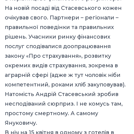
На новій посаді від Стасевського кожен
очікував свого. Партнери – регіонали –
правильної поведінки та правильних
рішень. Учасники ринку фінансових
послуг сподівалися доопрацювання
закону «Про страхування», розвитку
окремих видів страхування, зокрема в
аграрній сфері (адже ж тут чоловік ніби
компетентний, роками хліб закуповував).
Натомість Андрій Стасевський зробив
несподіваний сюрприз. І не комусь там,
простому смертному. А самому
Януковичу.
В ніч на 15 квітня в одному з готелів в