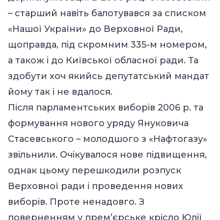
– старший навіть балотувався за списком
«Нашої України» до Верховної Ради,
щоправда, під скромним 335-м номером,
а також і до Київської обласної ради. Та
здобути хоч якийсь депутатський мандат
йому так і не вдалося.
Після парламентських виборів 2006 р. та
формування нового уряду Януковича
Стасевського – молодшого з «Нафтогазу»
звільнили. Очікувалося нове підвищення,
однак цьому перешкодили розпуск
Верховної ради і проведення нових
виборів. Проте ненадовго. З
поверненням у прем’єрське крісло Юлії