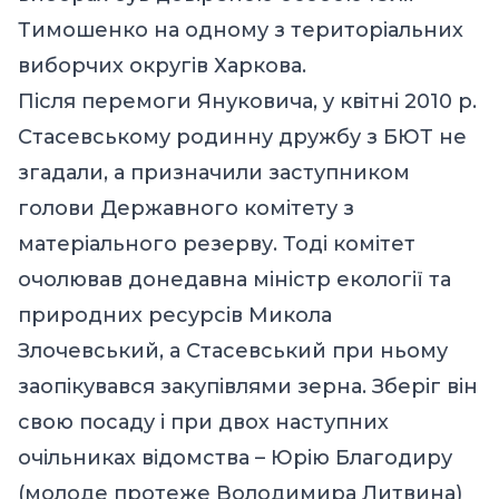
Тимошенко на одному з територіальних
виборчих округів Харкова.
Після перемоги Януковича, у квітні 2010 р.
Стасевському родинну дружбу з БЮТ не
згадали, а призначили заступником
голови Державного комітету з
матеріального резерву. Тоді комітет
очолював донедавна міністр екології та
природних ресурсів Микола
Злочевський, а Стасевський при ньому
заопікувався закупівлями зерна. Зберіг він
свою посаду і при двох наступних
очільниках відомства – Юрію Благодиру
(молоде протеже Володимира Литвина)