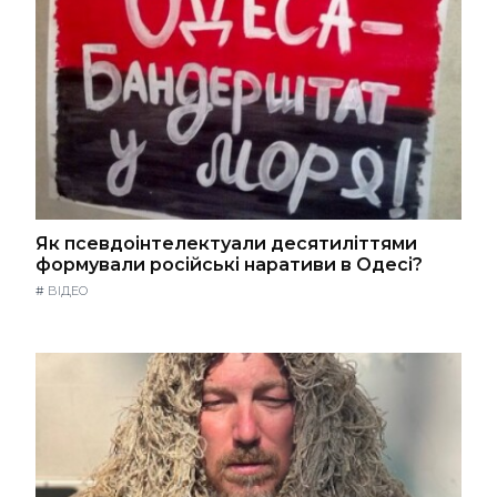
Як псевдоінтелектуали десятиліттями
формували російські наративи в Одесі?
#
ВІДЕО