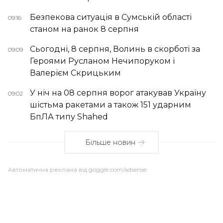
Безпекова ситуація в Сумській області
09:16
станом на ранок 8 серпня
Сьогодні, 8 серпня, Волинь в скорботі за
09:09
Героями Русланом Нечипоруком і
Валерієм Скрицьким
У ніч на 08 серпня ворог атакував Україну
09:02
шістьма ракетами а також 151 ударним
БпЛА типу Shahed
Більше новин
Автоматична реклама від goggle.com/adsense: