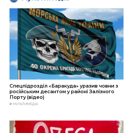
Спецпідрозділ «Баракуда» уразив човни з
російським десантом у районі Залізного
Порту (відео)
#
МУЛЬТИМЕДІА