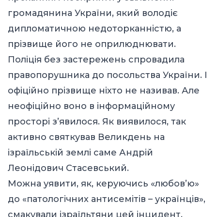
громадянина України, який володіє
дипломатичною недоторканністю, а
прізвище його не оприлюднювати.
Поліція без застережень спровадила
правопорушника до посольства України. І
офіційно прізвище ніхто не називав. Але
неофіційно воно в інформаційному
просторі з’явилося. Як виявилося, так
активно святкував Великдень на
ізраїльській землі саме Андрій
Леонідович Стасевський.
Можна уявити, як, керуючись «любов’ю»
до «патологічних антисемітів – українців»,
смакували ізраїльтяни цей інцидент.