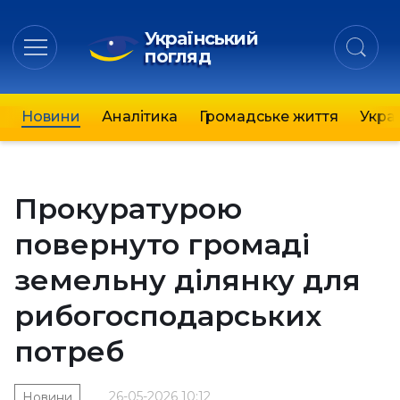
Український
погляд
Новини
Аналітика
Громадське життя
Украї
Прокуратурою
повернуто громаді
земельну ділянку для
рибогосподарських
потреб
26-05-2026 10:12
Новини