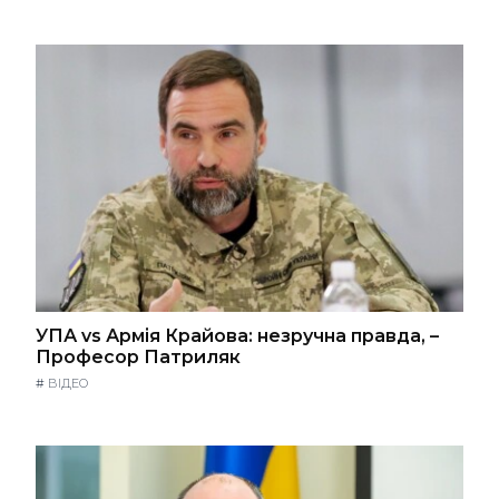
УПА vs Армія Крайова: незручна правда, –
Професор Патриляк
#
ВІДЕО