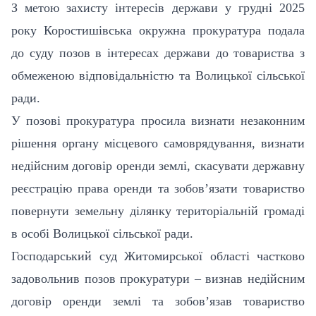
З метою захисту інтересів держави у грудні 2025
року Коростишівська окружна прокуратура подала
до суду позов в інтересах держави до товариства з
обмеженою відповідальністю та Волицької сільської
ради.
У позові прокуратура просила визнати незаконним
рішення органу місцевого самоврядування, визнати
недійсним договір оренди землі, скасувати державну
реєстрацію права оренди та зобов’язати товариство
повернути земельну ділянку територіальній громаді
в особі Волицької сільської ради.
Господарський суд Житомирської області частково
задовольнив позов прокуратури – визнав недійсним
договір оренди землі та зобов’язав товариство