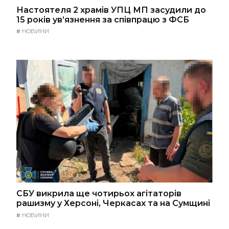
Настоятеля 2 храмів УПЦ МП засудили до
15 років ув’язнення за співпрацю з ФСБ
#
НОВИНИ
СБУ викрила ще чотирьох агітаторів
рашизму у Херсоні, Черкасах та на Сумщині
#
НОВИНИ