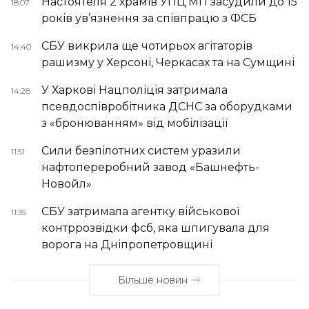
Настоятеля 2 храмів УПЦ МП засудили до 15
18:07
років ув’язнення за співпрацю з ФСБ
СБУ викрила ще чотирьох агітаторів
14:40
рашизму у Херсоні, Черкасах та на Сумщині
У Харкові Нацполіція затримала
14:28
псевдоспівробітника ДСНС за оборудками
з «бронюванням» від мобілізації
Сили безпілотних систем уразили
11:51
нафтопереробний завод «Башнефть-
Новойл»
СБУ затримала агентку військової
11:35
контррозвідки фсб, яка шпигувала для
ворога на Дніпропетровщині
Більше новин