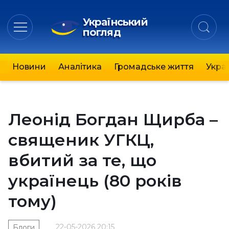
Український
погляд
Новини
Аналітика
Громадське життя
Украї
Леонід Богдан Щирба –
священик УГКЦ,
вбитий за те, що
українець (80 років
тому)
22-05-2026 20:15
Блоги