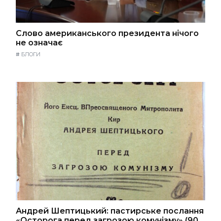
Слово американського президента нічого
не означає
#
БЛОГИ
Андрей Шептицький: пастирське послання
«Осторога перед загрозою комунізму» (90