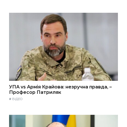
УПА vs Армія Крайова: незручна правда, –
Професор Патриляк
#
ВІДЕО