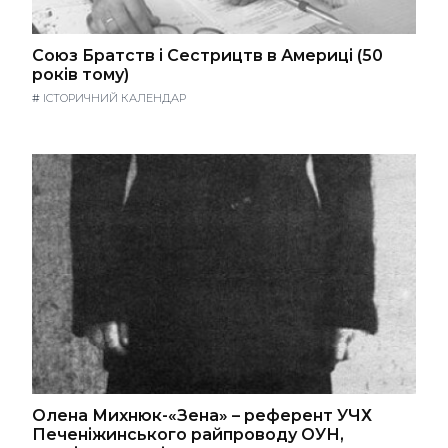
Союз Братств і Сестрицтв в Америці (50
років тому)
#
ІСТОРИЧНИЙ КАЛЕНДАР
Олена Михнюк-«Зена» – референт УЧХ
Печеніжинського райпроводу ОУН,