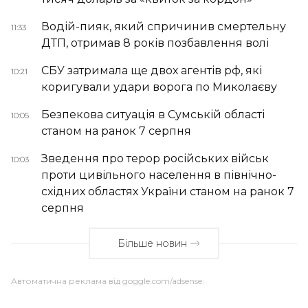
Водій-пияк, який спричинив смертельну
11:33
ДТП, отримав 8 років позбавлення волі
СБУ затримала ще двох агентів рф, які
10:21
коригували удари ворога по Миколаєву
Безпекова ситуація в Сумській області
10:05
станом на ранок 7 серпня
Зведення про терор російських військ
10:03
проти цивільного населення в північно-
східних областях України станом на ранок 7
серпня
Більше новин
Автоматична реклама від goggle.com/adsense: