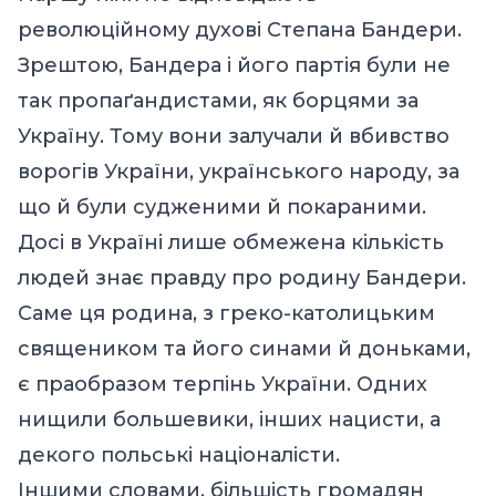
революційному духові Степана Бандери.
Зрештою, Бандера і його партія були не
так пропаґандистами, як борцями за
Україну. Тому вони залучали й вбивство
ворогів України, українського народу, за
що й були судженими й покараними.
Досі в Україні лише обмежена кількість
людей знає правду про родину Бандери.
Саме ця родина, з греко-католицьким
священиком та його синами й доньками,
є праобразом терпінь України. Одних
нищили большевики, інших нацисти, а
декого польські націоналісти.
Іншими словами, більшість громадян