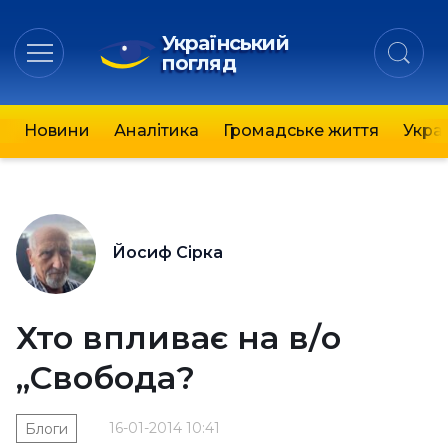
Український
погляд
Новини
Аналітика
Громадське життя
Украї
Йосиф Сірка
Хто впливає на в/о
„Свобода?
16-01-2014 10:41
Блоги