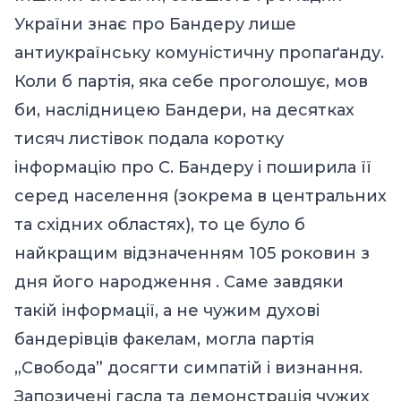
України знає про Бандеру лише
антиукраїнську комуністичну пропаґанду.
Коли б партія, яка себе проголошує, мов
би, наслідницею Бандери, на десятках
тисяч листівок подала коротку
інформацію про С. Бандеру і поширила її
серед населення (зокрема в центральних
та східних областях), то це було б
найкращим відзначенням 105 роковин з
дня його народження . Саме завдяки
такій інформації, а не чужим духові
бандерівців факелам, могла партія
„Свобода” досягти симпатій і визнання.
Запозичені гасла та демонстрація чужих