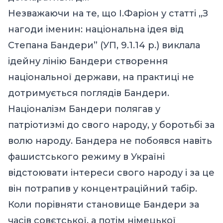
Незважаючи на те, що І.Фаріон у статті „З
нагоди іменин: національна ідея від
Степана Бандери” (УП, 9.1.14 р.) виклала
ідейну лінію Бандери створення
національної держави, на практиці не
дотримується поглядів Бандери.
Націоналізм Бандери полягав у
патріотизмі до свого народу, у боротьбі за
волю народу. Бандера не побоявся навіть
фашистського режиму в Україні
відстоювати інтереси свого народу і за це
він потрапив у концентраційний табір.
Коли порівняти становище Бандери за
часів совєтської, а потім німецької