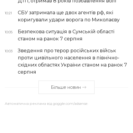
ДТП, отримав 8 років позбавлення волі
СБУ затримала ще двох агентів рф, які
10:21
коригували удари ворога по Миколаєву
Безпекова ситуація в Сумській області
10:05
станом на ранок 7 серпня
Зведення про терор російських військ
10:03
проти цивільного населення в північно-
східних областях України станом на ранок 7
серпня
Більше новин
Автоматична реклама від goggle.com/adsense: