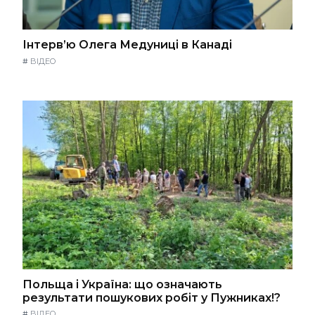
Інтерв’ю Олега Медуниці в Канаді
#
ВІДЕО
Польща і Україна: що означають
результати пошукових робіт у Пужниках!?
#
ВІДЕО