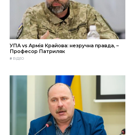
УПА vs Армія Крайова: незручна правда, –
Професор Патриляк
#
ВІДЕО