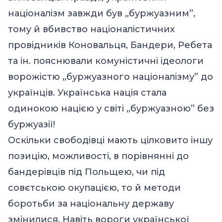
націоналізм завжди був „буржуазним”,
тому й вбивство націоналістичних
провідників Коновальця, Бандери, Ребета
та ін. пояснювали комуністичні ідеологи
ворожістю „буржуазного націоналізму” до
українців. Українська нація стала
одинокою нацією у світі „буржуазною” без
буржуазії!
Оскільки свободівці мають цілковито іншу
позицію, можливості, в порівнянні до
бандерівців під Польщею, чи під
совєтською окупацією, то й методи
боротьби за національну державу
змінилися. Навіть вороги української