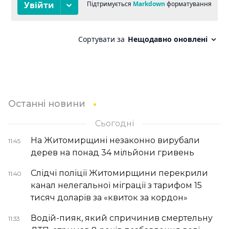
Останні новини
Сьогодні
На Житомирщині незаконно вирубали
11:45
дерев на понад 34 мільйони гривень
Слідчі поліції Житомирщини перекрили
11:40
канал нелегальної міграції з тарифом 15
тисяч доларів за «квиток за кордон»
Водій-пияк, який спричинив смертельну
11:33