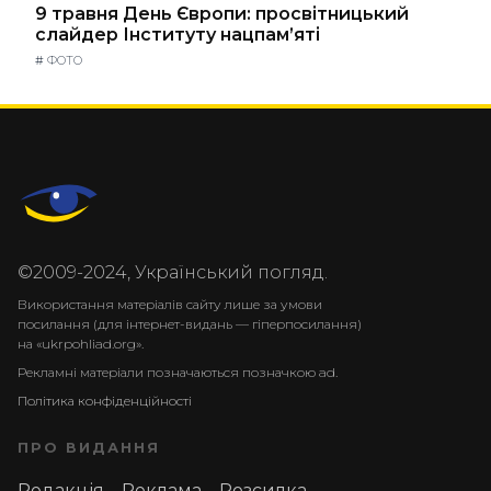
9 травня День Європи: просвітницький
слайдер Інституту нацпам’яті
#
ФОТО
©2009-2024, Український погляд.
Використання матеріалів сайту лише за умови
посилання (для інтернет-видань — гіперпосилання)
на «ukrpohliad.org».
Рекламні матеріали позначаються позначкою ad.
Політика конфіденційності
ПРО ВИДАННЯ
Редакція
Реклама
Розсилка