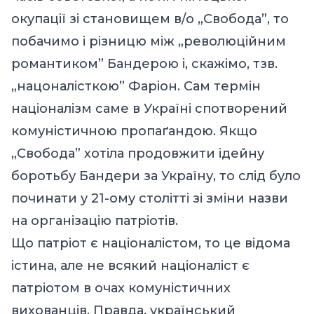
окупації зі становищем в/о „Свобода”, то
побачимо і різницю між „революційним
романтиком” Бандерою і, скажімо, тзв.
„нацоналісткою” Фаріон. Сам термін
націоналізм саме в Україні спотворений
комуністичною пропаґандою. Якщо
„Свобода” хотіла продовжити ідейну
боротьбу Бандери за Україну, то слід було
починати у 21-ому столітті зі зміни назви
на організацію патріотів.
Що патріот є націоналістом, то це відома
істина, але не всякий націоналіст є
патріотом в очах комуністичних
вихованців. Правда, український