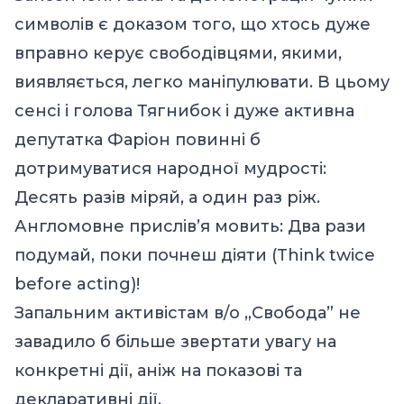
символів є доказом того, що хтось дуже
вправно керує свободівцями, якими,
виявляється, легко маніпулювати. В цьому
сенсі і голова Тягнибок і дуже активна
депутатка Фаріон повинні б
дотримуватися народної мудрості:
Десять разів міряй, а один раз ріж.
Англомовне прислів’я мовить: Два рази
подумай, поки почнеш діяти (Think twice
before acting)!
Запальним активістам в/о „Свобода” не
завадило б більше звертати увагу на
конкретні дії, аніж на показові та
декларативні дії.