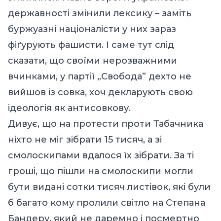
державності змінили лексику – заміть
буржуазні націоналісти у них зараз
фіґурують фашисти. І саме тут слід
сказати, що своїми нерозважними
вчинками, у партії „Свобода” дехто не
вийшов із совка, хоч декларують свою
ідеологія як антисовкову.
Дивує, що на протести проти Табачника
ніхто не міг зібрати 15 тисяч, а зі
смолоскипами вдалося їх зібрати. За ті
гроші, що пішли на смолоскипи могли
бути видані сотки тисяч листівок, які були
б багато кому пролили світло на Степана
Бандеру, який не даремно і посмертно