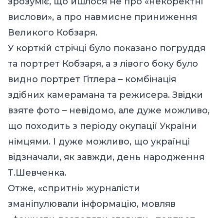
зрозуміє, що йшлося не про «некоректні
вислови», а про навмисне приниження
Великого Кобзаря.
У корткій стрічці було показано погруддя
та портрет Кобзаря, а з лівого боку було
видно портрет Гітлера – комбінація
здібних камерамана та режисера. Звідки
взяте фото – невідомо, але дуже можливо,
що походить з періоду окупації України
німцями. І дуже можливо, що українці
відзначали, як завжди, день народження
Т.Шевченка.
Отже, «спритні» журналісти
зманіпулювали інформацію, мовляв