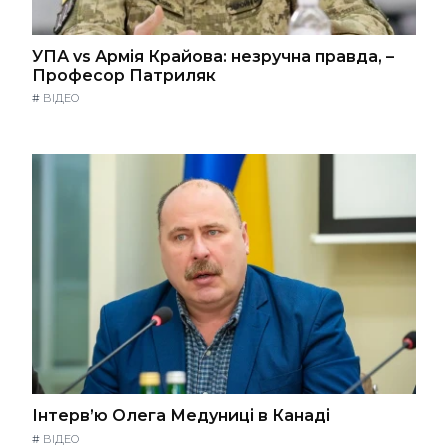
УПА vs Армія Крайова: незручна правда, –
Професор Патриляк
#
ВІДЕО
Інтерв’ю Олега Медуниці в Канаді
#
ВІДЕО