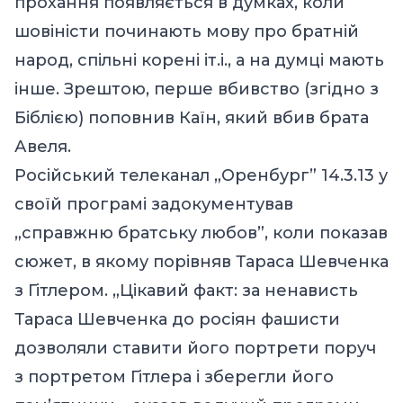
прохання появляється в думках, коли
шовіністи починають мову про братній
народ, спільні корені іт.і., а на думці мають
інше. Зрештою, перше вбивство (згідно з
Біблією) поповнив Каїн, який вбив брата
Авеля.
Російський телеканал „Оренбург” 14.3.13 у
своїй програмі задокументував
„справжню братську любов”, коли показав
сюжет, в якому порівняв Тараса Шевченка
з Гітлером. „Цікавий факт: за ненависть
Тараса Шевченка до росіян фашисти
дозволяли ставити його портрети поруч
з портретом Гітлера і зберегли його