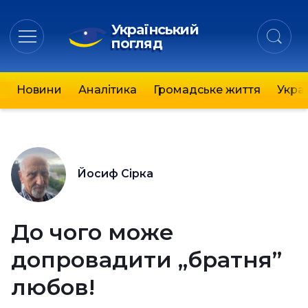
Український
погляд
Новини
Аналітика
Громадське життя
Украї
Йосиф Сірка
До чого може
допровадити „братня”
любов!