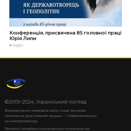
Конференція, присвячена 85 головної праці
Юрія Липи
#
ВІДЕО
©2009-2024, Український погляд.
Використання матеріалів сайту лише за умови
посилання (для інтернет-видань — гіперпосилання)
на «ukrpohliad.org».
Рекламні матеріали позначаються позначкою ad.