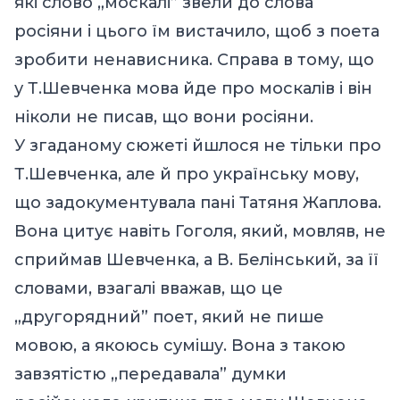
які слово „москалі” звели до слова
росіяни і цього їм вистачило, щоб з поета
зробити ненависника. Справа в тому, що
у Т.Шевченка мова йде про москалів і він
ніколи не писав, що вони росіяни.
У згаданому сюжеті йшлося не тільки про
Т.Шевченка, але й про українську мову,
що задокументувала пані Татяня Жаплова.
Вона цитує навіть Гоголя, який, мовляв, не
сприймав Шевченка, а В. Белінський, за її
словами, взагалі вважав, що це
„другорядний” поет, який не пише
мовою, а якоюсь сумішу. Вона з такою
завзятістю „передавала” думки