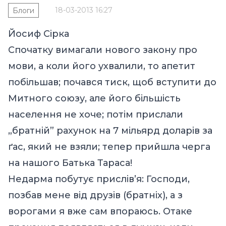
18-03-2013 16:27
Блоги
Йосиф Сірка
Спочатку вимагали нового закону про
мови, а коли його ухвалили, то апетит
побільшав; почався тиск, щоб вступити до
Митного союзу, але його більшість
населення не хоче; потім прислали
„братній” рахунок на 7 мільярд доларів за
ґас, який не взяли; тепер прийшла черга
на нашого Батька Тараса!
Недарма побутує прислів’я: Господи,
позбав мене від друзів (братніх), а з
ворогами я вже сам впораюсь. Отаке