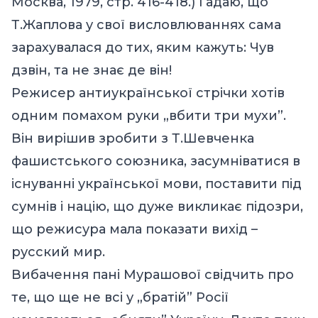
Москва, 1979, стр. 416-418.) Гадаю, що
Т.Жаплова у свої висловлюваннях сама
зарахувалася до тих, яким кажуть: Чув
дзвін, та не знає де він!
Режисер антиукраїнської стрічки хотів
одним помахом руки „вбити три мухи”.
Він вирішив зробити з Т.Шевченка
фашистського союзника, засумніватися в
існуванні української мови, поставити під
сумнів і націю, що дуже викликає підозри,
що режисура мала показати вихід –
русский мир.
Вибачення пані Мурашової свідчить про
те, що ще не всі у „братій” Росії