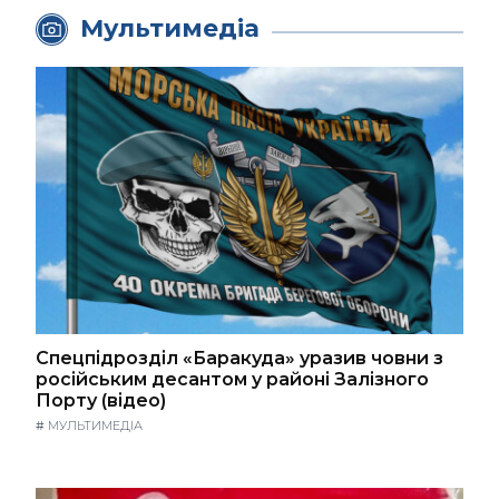
Мультимедіа
Спецпідрозділ «Баракуда» уразив човни з
російським десантом у районі Залізного
Порту (відео)
#
МУЛЬТИМЕДІА