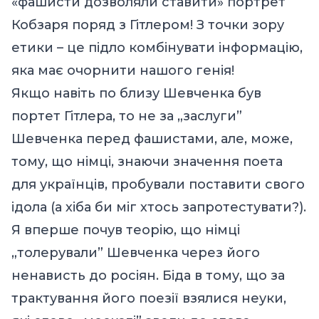
«фашисти дозволяли ставити» портрет
Кобзаря поряд з Гітлером! З точки зору
етики – це підло комбінувати інформацію,
яка має очорнити нашого генія!
Якщо навіть по близу Шевченка був
портет Гітлера, то не за „заслуги”
Шевченка перед фашистами, але, може,
тому, що німці, знаючи значення поета
для українців, пробували поставити свого
ідола (а хіба би міг хтось запротестувати?).
Я вперше почув теорію, що німці
„толерували” Шевченка через його
ненависть до росіян. Біда в тому, що за
трактування його поезії взялися неуки,