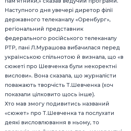
пам’ятники,» сказав ведучий програми.
Наступного дня увечері диретор філії
державного телеканалу «Оренбург»,
регіональний представник
федерального російського телеканалу
РТР, пані Л.Мурашова вибачилася перед
українською спільнотою й визнала, що «в
сюжеті про Шевченка були некоректні
вислови». Вона сказала, що журналісти
поважають творчість Т.Шевченка (хоч
показали цілковито щось інше).
Хто мав змогу подивитись названий
«сюжет» про Т.Шевченка та послухати
деякі висловлювання в ньому, то