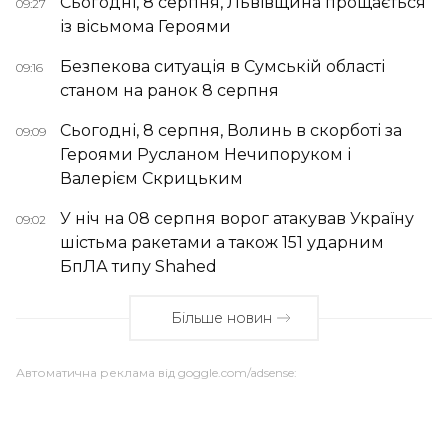
Сьогодні, 8 серпня, Львівщина прощається
09:27
із вісьмома Героями
Безпекова ситуація в Сумській області
09:16
станом на ранок 8 серпня
Сьогодні, 8 серпня, Волинь в скорботі за
09:09
Героями Русланом Нечипоруком і
Валерієм Скрицьким
У ніч на 08 серпня ворог атакував Україну
09:02
шістьма ракетами а також 151 ударним
БпЛА типу Shahed
Більше новин
Автоматична реклама від goggle.com/adsense: