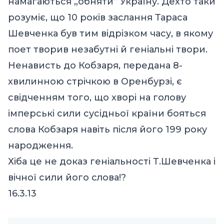
намагаються „обняти” Україну. Дехто таки
розуміє, що 10 років заслання Тараса
Шевченка був тим відрізком часу, в якому
поет творив незабутні й геніальні твори.
Ненависть до Кобзаря, передана 8-
хвилинною стрічкою в Оренбурзі, є
свідченням того, що хворі на голову
імперські сили сусідньої країни бояться
слова Кобзаря навіть після його 199 року
народження.
Хіба це не доказ геніальності Т.Шевченка і
вічної сили його слова!?
16.3.13