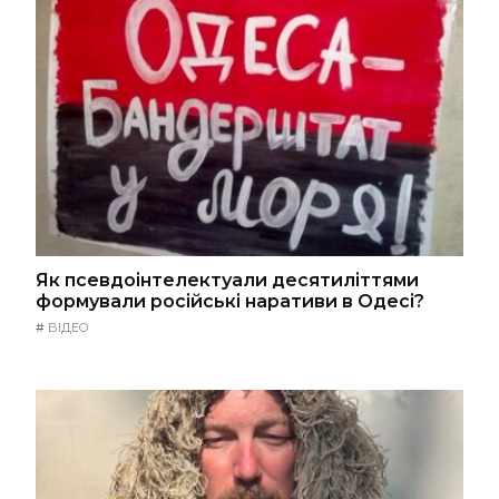
Як псевдоінтелектуали десятиліттями
формували російські наративи в Одесі?
#
ВІДЕО