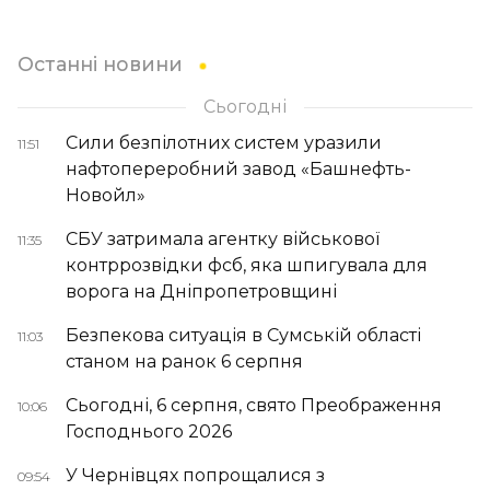
Останні новини
Сьогодні
Сили безпілотних систем уразили
11:51
нафтопереробний завод «Башнефть-
Новойл»
СБУ затримала агентку військової
11:35
контррозвідки фсб, яка шпигувала для
ворога на Дніпропетровщині
Безпекова ситуація в Сумській області
11:03
станом на ранок 6 серпня
Сьогодні, 6 серпня, свято Преображення
10:06
Господнього 2026
У Чернівцях попрощалися з
09:54