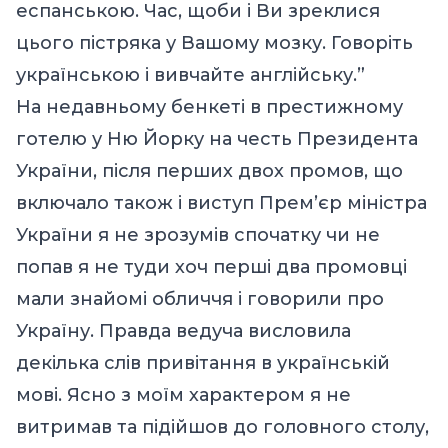
еспанською. Час, щоби і Ви зреклися
цього пістряка у Вашому мозку. Говоріть
українською і вивчайте англійську.”
На недавньому бенкеті в престижному
готелю у Ню Йорку на честь Президента
України, після перших двох промов, що
включало також і виступ Прем’єр міністра
України я не зрозумів спочатку чи не
попав я не туди хоч перші два промовці
мали знайомі обличчя і говорили про
Україну. Правда ведуча висловила
декілька слів привітання в українській
мові. Ясно з моїм характером я не
витримав та підійшов до головного столу,