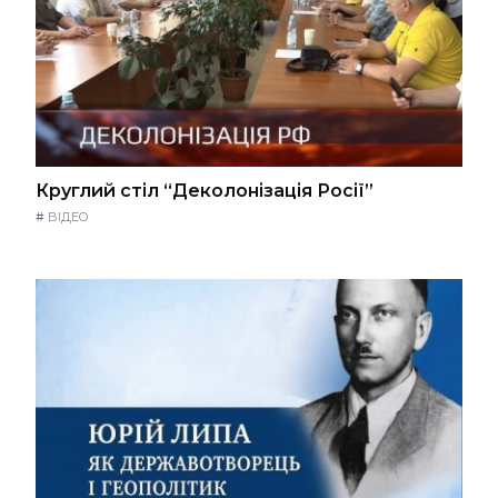
Круглий стіл “Деколонізація Росії”
#
ВІДЕО