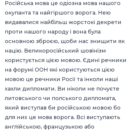
Російська мова це одіозна мова нашого
окупанта та найгіршого ворога. Нею
видавалися найбільш жорстокі декрети
проти нашого народу і вона була
основною зброєю, щоби нас знищити як
націю. Великоросійський шовінізм
користується цією мовою. Єдині речники
на форумі ООН які користуються цією
мовою це речники Росії та інколи наші
хахли дипломати. Ви ніколи не почуєте
литовського чи полського дипломата,
який виступав би російською мовою бо
для них це мова ворога. Всі виступають
англійською, французькою або