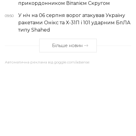
прикордонником Віталієм Скругом
У ніч на 06 серпня ворог атакував Україну
09:50
ракетами Онікс та Х-31П і 101 ударним БпЛА
типу Shahed
Більше новин
Автоматична реклама від goggle.com/adsense: