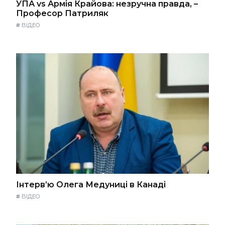
УПА vs Армія Крайова: незручна правда, –
Професор Патриляк
#
ВІДЕО
Інтерв’ю Олега Медуниці в Канаді
#
ВІДЕО