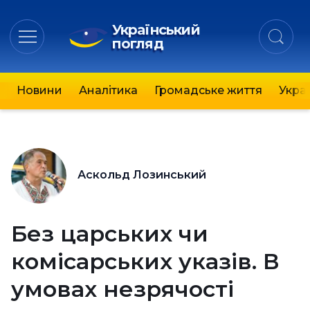
Український
погляд
Новини
Аналітика
Громадське життя
Украї
Аскольд Лозинський
Без царських чи
комісарських указів. В
умовах незрячості