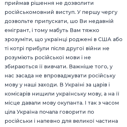
приймав рішення не дозволити
російськомовний виступ. У першу чергу
дозвольте припускати, шо Ви недавній
емігрант, і тому мабуть Вам тяжко
зрозуміти, що українці роджені в США або
ті котрі прибули після другої війни не
розуміють російської мови і не
збираються її вивчати. Важніше того, у
нас засада не впроваджувати російську
мову у наші заходи. В Україні за царів і
комісарів нищили українську мову, а на її
місце давали мову окупанта. І так з часом
ціла Україна почала говорити по
російськи і напевно для великої частина