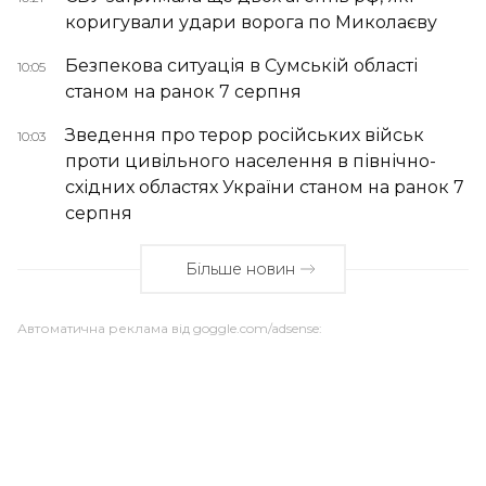
коригували удари ворога по Миколаєву
Безпекова ситуація в Сумській області
10:05
станом на ранок 7 серпня
Зведення про терор російських військ
10:03
проти цивільного населення в північно-
східних областях України станом на ранок 7
серпня
Більше новин
Автоматична реклама від goggle.com/adsense: