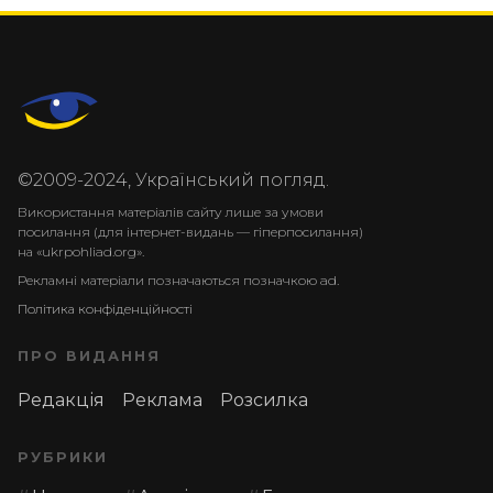
©2009-2024, Український погляд.
Використання матеріалів сайту лише за умови
посилання (для інтернет-видань — гіперпосилання)
на «ukrpohliad.org».
Рекламні матеріали позначаються позначкою ad.
Політика конфіденційності
ПРО ВИДАННЯ
Редакція
Реклама
Розсилка
РУБРИКИ