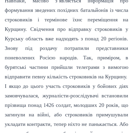
Навпаки, масово з’являється інформація про
формування зведених похідних батальйонів із числа
строковиків і термінове їхнє переміщення на
Курщину. Свідчення про відправку строковиків у
Курську область вже надходять з понад 20 регіонів.
Знову під роздачу потрапили представники
поневолених Росією народів. Так, приміром, в
бурятські частини прийшли телеграми з вимогою
відправити певну кількість строковиків на Курщину.
І якщо до цього участь строковиків у бойових діях
замовчувалася, журналісти-розслідувачі встановили
прізвища понад 1426 солдат, молодших 20 років, що
загинули на війні, або строковиків примушували
укладати контракти, тепер ніхто не панькається. Або