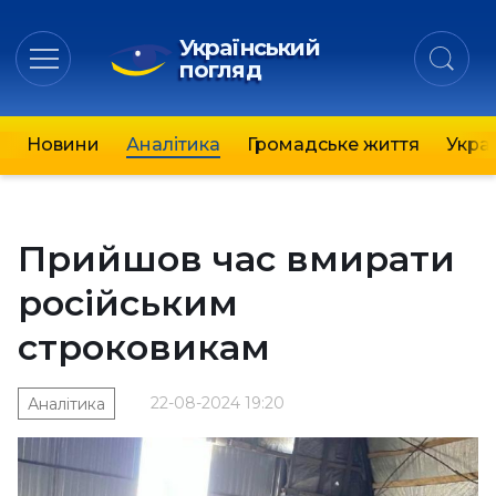
Український
погляд
Новини
Аналітика
Громадське життя
Украї
Прийшов час вмирати
російським
строковикам
22-08-2024 19:20
Аналітика