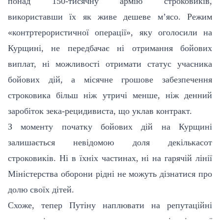
понад 150-тисячну армію строковиків,
використавши їх як живе дешеве м’ясо. Режим
«контртерористичної операції», яку оголосили на
Курщині, не передбачає ні отримання бойових
виплат, ні можливості отримати статус учасника
бойових дій, а місячне грошове забезпечення
строковика більш ніж утричі менше, ніж денний
заробіток зека-рецидивиста, що уклав контракт.
З моменту початку бойових дій на Курщині
залишається невідомою доля декількасот
строковиків. Ні в їхніх частинах, ні на гарячій лінії
Міністерства оборони рідні не можуть дізнатися про
долю своїх дітей.
Схоже, тепер Путіну наплювати на репутаційні