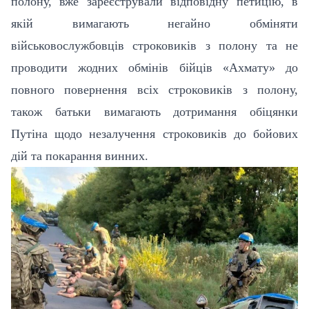
полону, вже зареєстрували відповідну петицію, в
якій вимагають негайно обміняти
військовослужбовців строковиків з полону та не
проводити жодних обмінів бійців «Ахмату» до
повного повернення всіх строковиків з полону,
також батьки вимагають дотримання обіцянки
Путіна щодо незалучення строковиків до бойових
дій та покарання винних.