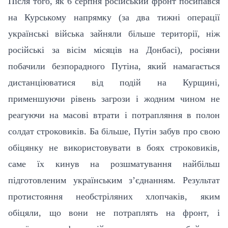
Після того, як 6 серпня російський фронт посипався
на Курському напрямку (за два тижні операції
українські війська зайняли більше території, ніж
російські за вісім місяців на Донбасі), росіяни
побачили безпорадного Путіна, який намагається
дистанціюватися від подій на Курщині,
применшуючи рівень загрози і жодним чином не
реагуючи на масові втрати і потрапляння в полон
солдат строковиків. Ба більше, Путін забув про свою
обіцянку не використовувати в боях строковиків,
саме їх кинув на розшматування найбільш
підготовленим українським з’єднанням. Результат
протистояння необстріляних хлопчаків, яким
обіцяли, що вони не потраплять на фронт, і