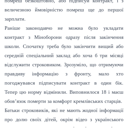
помреш безкоштовно, або підписуй контракт, і з
величезною ймовірністю помреш ще до першої
зарплати.
Раніше законодавчо не можна було укладати
контракт з Міноборони одразу після закінчення
школи. Спочатку треба було закінчити вищий або
середній спеціальний заклад або хоча б три місяці
відслужити строковиком. Зрозуміло, що отримуючи
правдиву інформацію з фронту, мало хто
погоджувався підписувати контракт в один бік.
Тепер цю норму відмінили. Виповнилося 18 і маєш
обов’язок померти за комфорт кремлівських старців.
Батьки строковиків, які не мають жодної інформації
про долю своїх дітей, окрім відео з українського