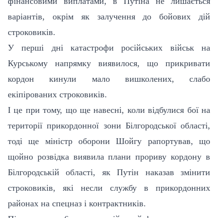
фінансовими виплатами, в Путіна не лишається
варіантів, окрім як залучення до бойових дій
строковиків.
У перші дні катастрофи російських військ на
Курському напрямку виявилося, що прикривати
кордон кинули мало вишколених, слабо
екіпірованих строковиків.
І це при тому, що ще навесні, коли відбулися бої на
території прикордонної зони Білгородської області,
тоді ще міністр оборони Шойгу рапортував, що
щойно розвідка виявила плани прориву кордону в
Білгородській області, як Путін наказав змінити
строковиків, які несли службу в прикордонних
районах на спецназ і контрактників.