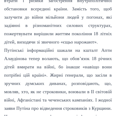
втрати і ризики загострення внутріполітичної
обстановки всередині країни. Замість того, щоб
залучити до війни мільйони людей у погонах, які
задіянні в різноманітних силових структурах,
пожертвувати вирішили життям покоління 18 літніх
дітей, виходячи зі звичного «єщьо нарожают».
Путінські інформаційні шакали на кшталт Апти
Алаудінова тепер волають, що обов’язок 18 річних
дітей вмирати на війні, бо інакше «навіщо вони
потрібні цій країні». Жирні генерали, що засіли в
зручних думських диванах, розповідають, що,
мовляв, хто, як не строковики, воювали в ІІ світовій
війні, Афганістані та чеченських кампаніях. І жодної
заяви Путіна про відведення строковиків з Курщини.