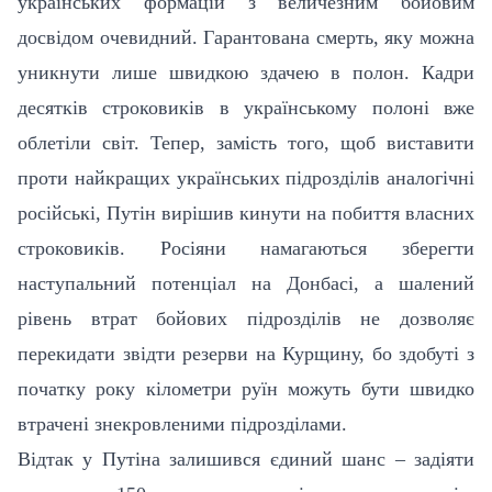
українських формацій з величезним бойовим
досвідом очевидний. Гарантована смерть, яку можна
уникнути лише швидкою здачею в полон. Кадри
десятків строковиків в українському полоні вже
облетіли світ. Тепер, замість того, щоб виставити
проти найкращих українських підрозділів аналогічні
російські, Путін вирішив кинути на побиття власних
строковиків. Росіяни намагаються зберегти
наступальний потенціал на Донбасі, а шалений
рівень втрат бойових підрозділів не дозволяє
перекидати звідти резерви на Курщину, бо здобуті з
початку року кілометри руїн можуть бути швидко
втрачені знекровленими підрозділами.
Відтак у Путіна залишився єдиний шанс – задіяти