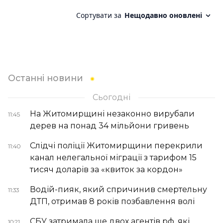
Останні новини
Сьогодні
На Житомирщині незаконно вирубали
11:45
дерев на понад 34 мільйони гривень
Слідчі поліції Житомирщини перекрили
11:40
канал нелегальної міграції з тарифом 15
тисяч доларів за «квиток за кордон»
Водій-пияк, який спричинив смертельну
11:33
ДТП, отримав 8 років позбавлення волі
СБУ затримала ще двох агентів рф, які
10:21