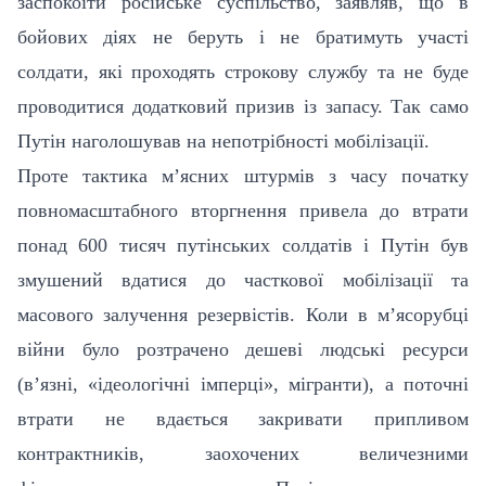
заспокоїти російське суспільство, заявляв, що в
бойових діях не беруть і не братимуть участі
солдати, які проходять строкову службу та не буде
проводитися додатковий призив із запасу. Так само
Путін наголошував на непотрібності мобілізації.
Проте тактика м’ясних штурмів з часу початку
повномасштабного вторгнення привела до втрати
понад 600 тисяч путінських солдатів і Путін був
змушений вдатися до часткової мобілізації та
масового залучення резервістів. Коли в м’ясорубці
війни було розтрачено дешеві людські ресурси
(в’язні, «ідеологічні імперці», мігранти), а поточні
втрати не вдається закривати припливом
контрактників, заохочених величезними