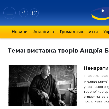
Новини
Аналітика
Громадське життя
Ук
Тема:
виставка творів Андрія 
Ненарати
19-05-2017 14:05
У видавництві
українського х
творчої кар’єр
видавництва ві
поспілкуватись
…