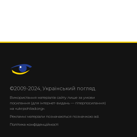
©2009-2024, Український погляд.
Використання матеріалів сайту лише за умови
посилання (для інтернет-видань — гіперпосилання)
на «ukrpohliad.org».
Рекламні матеріали позначаються позначкою ad.
Політика конфіденційності