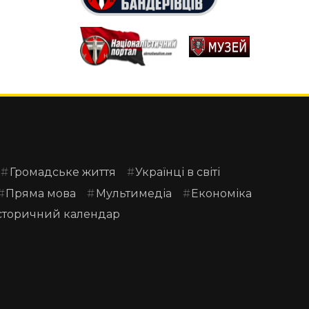
Громадське життя
Українці в світі
Пряма мова
Мультимедіа
Економіка
сторичний календар