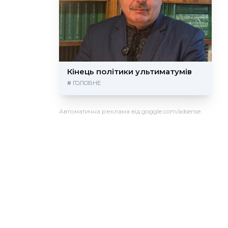
Кінець політики ультиматумів
#
ГОЛОВНЕ
Автоматична реклама від goggle.com/adsense: