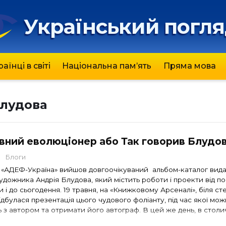
Український погл
раїнці в світі
Національна пам’ять
Пряма мова
Блудова
вний еволюціонер або Так говорив Блудо
Блоги
 «АДЕФ-Україна» вийшов довгоочікуваний альбом-каталог вид
удожника Андрія Блудова, який містить роботи і проекти від п
и і до сьогодення. 19 травня, на «Книжковому Арсеналі», біля ст
дбулася презентація цього чудового фоліанту, під час якої мо
 з автором та отримати його автограф. В цей же день, в столи