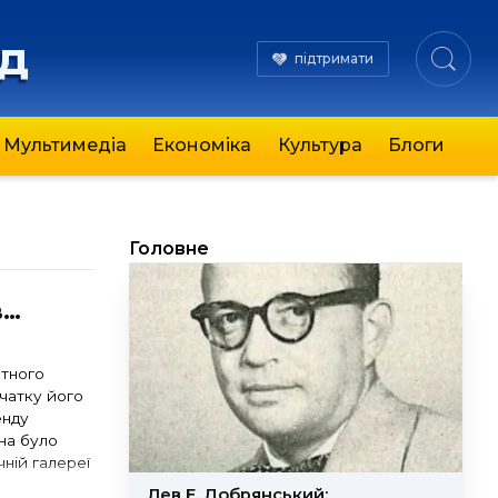
яд
підтримати
Мультимедіа
Економіка
Культура
Блоги
Головне
в…
атного
очатку його
енду
жна було
чній галереї
Лев Е. Добрянський: