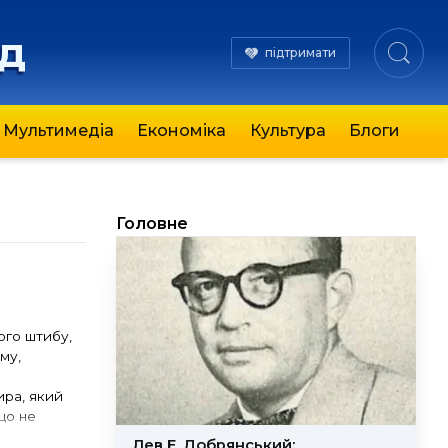
яд
підтримати
Мультимедіа
Економіка
Культура
Блоги
Головне
ого штибу,
му,
е
ира, який
що не
Лев Е. Добрянський: