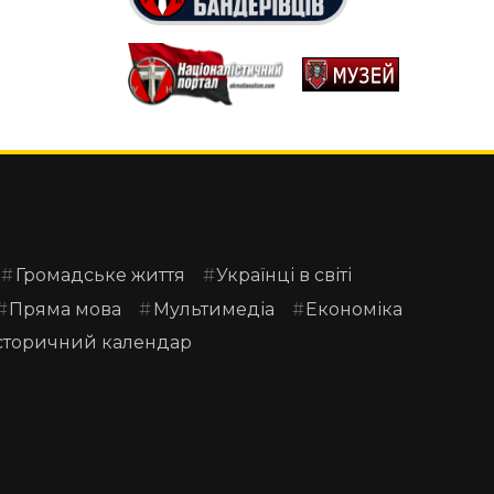
Громадське життя
Українці в світі
Пряма мова
Мультимедіа
Економіка
сторичний календар