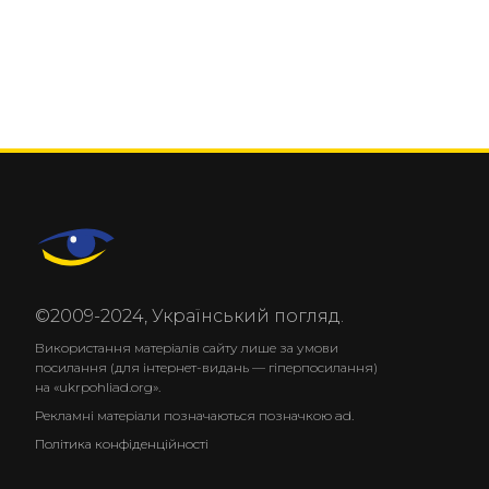
©2009-2024, Український погляд.
Використання матеріалів сайту лише за умови
посилання (для інтернет-видань — гіперпосилання)
на «ukrpohliad.org».
Рекламні матеріали позначаються позначкою ad.
Політика конфіденційності