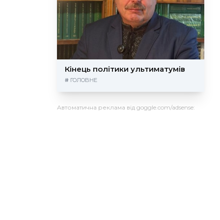
Кінець політики ультиматумів
#
ГОЛОВНЕ
Автоматична реклама від goggle.com/adsense: