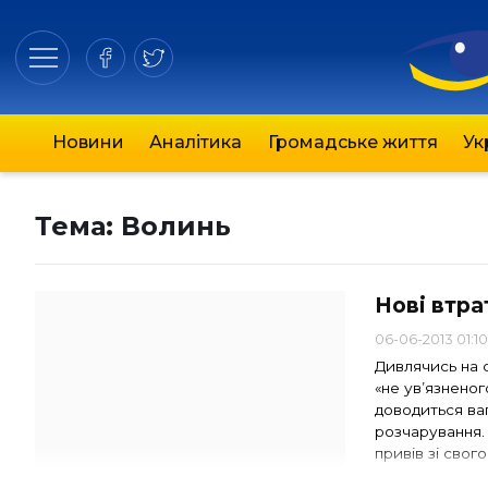
Новини
Аналітика
Громадське життя
Ук
Тема:
Волинь
Нові втра
06-06-2013 01:1
Дивлячись на 
«не ув’язнено
доводиться ваг
розчарування.
привів зі свог
завагалися «зм