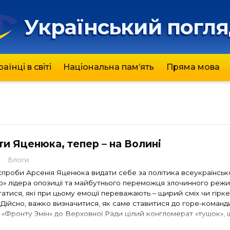
Український погл
раїнці в світі
Національна пам’ять
Пряма мова
ти Яценюка, тепер – на Волині
0
Блоги
спроби Арсенія Яценюка видати себе за політика всеукраїнськ
го» лідера опозиції та майбутнього переможця злочинного режи
атися, які при цьому емоції переважають – щирий сміх чи гірк
 Дійсно, важко визначитися, як саме ставитися до горе-команд
о «Фронту Змін» до Верховної Ради цілий конгломерат «тушок», 
інити» …