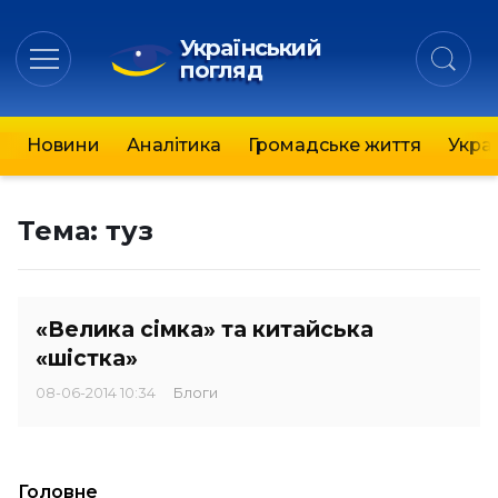
Український
погляд
Новини
Аналітика
Громадське життя
Украї
Тема:
туз
«Велика сімка» та китайська
«шістка»
08-06-2014 10:34
Блоги
Головне