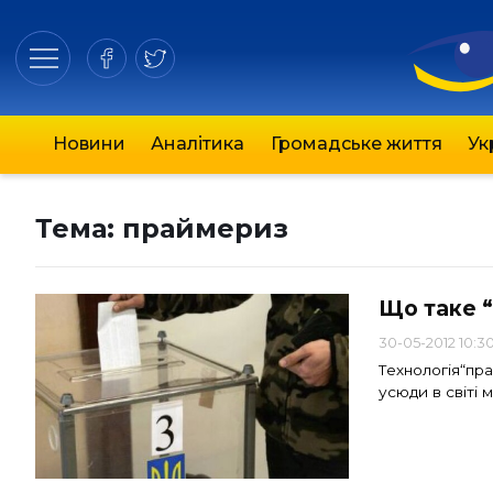
Новини
Аналітика
Громадське життя
Ук
Тема:
праймериз
Що таке “
30-05-2012 10:3
Технологія“пр
усюди в світі