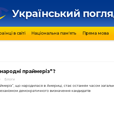
Український погл
раїнці в світі
Національна пам’ять
Пряма мова
народні праймеріз”?
0
Блоги
аймеріз”, що народилася в Америці, стає останнім часом загал
 механізмом демократичного визначення кандидатів