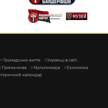
Громадське життя
Українці в світі
Пряма мова
Мультимедіа
Економіка
сторичний календар