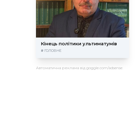
Кінець політики ультиматумів
#
ГОЛОВНЕ
Автоматична реклама від goggle.com/adsense: