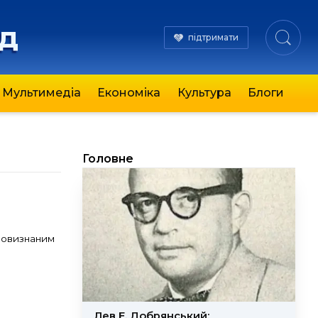
яд
підтримати
Мультимедіа
Економіка
Культура
Блоги
Головне
ьновизнаним
Лев Е. Добрянський: