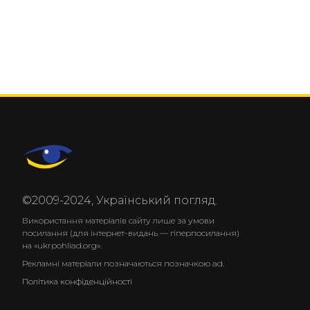
©2009-2024, Український погляд.
Використання матеріалів сайту лише за умови
посилання (для інтернет-видань — гіперпосилання)
на «ukrpohliad.org».
Рекламні матеріали позначаються позначкою ad.
Політика конфіденційності