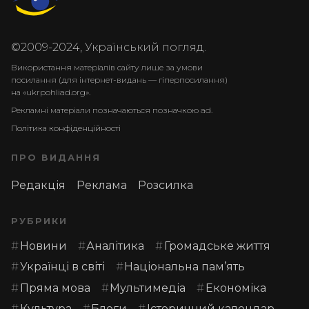
©2009-2024, Український погляд.
Використання матеріалів сайту лише за умови
посилання (для інтернет-видань — гіперпосилання)
на «ukrpohliad.org».
Рекламні матеріали позначаються позначкою ad.
Політика конфіденційності
ПРО ВИДАННЯ
Редакція
Реклама
Розсилка
РУБРИКИ
Новини
Аналітика
Громадське життя
Українці в світі
Національна пам’ять
Пряма мова
Мультимедіа
Економіка
Культура
Блоги
Історичний календар