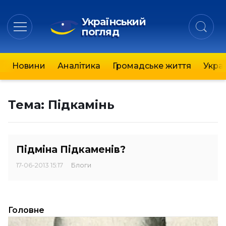
Український
погляд
Новини
Аналітика
Громадське життя
Украї
Тема:
Підкамінь
Підміна Підкаменів?
17-06-2013 15:17
Блоги
Головне