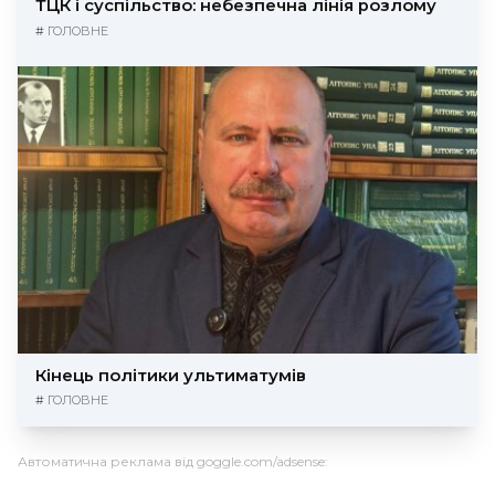
ТЦК і суспільство: небезпечна лінія розлому
#
ГОЛОВНЕ
Кінець політики ультиматумів
#
ГОЛОВНЕ
Автоматична реклама від goggle.com/adsense: