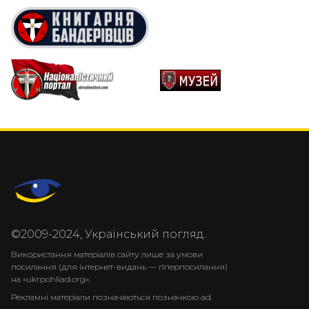
©2009-2024, Український погляд.
Використання матеріалів сайту лише за умови
посилання (для інтернет-видань — гіперпосилання)
на «ukrpohliad.org».
Рекламні матеріали позначаються позначкою ad.