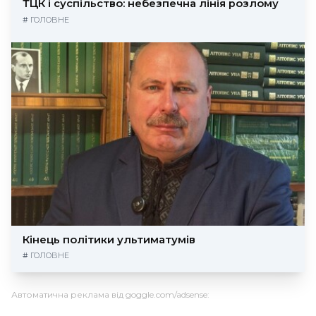
ТЦК і суспільство: небезпечна лінія розлому
#
ГОЛОВНЕ
Кінець політики ультиматумів
#
ГОЛОВНЕ
Автоматична реклама від goggle.com/adsense: