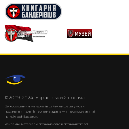
©2009-2024, Український погляд.
Використання матеріалів сайту лише за умови
посилання (для інтернет-видань — гіперпосилання)
на «ukrpohliad.org».
Рекламні матеріали позначаються позначкою ad.