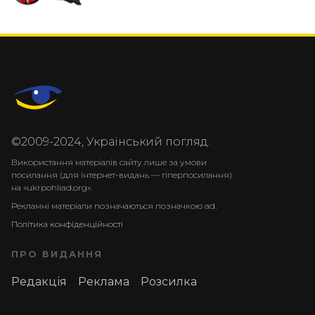
©2009-2024, Український погляд.
Використання матеріалів сайту лише за умови
посилання (для інтернет-видань — гіперпосилання)
на «ukrpohliad.org».
Рекламні матеріали позначаються позначкою ad.
Політика конфіденційності
ПРО ВИДАННЯ
Редакція
Реклама
Розсилка