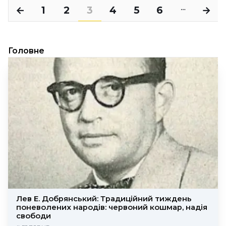
←
1
2
3
4
5
6
→
…
Головне
Лев Е. Добрянський: Традиційний тиждень
поневолених народів: червоний кошмар, надія
свободи