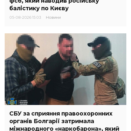
фсб, який наводив російську
балістику по Києву
05-08-2026 15:03
Новини
СБУ за сприяння правоохоронних
органів Болгарії затримала
міжнародного «наркобарона», який