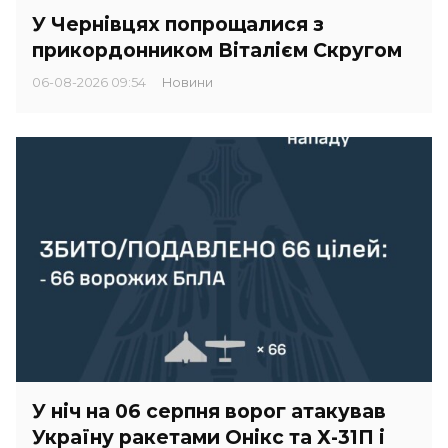
У Чернівцях попрощалися з
прикордонником Віталієм Скругом
06-08-2026 09:54
Новини
У ніч на 06 серпня ворог атакував
Україну ракетами Онікс та Х-31П і