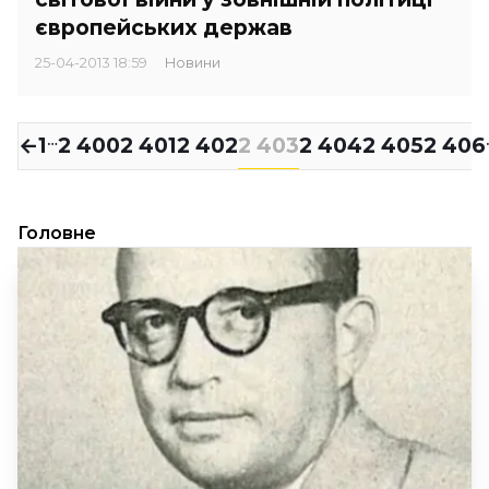
європейських держав
25-04-2013 18:59
Новини
←
1
2 400
2 401
2 402
2 403
2 404
2 405
2 406
…
Головне