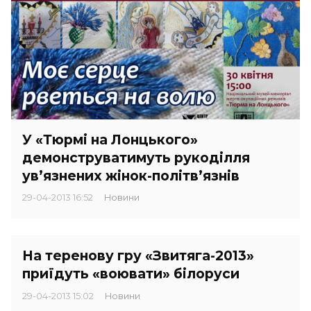
У «Тюрмі на Лонцького»
демонструватимуть рукоділля
ув’язнених жінок-політв’язнів
29-04-2013 16:52
Новини
На теренову гру «Звитяга-2013»
приїдуть «воювати» білоруси
29-04-2013 15:02
Новини