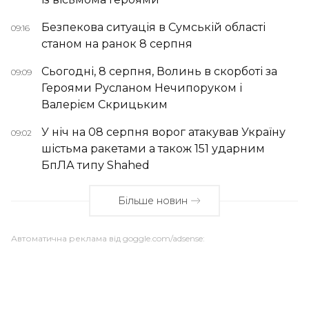
Безпекова ситуація в Сумській області
09:16
станом на ранок 8 серпня
Сьогодні, 8 серпня, Волинь в скорботі за
09:09
Героями Русланом Нечипоруком і
Валерієм Скрицьким
У ніч на 08 серпня ворог атакував Україну
09:02
шістьма ракетами а також 151 ударним
БпЛА типу Shahed
Більше новин
Автоматична реклама від goggle.com/adsense: