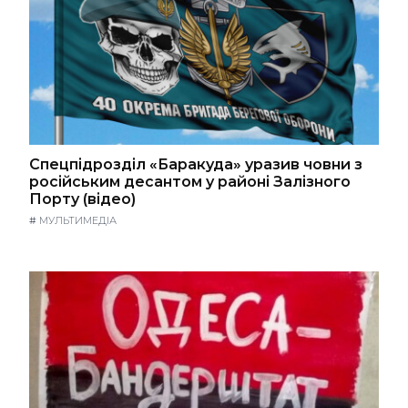
Спецпідрозділ «Баракуда» уразив човни з
російським десантом у районі Залізного
Порту (відео)
#
МУЛЬТИМЕДІА