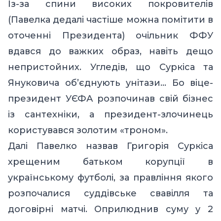
Із-за спини високих покровителів
(Павелка дедалі частіше можна помітити в
оточенні Президента) очільник ФФУ
вдався до важких образ, навіть дещо
непристойних. Угледів, що Суркіса та
Януковича об’єднують унітази… Бо віце-
президент УЄФА розпочинав свій бізнес
із сантехніки, а президент-злочинець
користувався золотим «троном».
Далі Павелко назвав Григорія Суркіса
хрещеним батьком корупції в
українському футболі, за правління якого
розпочалися суддівське свавілля та
договірні матчі. Оприлюднив суму у 2