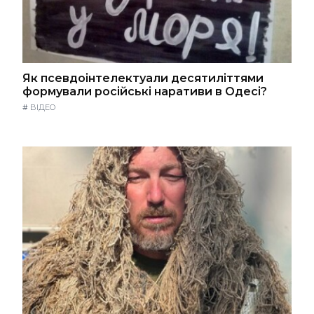
Як псевдоінтелектуали десятиліттями
формували російські наративи в Одесі?
#
ВІДЕО