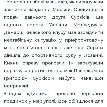
тренерів та вболівальників, як виконували
злочинне завдання Москви. Очевидно, з
подачі давнього друга Суркісів, ще
одного ворога України Медведчука.
Демарш київського клубу мав засвідчити
нестабільну ситуацію у прифронтовому
місті, додати неспокою і таке інше. Справа
дійшла до спортивного суду у Лозанні.
Кияни справу програли, їм зарахували
поразку, а протистояння між Павелком та
Григорієм Суркісом набуло найвищої
неприязні.
Згодом «Динамо» провело черговий
поєдинок у Маріуполі. Все обійшлося для