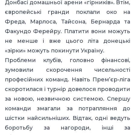
Донбасі домашньої арени «гірників». Втім,
європейські гранди поклали око на
Фреда, Марлоса, Тайсона, Бернарда та
Факундо Ферейру. Платити вони можуть
не менше і вже цього літа донецькі
«зірки» можуть покинути Україну.
Проблеми клубів, головно фінансові,
зумовили скорочення чисельності
професійних команд. Навіть Прем
’
єр-ліга
скоротилася і турнір довелося проводити
за новою, незвичною системою.
С
першу
команди змагали за потрапляння до
шістки найсильніших. Відтак, одні ведуть
боротьбу за нагороди, інші за