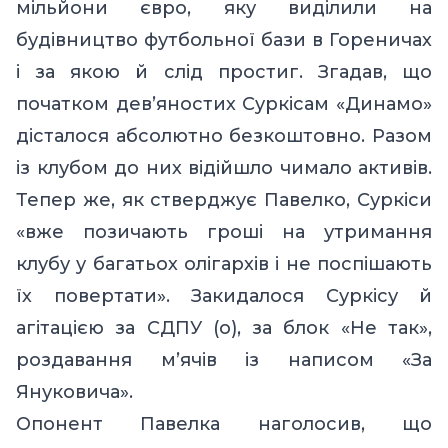
мільйони євро, яку виділили на
будівництво футбольної бази в Гореничах
і за якою й слід простиг. Згадав, що
початком дев’яностих Суркісам «Динамо»
дісталося абсолютно безкоштовно. Разом
із клубом до них відійшло чимало активів.
Тепер же, як стверджує Павелко, Суркіси
«вже позичають гроші на утримання
клубу у багатьох олігархів і не поспішають
їх повертати». Закидалося Суркісу й
агітацією за СДПУ (о), за блок «Не так»,
роздавання м
’
ячів із написом «За
Януковича»
.
Опонент Павелка наголосив, що