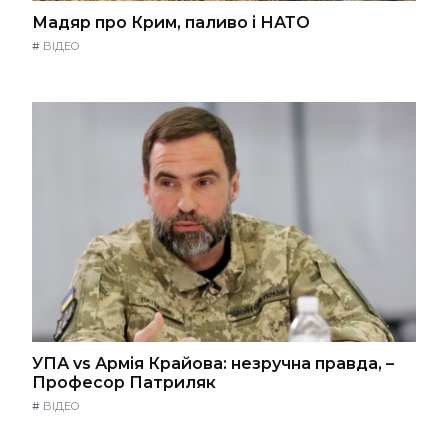
Мадяр про Крим, паливо і НАТО
#
ВІДЕО
УПА vs Армія Крайова: незручна правда, –
Професор Патриляк
#
ВІДЕО