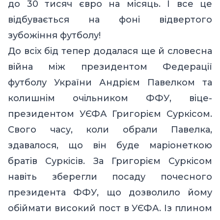
до 30 тисяч євро на місяць. І все це
відбувається на фоні відвертого
зубожіння футболу!
До всіх бід тепер додалася ще й словесна
війна між президентом Федерації
футболу України Андрієм Павелком та
колишнім очільником ФФУ, віце-
президентом УЄФА Григорієм Суркісом.
Свого часу, коли обрали Павелка,
здавалося, що він буде маріонеткою
братів Суркісів. За Григорієм Суркісом
навіть зберегли посаду почесного
президента ФФУ, що дозволило йому
обіймати високий пост в УЄФА. Із плином