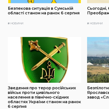
Безпекова ситуація в Сумській
Сьогодні, 
області станом на ранок 6 серпня
Преображ
#
НОВИНИ
#
НОВИНИ
Зведення про терор російських
Безпілотн
військ проти цивільного
Ярославс
населення в північно-східних
завод «С
областях України станом на ранок
6 серпня