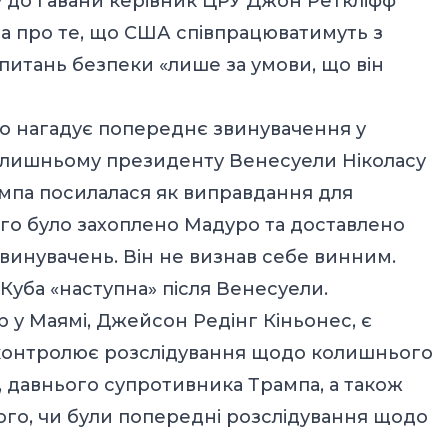
ту до Гавани керівник ЦРУ Джон Реткліфф
а про те, що США співпрацюватимуть з
питань безпеки «лише за умови, що він
о нагадує попереднє звинувачення у
колишньому президенту Венесуели Ніколасу
ампа посилалася як виправдання для
кого було захоплено Мадуро та доставлено
винувачень. Він не визнав себе винним.
Куба «наступна» після Венесуели.
у Маямі, Джейсон Редінг Кіньонес, є
контролює розслідування щодо колишнього
 давнього супротивника Трампа, а також
го, чи були попередні розслідування щодо