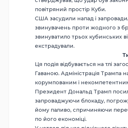
стверджував, що удар був законн
повітряний простір Куби.
США засудили напад і запровадил
звинувачень проти жодного з бра
звинуватило трьох кубинських війс
екстрадували.
Т
Ця подія відбувається на тлі за
Гаваною. Адміністрація Трампа 
корумпованим і некомпетентним 
Президент Дональд Трамп посили
запроваджуючи блокаду, погрож
йому паливо, спричиняючи переб
по його економіці.