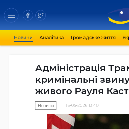
Новини
Аналітика
Громадське життя
Ук
Адміністрація Тра
кримінальні звин
живого Рауля Кас
16-05-2026 13:40
Новини