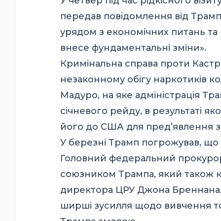
У четвер під час рідкісного візи
передав повідомлення від Трамп
урядом з економічних питань та 
внесе фундаментальні зміни».
Кримінальна справа проти Кастр
незаконному обігу наркотиків 
Мадуро, на яке адміністрація Тр
січневого рейду, в результаті я
його до США для пред’явлення з
У березні Трамп погрожував, що 
Головний федеральний прокурор 
союзником Трампа, який також 
директора ЦРУ Джона Бреннана,
ширші зусилля щодо вивчення то