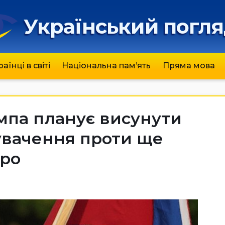
Український погл
раїнці в світі
Національна пам’ять
Пряма мова
мпа планує висунути
увачення проти ще
тро