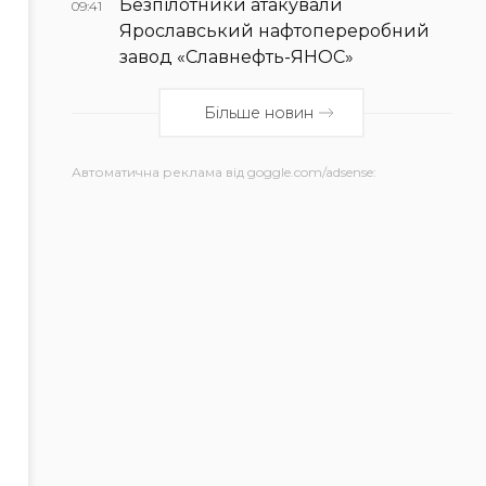
Безпілотники атакували
09:41
Ярославський нафтопереробний
завод «Славнефть-ЯНОС»
Більше новин
Автоматична реклама від goggle.com/adsense: