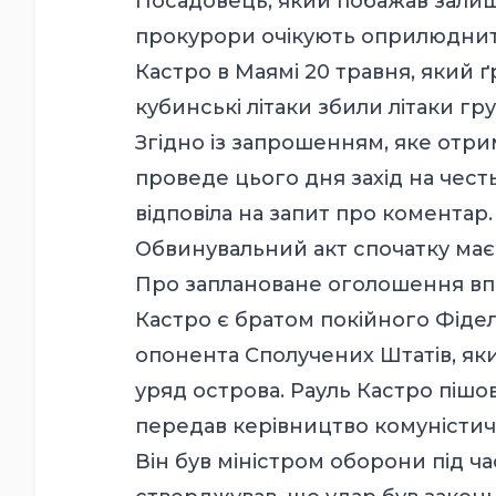
Посадовець, який побажав залиш
прокурори очікують оприлюднит
Кастро в Маямі 20 травня, який ґ
кубинські літаки збили літаки гр
Згідно із запрошенням, яке отри
проведе цього дня захід на чест
відповіла на запит про коментар.
Обвинувальний акт спочатку має
Про заплановане оголошення впе
Кастро є братом покійного Фіде
опонента Сполучених Штатів, як
уряд острова. Рауль Кастро пішов
передав керівництво комуністичн
Він був міністром оборони під ч