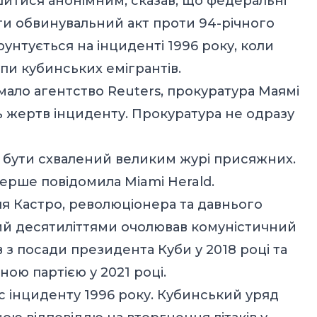
итися анонімним, сказав, що федеральні
и обвинувальний акт проти 94-річного
рунтується на інциденті 1996 року, коли
упи кубинських емігрантів.
мало агентство Reuters, прокуратура Маямі
ь жертв інциденту. Прокуратура не одразу
 бути схвалений великим журі присяжних.
рше повідомила Miami Herald.
ля Кастро, революціонера та давнього
ий десятиліттями очолював комуністичний
 з посади президента Куби у 2018 році та
ою партією у 2021 році.
ас інциденту 1996 року. Кубинський уряд