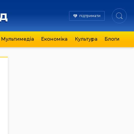
яд
підтримати
Мультимедіа
Економіка
Культура
Блоги