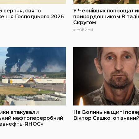
6 серпня, свято
У Чернівцях попрощали
ення Господнього 2026
прикордонником Віталі
Скругом
#
НОВИНИ
ики атакували
На Волинь на щиті пове
ький нафтопереробний
Віктор Сашко, опізнани
лавнефть-ЯНОС»