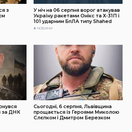
ся з
У ніч на 06 серпня ворог атакував
єм
Україну ракетами Онікс та Х-31П і
101 ударним БпЛА типу Shahed
#
НОВИНИ
рнувся
Сьогодні, 6 серпня, Львівщина
й за ДНК
прощається із Героями Миколою
Слєпком і Дмитром Березком