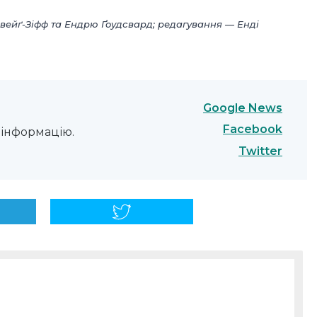
цвейґ-Зіфф та Ендрю Ґоудсвард; редагування — Енді
Google News
Facebook
інформацію.
Twitter