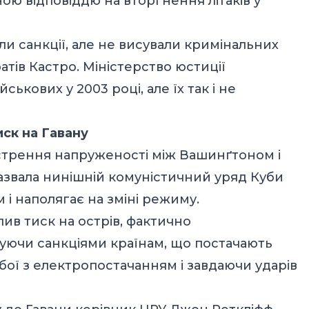
ою відповіддю на вторгнення літаків у
и санкції, але не висували кримінальних
тів Кастро. Міністерство юстиції
ькових у 2003 році, але їх так і не
иск на Гавану
гострення напруженості між Вашинґтоном і
назвала нинішній комуністичний уряд Куби
і наполягає на зміні режиму.
в тиск на острів, фактично
уючи санкціями країнам, що постачають
ої з електропостачанням і завдаючи ударів