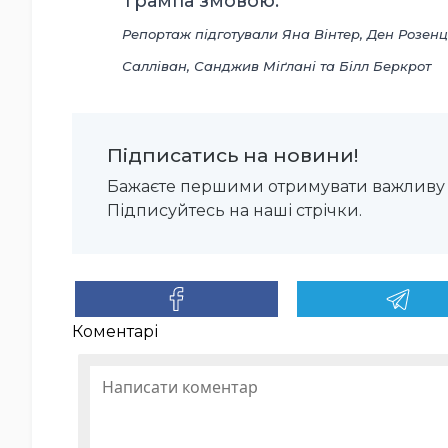
Трампа змовою.
Репортаж підготували Яна Вінтер, Ден Розен
Салліван, Санджив Міґлані та Білл Беркрот
Підписатись на новини!
Бажаєте першими отримувати важливу 
Підписуйтесь на наші стрічки.
Коментарі