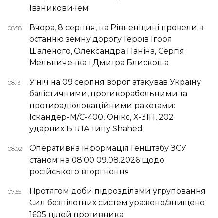
Іваниковичем
Вчора, 8 серпня, на Рівненщині провели в
08:58
останню земну дорогу Героїв Ігоря
Шаленого, Олександра Паніна, Сергія
Мельниченка і Дмитра Блискоша
У ніч на 09 серпня ворог атакував Україну
08:13
балістичними, протикорабельними та
протирадіолокаційними ракетами:
Іскандер-М/С-400, Онікс, Х-31П, 202
ударних БпЛА типу Shahed
Оперативна інформація Генштабу ЗСУ
08:02
станом на 08:00 09.08.2026 щодо
російського вторгнення
Протягом доби підрозділами угруповання
07:55
Сил безпілотних систем уражено/знищено
1605 цілей противника