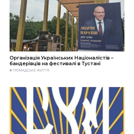
Організація Українських Націоналістів –
бандерівців на фестивалі в Тустані
#
ГРОМАДСЬКЕ ЖИТТЯ