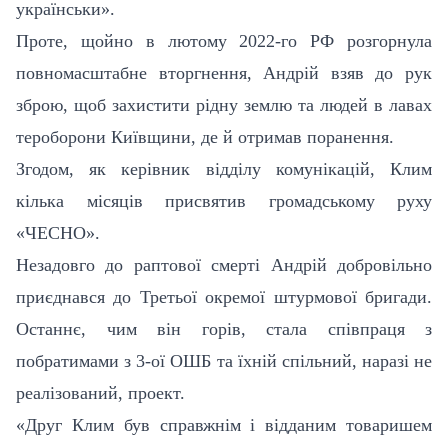
українськи».
Проте, щойно в лютому 2022-го РФ розгорнула
повномасштабне вторгнення, Андрій взяв до рук
зброю, щоб захистити рідну землю та людей в лавах
тероборони Київщини, де й отримав поранення.
Згодом, як керівник відділу комунікацій, Клим
кілька місяців присвятив громадському руху
«ЧЕСНО».
Незадовго до раптової смерті Андрій добровільно
приєднався до Третьої окремої штурмової бригади.
Останнє, чим він горів, стала співпраця з
побратимами з 3-ої ОШБ та їхній спільний, наразі не
реалізований, проект.
«Друг Клим був справжнім і відданим товаришем