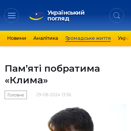
Український
погляд
Новини
Аналітика
Громадське життя
Украї
Пам’яті побратима
«Клима»
29-08-2024 13:36
Головне