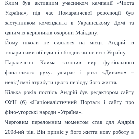
Клим був активним учасником кампанії «Чиста
Україна», під час Помаранчевої революції був
заступником коменданта в Українському Домі та
одним із керівників охорони Майдану.
Йому ніколи не сиділося на місці. Андрій із
товаришами об’їздив і обходив чи не всю Україну.
Паралельно Клима захопив вир футбольного
фанатського руху: ультрас і роза «Динамо» –
невід’ємні атрибути цього періоду його життя.
Кілька років поспіль Андрій був редактором сайту
ОУН (б) «Націоналістичний Портал» і сайту про
фіно-угорські народи «Уграїна».
Черговим переломним моментом став для Андрія
2008-ий рік. Він приніс у його життя нову роботу в