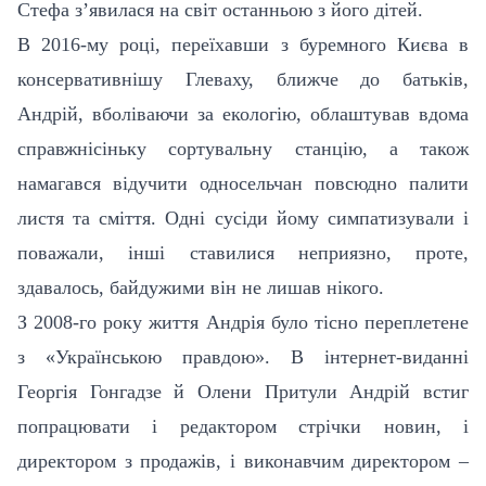
Стефа з’явилася на світ останньою з його дітей.
В 2016-му році, переїхавши з буремного Києва в
консервативнішу Глеваху, ближче до батьків,
Андрій, вболіваючи за екологію, облаштував вдома
справжнісіньку сортувальну станцію, а також
намагався відучити односельчан повсюдно палити
листя та сміття. Одні сусіди йому симпатизували і
поважали, інші ставилися неприязно, проте,
здавалось, байдужими він не лишав нікого.
З 2008-го року життя Андрія було тісно переплетене
з «Українською правдою». В інтернет-виданні
Георгія Гонгадзе й Олени Притули Андрій встиг
попрацювати і редактором стрічки новин, і
директором з продажів, і виконавчим директором –