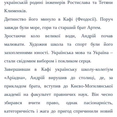
українській родині інженерів Ростислава та Тетяни
Клименків.
Дитинство його минуло в Кафі (Феодосії). Поруч
завжди були море, гори та старший брат Артем.
Зростаючи коло великої води, Андрій почав
малювати. Художня школа та спорт були його
захопленнями юності. Українська мова та Україна –
стали свідомим вибором і покликом серця.
Завершивши в Кафі українську школу-колегіум
«Аріадна», Андрій вирушив до столиці, де, за
прикладом брата, вступив до Києво-Могилянської
академії на факультет правничих наук. Він чесно
збирався вчити право, однак пасіонарність,
категоричність і жага до пригод спричинили новий