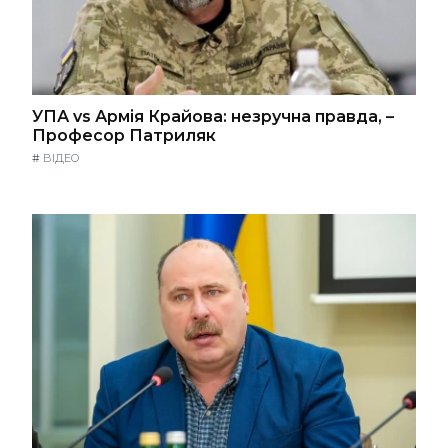
УПА vs Армія Крайова: незручна правда, –
Професор Патриляк
#
ВІДЕО