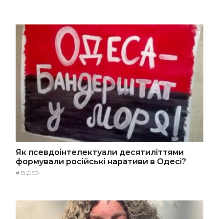
Як псевдоінтелектуали десятиліттями
формували російські наративи в Одесі?
#
ВІДЕО