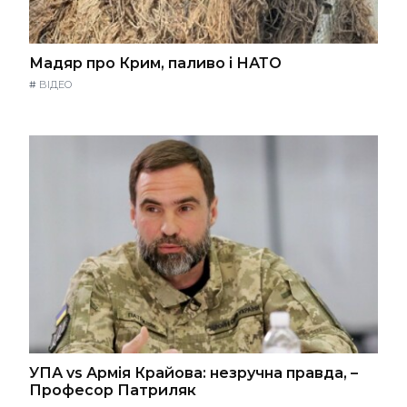
Мадяр про Крим, паливо і НАТО
#
ВІДЕО
УПА vs Армія Крайова: незручна правда, –
Професор Патриляк