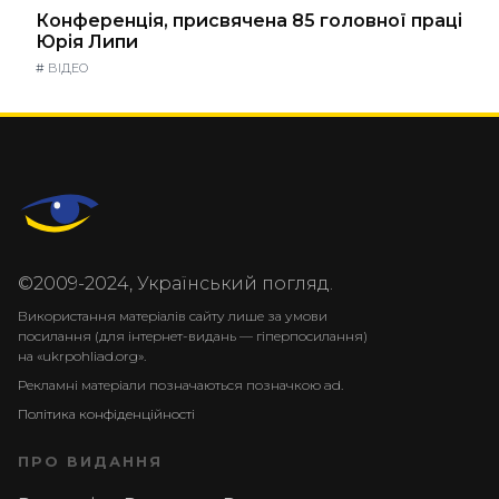
Конференція, присвячена 85 головної праці
Юрія Липи
#
ВІДЕО
©2009-2024, Український погляд.
Використання матеріалів сайту лише за умови
посилання (для інтернет-видань — гіперпосилання)
на «ukrpohliad.org».
Рекламні матеріали позначаються позначкою ad.
Політика конфіденційності
ПРО ВИДАННЯ