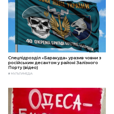
Спецпідрозділ «Баракуда» уразив човни з
російським десантом у районі Залізного
Порту (відео)
#
МУЛЬТИМЕДІА