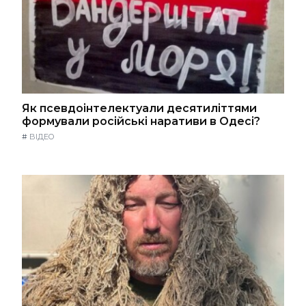
Як псевдоінтелектуали десятиліттями
формували російські наративи в Одесі?
#
ВІДЕО