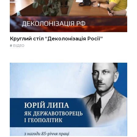
Круглий стіл “Деколонізація Росії”
#
ВІДЕО