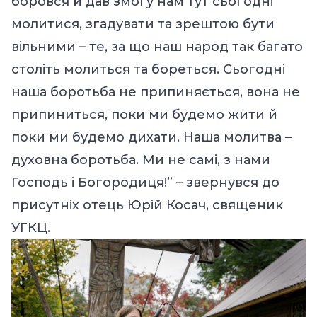
боровся й дав змогу нам тут сьогодні
молитися, згадувати та зрештою бути
вільними – те, за що наш народ так багато
століть молиться та бореться. Сьогодні
наша боротьба не припиняється, вона не
припиниться, поки ми будемо жити й
поки ми будемо дихати. Наша молитва –
духовна боротьба. Ми не самі, з нами
Господь і Богородиця!” – звернувся до
присутніх отець Юрій Косач, священик
УГКЦ.