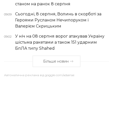
станом на ранок 8 серпня
Сьогодні, 8 серпня, Волинь в скорботі за
09:09
Героями Русланом Нечипоруком і
Валерієм Скрицьким
У ніч на 08 серпня ворог атакував Україну
09:02
шістьма ракетами а також 151 ударним
БпЛА типу Shahed
Більше новин
Автоматична реклама від goggle.com/adsense: