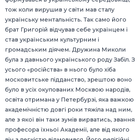
тож коли вирушив у світи мав сталу
українську ментальність. Так само його
брат Григорій відчував себе українцем і
став українським культурним і
громадським діячем. Дружина Миколи
була з давнього українського роду Забіл. З
усього «російства» в нього було хіба
московитське підданство, зрештою воно
було в усіх окупованих Москвою народів,
освіта отримана у Петербурзі, яка важкою
академічністю довгі роки тяжіла над ним,
але з якої він таки зумів вирватись, звання
професора їхньої Академії, але від якого
він з легкістю відмовився. Його релігійні