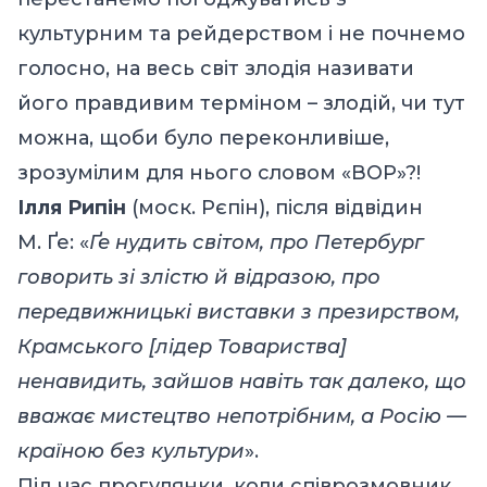
культурним та рейдерством і не почнемо
голосно, на весь світ злодія називати
його правдивим терміном – злодій, чи тут
можна, щоби було переконливіше,
зрозумілим для нього словом «ВОР»?!
Ілля Рипін
(моск. Рєпін), після відвідин
М. Ґе: «
Ґе нудить світом, про Петербург
говорить зі злістю й відразою, про
передвижницькі виставки з презирством,
Крамського [лідер Товариства]
ненавидить, зайшов навіть так далеко, що
вважає мистецтво непотрібним, а Росію —
країною без культури
».
Під час прогулянки, коли співрозмовник