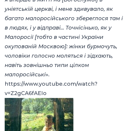
уніятській церкві, і мене здивувало, як
багато малоросійського збереглося там і
в людях, і у відправі… Точнісінько, як у
Малоросії [тобто в частині України
окупованій Москвою]: жінки бурмочуть,
чоловіки голосно моляться і зідхають,
навіть зовнішньо типи цілком
малоросійські
».
https://www.youtube.com/watch?
v=Z2gCA6fAEIo