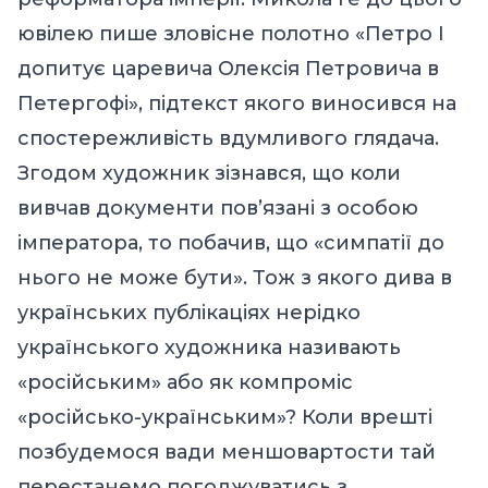
ювілею пише зловісне полотно «Петро І
допитує царевича Олексія Петровича в
Петергофі», підтекст якого виносився на
спостережливість вдумливого глядача.
Згодом художник зізнався, що коли
вивчав документи пов’язані з особою
імператора, то побачив, що «симпатії до
нього не може бути». Тож з якого дива в
українських публікаціях нерідко
українського художника називають
«російським» або як компроміс
«російсько-українським»? Коли врешті
позбудемося вади меншовартости тай
перестанемо погоджуватись з