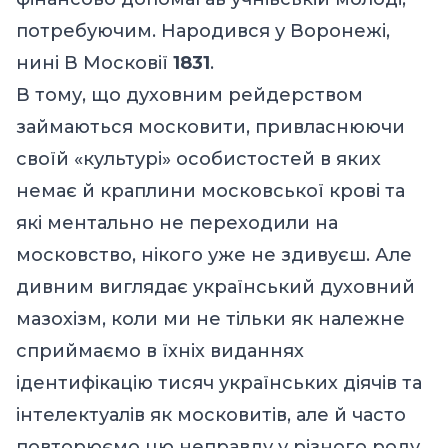
потребуючим. Народився у Воронежі,
нині В Московії
1831
.
В тому, що духовним рейдерством
займаються московити, привласнюючи
своїй «культурі» особистостей в яких
немає й краплини московської крові та
які ментально не переходили на
московство, нікого уже не здивуєш. Але
дивним виглядає український духовний
мазохізм, коли ми не тільки як належне
сприймаємо в їхніх виданнях
ідентифікацію тисяч українських діячів та
інтелектуалів як московитів, але й часто
повторюємо цю неправду у різного роду