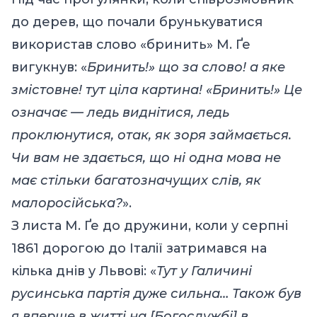
до дерев, що почали брунькуватися
використав слово «бринить» М. Ґе
вигукнув: «
Бринить!» що за слово! а яке
змістовне! тут ціла картина! «Бринить!» Це
означає — ледь виднітися, ледь
проклюнутися, отак, як зоря займається.
Чи вам не здається, що ні одна мова не
має стільки багатозначущих слів, як
малоросійська?
».
З листа М. Ґе до дружини, коли у серпні
1861 дорогою до Італії затримався на
кілька днів у Львові: «
Тут у Галичині
русинська партія дуже сильна… Також був
я вперше в житті на [Богослужбі] в