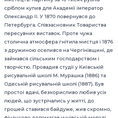
сріблом купив для Академії імператор
Олександр ІІ. У 1870 повернувся до
Петербурга. Співзасновник Товариства
пересувних виставок. Проте чужа
столична атмосфера гнітила мистця і 1876
з дружиною оселився на Чергінівщині, де
займався сільським господарством і
творчістю. Провадив студії у Київській
рисувальній школі М. Мурашка (1886) та
Одеській рисувальній школі (1887). Був
простої вдачі, безкорисливо любив усіх
людей, що зустрічались у житті, до
грошей ставився байдуже, жив скромно,
фінансово допомагав учнівській молоді,