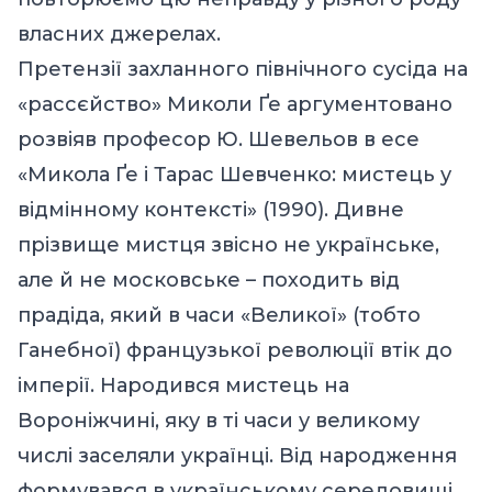
власних джерелах.
Претензії захланного північного сусіда на
«рассєйство» Миколи Ґе аргументовано
розвіяв професор Ю. Шевельов в есе
«Микола Ґе і Тарас Шевченко: мистець у
відмінному контексті» (1990). Дивне
прізвище мистця звісно не українське,
але й не московське – походить від
прадіда, який в часи «Великої» (тобто
Ганебної) французької революції втік до
імперії. Народився мистець на
Вороніжчині, яку в ті часи у великому
числі заселяли українці. Від народження
формувався в українському середовищі,