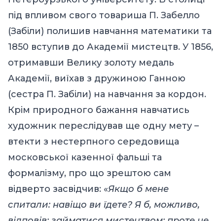
під впливом свого товариша П. Забелло
(Забіли) полишив навчання математики та
1850 вступив до Академії мистецтв. У 1856,
отримавши Велику золоту медаль
Академії, виїхав з дружиною Ганною
(сестра П. Забіли) на навчання за кордон.
Крім природного бажання навчатись
художник переслідував ще одну мету –
втекти з нестерпного середовища
московської казенної фальші та
формалізму, про що зрештою сам
відверто засвідчив: «
Якщо б мене
спитали: навіщо ви їдете? Я б, можливо,
відповів: займатися мистецтвом; проте це