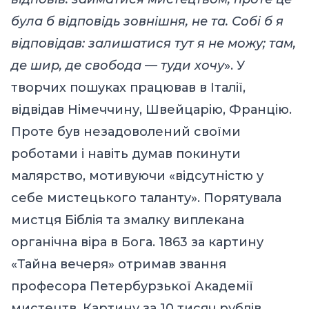
була б відповідь зовнішня, не та. Собі б я
відповідав: залишатися тут я не можу; там,
де шир, де свобода — туди хочу
». У
творчих пошуках працював в Італії,
відвідав Німеччину, Швейцарію, Францію.
Проте був незадоволений своїми
роботами і навіть думав покинути
малярство, мотивуючи «відсутністю у
себе мистецького таланту». Порятувала
мистця Біблія та змалку виплекана
органічна віра в Бога. 1863 за картину
«Тайна вечеря» отримав звання
професора Петербурзької Академії
мистецтв. Картину за 10 тисяч рублів