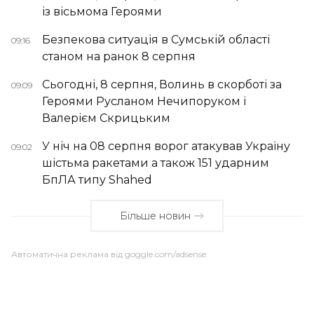
із вісьмома Героями
Безпекова ситуація в Сумській області
09:16
станом на ранок 8 серпня
Сьогодні, 8 серпня, Волинь в скорботі за
09:09
Героями Русланом Нечипоруком і
Валерієм Скрицьким
У ніч на 08 серпня ворог атакував Україну
09:02
шістьма ракетами а також 151 ударним
БпЛА типу Shahed
Більше новин
Автоматична реклама від goggle.com/adsense: