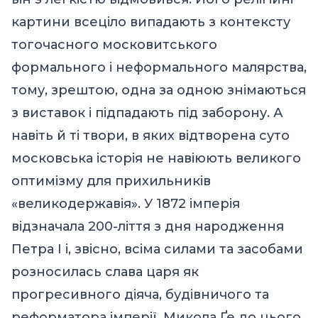
картини всеціло випадають з контексту
тогочасного московитського
формального і неформального малярства,
тому, зрештою, одна за одною знімаються
з виставок і підпадають під заборону. А
навіть й ті твори, в яких відтворена суто
московська історія не навіюють великого
оптимізму для прихильників
«великодержавія». У 1872 імперія
відзначала 200-ліття з дня народження
Петра І і, звісно, всіма силами та засобами
розносилась слава царя як
прогресивного діяча, будівничого та
реформатора імперії. Микола Ґе до цього