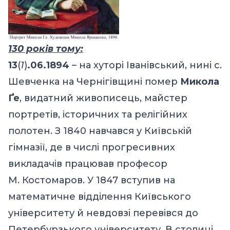
130 років тому:
13
(
1
)
.06.1894
– на хуторі Іванівський, нині с.
Шевченка на Чернігівщині помер
Микола
Ґе
, видатний живописець, майстер
портретів, історичних та релігійних
полотен. З 1840 навчався у Київській
гімназії, де в числі прогресивних
викладачів працював професор
М. Костомаров. У 1847 вступив на
математичне відділення Київського
університету й невдовзі перевівся до
Петербурзького університету. В столиці