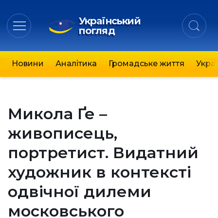
Український
погляд
Новини
Аналітика
Громадське життя
Украї
Микола Ґе –
живописець,
портретист. Видатний
художник в контексті
одвічної дилеми
московського