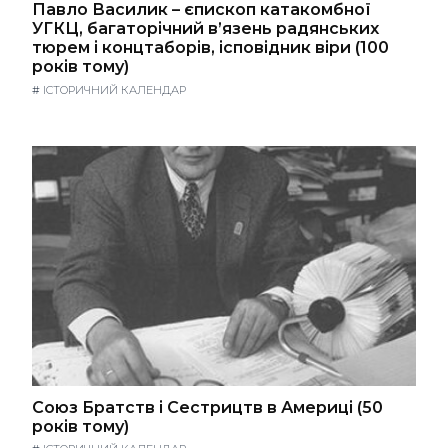
Павло Василик – єпископ катакомбної
УГКЦ, багаторічний в’язень радянських
тюрем і концтаборів, ісповідник віри (100
років тому)
#
ІСТОРИЧНИЙ КАЛЕНДАР
Союз Братств і Сестрицтв в Америці (50
років тому)